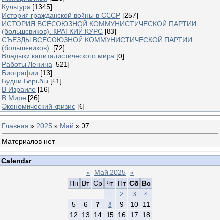
Культура
[1345]
История гражданской войны в СССР
[257]
ИСТОРИЯ ВСЕСОЮЗНОЙ КОММУНИСТИЧЕСКОЙ ПАРТИИ
(большевиков). КРАТКИЙ КУРС
[83]
СЪЕЗДЫ ВСЕСОЮЗНОЙ КОММУНИСТИЧЕСКОЙ ПАРТИИ
(большевиков).
[72]
Владыки капиталистического мира
[0]
Работы Ленина
[521]
Биографии
[13]
Будни Борьбы
[51]
В Израиле
[16]
В Мире
[26]
Экономический кризис
[6]
Главная
»
2025
»
Май
»
07
Материалов нет
Calendar
«
Май 2025
»
Пн
Вт
Ср
Чт
Пт
Сб
Вс
1
2
3
4
5
6
7
8
9
10
11
12
13
14
15
16
17
18