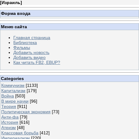
[
Израиль
]
Форма входа
Меню сайта
Главная страница
Библиотека
Фильмы
Добавить новость
Добавить видео
Как читать FB2, EBUP?
Categories
Коммунизм
[1133]
Капитализм
[179]
Война
[503]
В мире науки
[96]
Теория
[911]
Политическая экономия
[73]
Анти-фа
[79]
История
[616]
Атеизм
[48]
Классовая борьба
[412]
Империализм
[220]