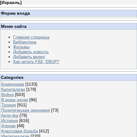
[
Израиль
]
Форма входа
Меню сайта
Главная страница
Библиотека
Фильмы
Добавить новость
Добавить видео
Как читать FB2, EBUP?
Categories
Коммунизм
[1133]
Капитализм
[179]
Война
[503]
В мире науки
[96]
Теория
[911]
Политическая экономия
[73]
Анти-фа
[79]
История
[616]
Атеизм
[48]
Классовая борьба
[412]
Империализм
[220]