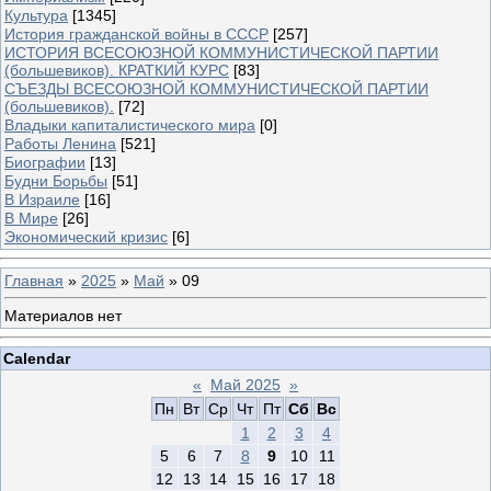
Культура
[1345]
История гражданской войны в СССР
[257]
ИСТОРИЯ ВСЕСОЮЗНОЙ КОММУНИСТИЧЕСКОЙ ПАРТИИ
(большевиков). КРАТКИЙ КУРС
[83]
СЪЕЗДЫ ВСЕСОЮЗНОЙ КОММУНИСТИЧЕСКОЙ ПАРТИИ
(большевиков).
[72]
Владыки капиталистического мира
[0]
Работы Ленина
[521]
Биографии
[13]
Будни Борьбы
[51]
В Израиле
[16]
В Мире
[26]
Экономический кризис
[6]
Главная
»
2025
»
Май
»
09
Материалов нет
Calendar
«
Май 2025
»
Пн
Вт
Ср
Чт
Пт
Сб
Вс
1
2
3
4
5
6
7
8
9
10
11
12
13
14
15
16
17
18