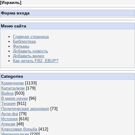
[
Израиль
]
Форма входа
Меню сайта
Главная страница
Библиотека
Фильмы
Добавить новость
Добавить видео
Как читать FB2, EBUP?
Categories
Коммунизм
[1133]
Капитализм
[179]
Война
[503]
В мире науки
[96]
Теория
[911]
Политическая экономия
[73]
Анти-фа
[79]
История
[616]
Атеизм
[48]
Классовая борьба
[412]
Империализм
[220]