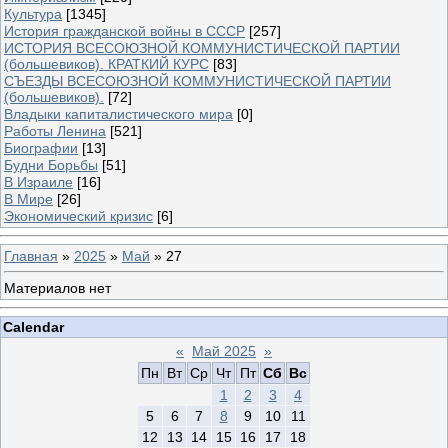
Культура
[1345]
История гражданской войны в СССР
[257]
ИСТОРИЯ ВСЕСОЮЗНОЙ КОММУНИСТИЧЕСКОЙ ПАРТИИ
(большевиков). КРАТКИЙ КУРС
[83]
СЪЕЗДЫ ВСЕСОЮЗНОЙ КОММУНИСТИЧЕСКОЙ ПАРТИИ
(большевиков).
[72]
Владыки капиталистического мира
[0]
Работы Ленина
[521]
Биографии
[13]
Будни Борьбы
[51]
В Израиле
[16]
В Мире
[26]
Экономический кризис
[6]
Главная
»
2025
»
Май
»
27
Материалов нет
Calendar
«
Май 2025
»
Пн
Вт
Ср
Чт
Пт
Сб
Вс
1
2
3
4
5
6
7
8
9
10
11
12
13
14
15
16
17
18