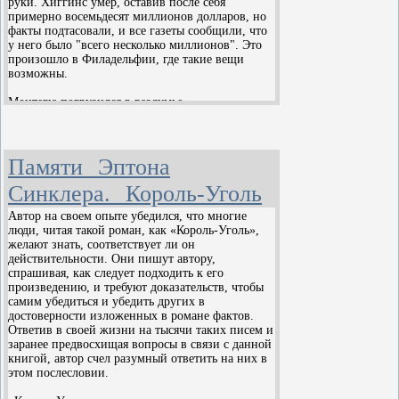
руки. Хиггинс умер, оставив после себя
вдохновил таких художников, как
сотни кинокомпаний, нетрудно
примерно восемьдесят миллионов долларов, но
Хогарт, Ходовецкий, Гойя, Доре,
факты подтасовали, и все газеты сообщили, что
сообразить, как скоро они могут
у него было "всего несколько миллионов". Это
Домье, Пикассо, таких композиторов,
столкнуться с нехваткой сырья, из
произошло в Филадельфии, где такие вещи
как Мендельсон, Штраус,
которого фабрикуют кинокартины.
возможны.
Рубинштейн, Мануэль де Фалья.
Монтегю погрузился в раздумье.
Аббат де ла Порт, в своём
- И все же я не понимаю, почему они так
многотомном «Путешествователе,
поступают в данном случае. Ведь у Прайса
или Познании Стараго и Новаго
самый большой пакет акций дороги.
Памяти Эптона
Света», уделив внимание
- Ну и что? - спросил майор.
Синклера. Король-Уголь
знаменитому роману, в качестве
примера приводит один курьёзный
- Как? Ведь они просто грабят свою дорогу!
Автор на своем опыте убедился, что многие
люди, читая такой роман, как «Король-Уголь»,
случай, вот этот панегирик великому
- Подумаешь, какое им дело до дороги? Они
желают знать, соответствует ли он
Сервантесу:
сбудут ее раньше, чем рядовые акционеры
действительности. Они пишут автору,
разберутся что к чему, а пока влияют на
спрашивая, как следует подходить к его
«…Сей труд известный во
положение на бирже. То же самое, например,
произведению, и требуют доказательств, чтобы
они проделывают с городскими трамваями в
самим убедиться и убедить других в
всех землях и
Бруклине. Чем больше колеблются цены на
достоверности изложенных в романе фактов.
переведённый на все языки,
акции, тем для крупных предпринимателей
Ответив в своей жизни на тысячи таких писем и
есть первый из всех
лучше.
заранее предвосхищая вопросы в связи с данной
книгой, автор счел разумный ответить на них в
сочинений сего рода;
- Но здесь речь идет о железной дороге, которая
этом послесловии.
остротою, вкусом, добрыми
еще не построена, и они сами вкладывают