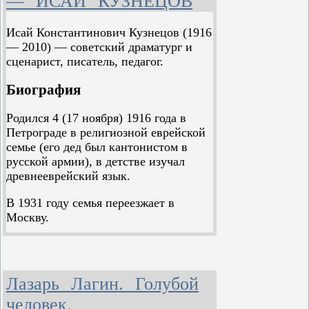
— ИСАЙ КУЗНЕЦОВ
- Чья спортивная площадка?
Кто играет в баскетбол?
Исай Константинович Кузнецов (1916
- Проводник ответил кратко
— 2010) — советский драматург и
Тем же словом: - Комсомол.
сценарист, писатель, педагог.
Молодым везде у нас дорога
Биография
Родился 4 (17 ноября) 1916 года в
Петрограде в религиозной еврейской
семье (его дед был кантонистом в
русской армии), в детстве изучал
древнееврейский язык.
В 1931 году семья переезжает в
Москву.
Учился в ФЗУ Электрозавода.
В 1941 году окончил студию Театра
Лазарь Лагин. Голубой
рабочей молодежи при заводе (ТРаМ
электриков), руководимого
человек.