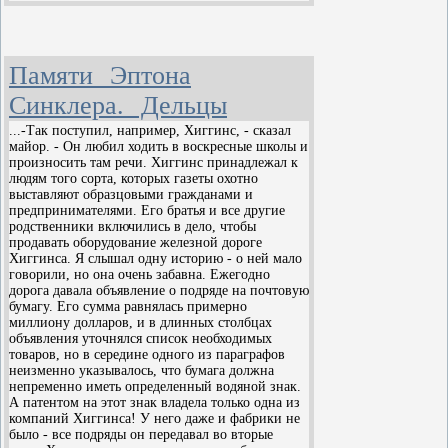
романа были
перескочить через все то
Тобиас Смоллетт,
бахвальство, что содержится в
Флориан, Людвик
предисловии, и погрузиться с
Тик, Жуковский. Перевести его
головой в повествование, – пусть он
Памяти Эптона
мечтал Тургенев. Одна из первых
потом попробует сказать мне, что от
Синклера. Дельцы
драматических переделок «Дон
моей книги легко оторваться.
Кихота» принадлежала перу
...-Так поступил, например, Хиггинс, - сказал
Кальдерона. Тайну притягательности
майор. - Он любил ходить в воскресные школы и
Для любопытствующих разрешу
произносить там речи. Хиггинс принадлежал к
для человечества сервантовского
себе кое-что пояснить. По мере того
людям того сорта, которых газеты охотно
образа пытались разгадать Шеллинг и
как кинематограф становился
выставляют образцовыми гражданами и
Гегель, Тургенев и Достоевский,
предпринимателями. Его братья и все другие
наиболее популярной формой
родственники включились в дело, чтобы
Генрих Гейне и Томас Манн, Мигель
развлечения во всем мире, запас
продавать оборудование железной дороге
Унамуно и Ортега-и-Гассет. Герои
фабул и интриг, накопленный
Хиггинса. Я слышал одну историю - о ней мало
многих великих романов, такие, как
говорили, но она очень забавна. Ежегодно
мировой беллетристикой, стал
дорога давала объявление о подряде на почтовую
Пиквик, Тартарен из Тараскона,
быстро истощаться. Какая-нибудь
бумагу. Его сумма равнялась примерно
мадам Бовари, Том Сойер, Инсаров,
одна кинокомпания с помощью двух
миллиону долларов, и в длинных столбцах
князь Мышкин, обязаны своим
десятков режиссеров способна
объявления уточнялся список необходимых
рождением не только творческой воле
товаров, но в середине одного из параграфов
экранизировать все литературное
неизменно указывалось, что бумага должна
своих создателей, но и цепкой памяти
наследие Шекспира, Бальзака,
непременно иметь определенный водяной знак.
жанра, сохранившей идеи, мотивы и
Диккенса, Скотта, Золя, Толстого и
А патентом на этот знак владела только одна из
приёмы, заложенные впервые
компаний Хиггинса! У него даже и фабрики не
десятков менее плодовитых
было - все подряды он передавал во вторые
Сервантесом в «Дон Кихоте». Роман
писателей. А поскольку на свете