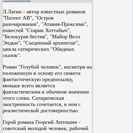
Валентином Плучеком; в 1939 году
вместе с Зиновием Гердтом,
Л.Лагин - автор известных романов
товарищем по ФЗУ и ТРАМу, стал
"Патент АВ", "Остров
актёром так называемой
разочарования", "Атавия-Проксима",
«Арбузовской студии» под
повестей "Старик Хоттабыч",
руководством Алексея Арбузова и
"Белокурая бестия", "Майор Велл
Плучека.
Эндью", "Съеденный архипелаг",
цикла сатирических "Обидных
Первую пьесу «Дуэль» написал в
сказок".
соавторстве со студийцами
Александром Галичем (тогда
Роман "Голубой человек", несмотря на
Гинзбург) и Всеволодом Багрицким.
положенную в основу его сюжета
Пьеса репетировалась в студии
фантастическую предпосылку,
вплоть до начала Великой
меньше всего является
Отечественной войны.
фантастическим в обычном значении
этого слова. Сатирическая
Как и многие студийцы, Исай
заостренность сочетается, в нем с
Кузнецов ушёл на фронт, воевал на
реалистической достоверностью.
Ленинградском, затем на Первом
Украинском фронте в составе 11-й
Герой романа Георгий Антошин -
понтонно-мостовой бригады, дошёл
советский молодой человек, рабочий
до Дрездена. Служил в должности