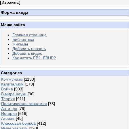
[
Израиль
]
Форма входа
Меню сайта
Главная страница
Библиотека
Фильмы
Добавить новость
Добавить видео
Как читать FB2, EBUP?
Categories
Коммунизм
[1133]
Капитализм
[179]
Война
[503]
В мире науки
[96]
Теория
[911]
Политическая экономия
[73]
Анти-фа
[79]
История
[616]
Атеизм
[48]
Классовая борьба
[412]
Империализм
[220]