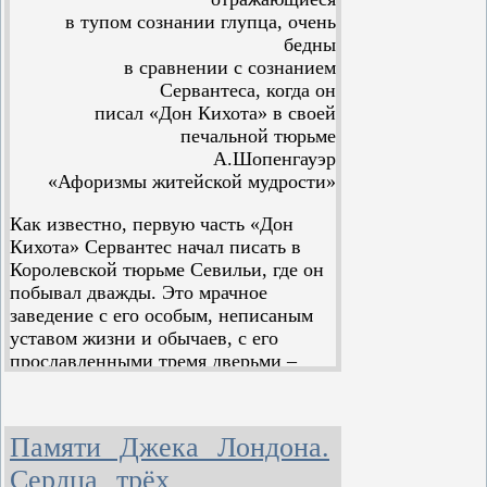
в тупом сознании глупца, очень
бедны
в сравнении с сознанием
Сервантеса, когда он
писал «Дон Кихота» в своей
печальной тюрьме
А.Шопенгауэр
«Афоризмы житейской мудрости»
Как известно, первую часть «Дон
Кихота» Сервантес начал писать в
Королевской тюрьме Севильи, где он
побывал дважды. Это мрачное
заведение с его особым, неписаным
уставом жизни и обычаев, с его
прославленными тремя дверьми –
«золотой», «серебряной» и «медной»
через которые, за соответствующую
их наименованию взятку, можно было
Памяти Джека Лондона.
попасть в худшие или лучшие
камеры, с его загонами (ranchos) для
Сердца трёх