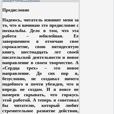
преступников разного сорта, с его
своеобразным арестантско-общинным
Предисловие
бытом и колоритными завсегдатаями,
Сервантес покинул в начале 1603
Надеюсь, читатель извинит меня за
года, унося с собой рукопись с
то, что я начинаю это предисловие с
несколькими главами романа. Но уже
похвальбы. Дело в том, что эта
в 1605 году в мадридских книжных
работа – юбилейная. Ее
лавках появился роман озаглавленный
завершением я отмечаю свое
«Хитроумный идальго дон Кихот
сорокалетие, свою пятидесятую
Ламанчский» - первая часть
книгу, шестнадцать лет своей
бессмертного творения Сервантеса.
писательской деятельности и новое
направление в своем творчестве. А
В истории
«Сердца трех» – это новое
ЛИТЕРАТУРЫ
направление. До сих пор я,
судьба «Дон
безусловно, не создавал ничего
Кихота»
подобного и почти убежден, что и
Сервантеса стоит
впредь не создам. И я вовсе не
на особом месте:
намерен скрывать, что горжусь
Среди
этой работой. А теперь я советовал
переводчиков
бы читателю, который любит
знаменитого
стремительное развитие действия,