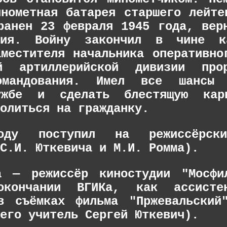
инометная батарея старшего лейте
ранен 23 февраля 1945 года, вер
ния. Войну закончил в чине 
аместителя начальника оперативно
й артиллерийской дивизии про
омандования. Имел все шансы
ужбе и сделать блестящую кар
олиться на гражданку.
ду поступил на режиссёрски
 С.И. Юткевича и М.И. Ромма).
а — режиссёр киностудии "Мосфи
кончании ВГИКа, как ассисте
в съёмках фильма "Пржевальский
его учитель Сергей Юткевич).