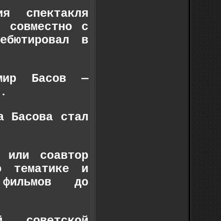
ия спектакля
, совместно с
ебютировал в
мир Басов —
.
а Басова стал
 или соавтор
о тематике и
 фильмов до
й советской