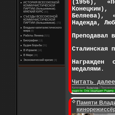
(1956), «
ИСТОРИЯ ВСЕСОЮЗНОЙ
КОММУНИСТИЧЕСКОЙ
Конецким),
ПАРТИИ (большевиков).
КРАТКИЙ КУРС
[83]
Беляева), 
СЪЕЗДЫ ВСЕСОЮЗНОЙ
КОММУНИСТИЧЕСКОЙ
Надежда, Люб
ПАРТИИ (большевиков).
[72]
Владыки капиталистического
мира
[0]
Преподавал в
Работы Ленина
[521]
Биографии
[13]
Будни Борьбы
[51]
Сталинская п
В Израиле
[16]
В Мире
[26]
Экономический кризис
Награжден 
[6]
медалями.
Читать далее
Категория:
Культура
|
Просмотро
радости. Она защищает Родину
Памяти Влади
кинорежиссёр