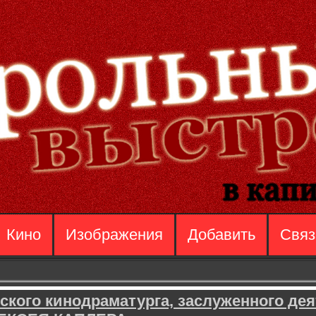
Кино
Изображения
Добавить
Связ
ского кинодраматурга, заслуженного дея