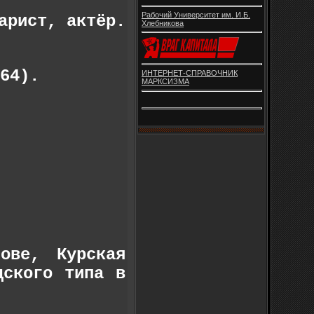
Рабочий Университет им. И.Б.
арист, актёр.
Хлебникова
64).
ИНТЕРНЕТ-СПРАВОЧНИК
МАРКСИЗМА
ове, Курская
дского типа в