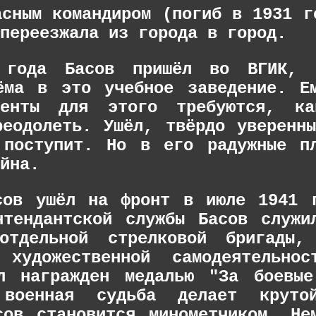
асным командиром (погиб в 1931 г
переезжала из города в город.
 года Басов пришёл во ВГИК, 
ёма в это учебное заведение. Е
ументы для этого требуются, ка
реодолеть. Ушёл, твёрдо уверенн
 поступит. Но в его радужные п
йна.
сов ушёл на фронт в июле 1941 
нтендантской службы Басов служи
отдельной стрелковой бригады,
ю художественной самодеятельно
л награжден медалью "За боевые
военная судьба делает круто
сов становится минометчиком. Не