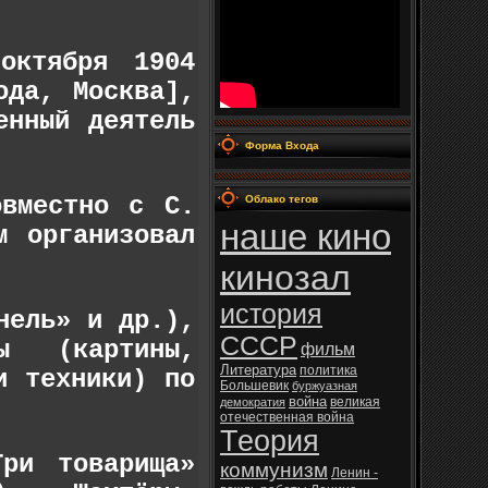
октября 1904
ода, Москва],
енный деятель
Форма Входа
овместно с С.
Облако тегов
наше кино
м организовал
кинозал
история
нель» и др.),
СССР
 (картины,
фильм
Литература
политика
и техники) по
Большевик
буржуазная
война
великая
демократия
отечественная война
Теория
Три товарища»
коммунизм
Ленин -