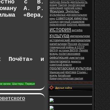
местно с В.
рабочая борьба
деятельность
вождя
Партия
пролетарская
роману А. Р.
революция
рабочий класс
Фридрих Энгельс
ильма «Вера,
мультфильм
документальное
советское кино
кино
Мао
Цзэдун
научный социализм
приключения
рабочее движение
история
антифа
культура
империализм
исторический материализм
капитализм
Россия
История
гражданской войны в СССР
Ленин
ВКП(б)
история ВКП(б)
вождь
политэкономия
революция
диктатура
ак Почёта» и
пролетариата
декреты
советской власти
пролетарская культура
критика
Маяковский
Сталин -
вождь
Китайская
Коммунистическая партия
 Две жизни. Шахтеры. Первые
Друзья сайта
оветского