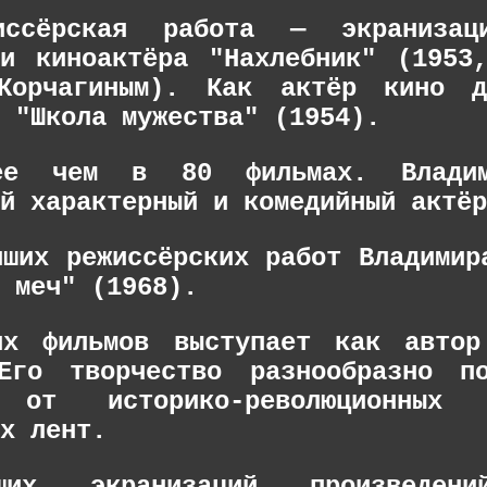
иссёрская работа — экранизац
ии киноактёра "Нахлебник" (1953
 Корчагиным). Как актёр кино д
 "Школа мужества" (1954).
лее чем в 80 фильмах. Влади
й характерный и комедийный актёр
чших режиссёрских работ Владимир
 меч" (1968).
их фильмов выступает как автор
 Его творчество разнообразно п
от историко-революционных
х лент.
ших экранизаций произведени