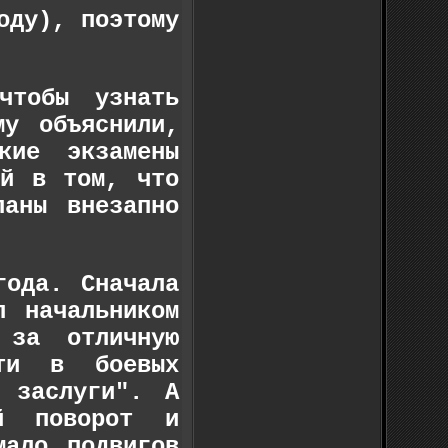
оду), поэтому
чтобы узнать
му объяснили,
кие экзамены
ый в том, что
ланы внезапно
года. Сначала
л начальником
 за отличную
сти в боевых
 заслуги". А
й поворот и
мало подвигов