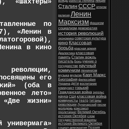
), «Шахтёры»
вождь
работы Ленина
лекции
СССР
Сталин
атеизм
Ленин
религия
Марксизм
тавленные по
фашизм
социализм
демократия
7), «Ленин в
история революций
атогоровой),
советская культура
экономика
кино
Классовая
Ленина в кино
борьба
красная армия
классовая
Диалектика
память
Сталин вождь
писатель
учение о
Боец
научный
государстве
 революции,
коммунизм
ленинизм
Карл Маркс
музыка
мультик
посвящены его
Биография
философия
ский» (оба в
дети
Украина
воспитание
горький
коммунист
овенное лето»
Гражданская война
энгельс
наука
классовая война
США
 «Две жизни»
коммунисты
театр
титаны
революции
Луначарский
песни
молодежь
комсомол
Великий Октябрь
пролетариат
история Октября
слом
государственной машины
й универмага»
история Великого Октября
Поэзия
социал-демократия