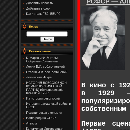
РСФСР — АЛ
Добавить новость
Добавить видео
Как читать FB2, EBUP?
Поиск
Книжная полка.
К. Маркс и Ф. Энгельс
Собрание Сочинений
Ленин В.И. соб.сочинений
Сталин И.В. соб. сочинений
Ленинская Искра
ИСТОРИЯ ВСЕСОЮЗНОЙ
В кино с 19
КОММУНИСТИЧЕСКОЙ
ПАРТИИ (большевиков).
в 1929 — 
КРАТКИЙ КУРС
Из истории революций
популяризир
История гражданской войны в
собственным 
СССР
Политическая экономия
Наша родина СССР
Первые сцен
Атеизм
Культурная Интервенция