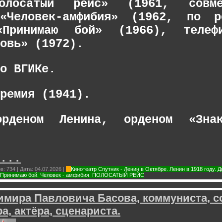
Полосатый рейс» (1961, сов
 «Человек-амфибия» (1962, по 
«Принимаю бой» (1966), телеф
овь» (1972).
о ВГИКе.
ремия (1941).
орденом Ленина, орденом «Зн
...
в:
734
|
Дата:
04.07.2026
|
Кинотеатр Спутник - Ленин в Октябре. Ленин в 1918 году.
. Принимаю бой. Человек - амфибия. ПОЛОСАТЫЙ РЕЙС
мира Павловича Басова, коммуниста, с
а, актёра, сценариста.