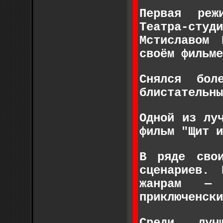
Первая реж
Театра-студ
Мстиславом
своём фильме
Снялся бо
блистательны
Одной из лу
фильм "Щит и
В ряде сво
сценариев.
жанрам — 
приключенски
Среди луч