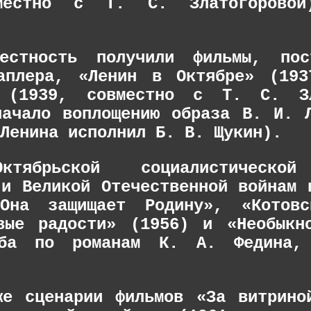
местно с Т. С. Златогоровой
вестность получили фильмы, пос
аплера, «Ленин в Октябре» (193
 (1939, совместно с Т. С. Зл
начало воплощению образа В. И. 
Ленина исполнил Б. В. Щукин).
ктябрьской социалистической
 и Великой Отечественной войнам 
«Она защищает Родину», «Котов
вые радости» (1956) и «Необыкн
ба по романам К. А. Федина,
же сценарии фильмов «За витрино