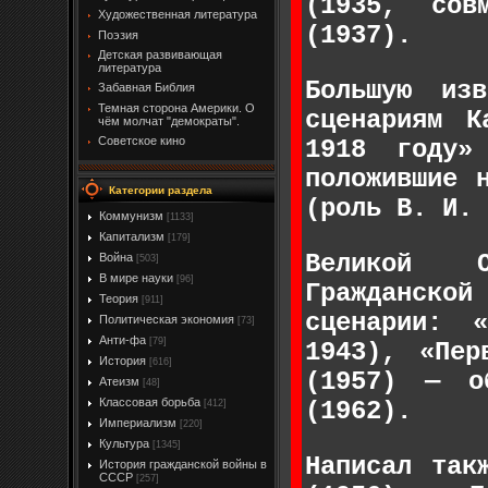
(1935, сов
Художественная литература
(1937).
Поэзия
Детская развивающая
литература
Большую из
Забавная Библия
Темная сторона Америки. О
сценариям К
чём молчат "демократы".
Советское кино
1918 году»
положившие 
Категории раздела
(роль В. И. 
Коммунизм
[1133]
Капитализм
[179]
Великой О
Война
[503]
В мире науки
[96]
Гражданской
Теория
[911]
сценарии: 
Политическая экономия
[73]
Анти-фа
[79]
1943), «Пер
История
[616]
(1957) — о
Атеизм
[48]
Классовая борьба
(1962).
[412]
Империализм
[220]
Культура
[1345]
Написал так
История гражданской войны в
СССР
[257]