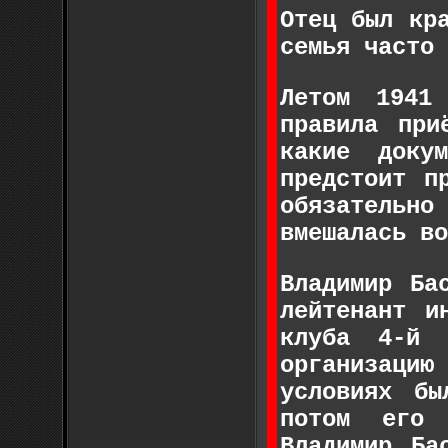
Отец был кр
семья часто 
Летом 1941
правила при
какие до­к
предстоит п
обязательно
вмешалась во
Владимир Ба
лейтенант и
клуба 4-й 
организаци
условиях бы
потом его 
Владимир Ба