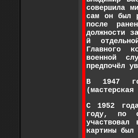
совершила м
сам он был 
после ране
должности з
й отдельно
Главного к
военной сл
предпочёл ув
В 1947 го
(мастерская
С 1952 год
году, по о
участвовал 
картины был 