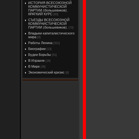
ИСТОРИЯ ВСЕСОЮЗНОЙ
КОММУНИСТИЧЕСКОЙ
ПАРТИИ (большевиков).
КРАТКИЙ КУРС
[83]
СЪЕЗДЫ ВСЕСОЮЗНОЙ
КОММУНИСТИЧЕСКОЙ
ПАРТИИ (большевиков).
[72]
Владыки капиталистического
мира
[0]
Работы Ленина
[521]
Биографии
[13]
Будни Борьбы
[51]
В Израиле
[16]
В Мире
[26]
Экономический кризис
[6]