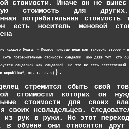
ной стоимости. Иначе он не вынес
льную стоимость для други
енная потребительная стоимость 
н есть носитель меновой стои
ена
ние каждого блага. — Первое присуще вещи как таковой, второе — 
 суть потребительные стоимости сандалии, ибо даже тот, кто об
ьзуется сандалией как сандалией. Но это не есть естественный 
).
e Republica”, кн. 1, гл. 9)
аделец стремится сбыть свой то
ьной стоимости которых он нуж
ельные стоимости для своих вла
ля своих невладельцев. Следовате
я из рук в руки. Но этот перехо
а в обмене они относятся друг