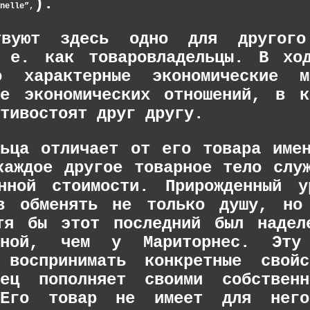
).
nelle”,
твуют здесь одно для другого
 е. как товаровладельцы. В хо
о характерные экономические
ие экономических отношений, в к
тивостоят друг другу.
льца отличает от его товара име
каждое другое товарное тело слу
нной стоимости. Прирожденный 
ов обменять не только душу, но
тя бы этот последний был надел
льной, чем у Мариторнес. Эту
ь воспринимать конкретные свой
елец пополняет своими собстве
 Его товар не имеет для него 