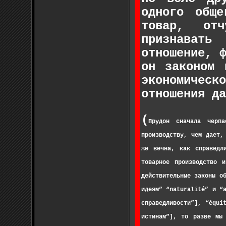
одного общ
товар, отч
признавать
отношение, 
он законом 
экономическ
отношения да
(
Прудон сначала черпа
производству, чем дает,
же вечна, как справедли
товарное производство 
действительные законы о
идеям” “naturalité” и “a
справедливости”], “équi
исти­нам”], то разве мы