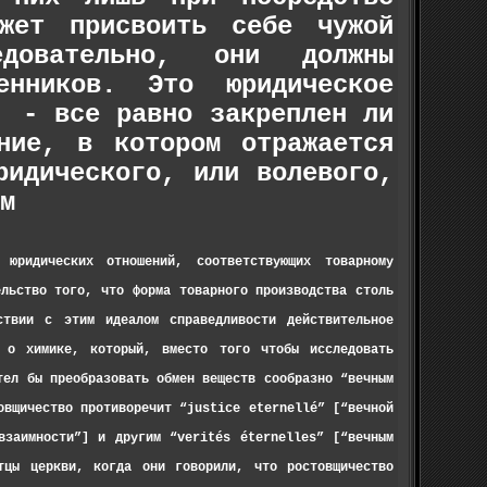
жет присвоить себе чужой
довательно, они должны
нников. Это юридическое
, - все равно закреплен ли
ние, в котором отражается
ридического, или волевого,
м
юридических отношений, соответствующих товарному
ельство того, что форма товарного производства столь
твии с этим идеалом справедливости дей­ствительное
 о химике, который, вместо того чтобы исследовать
тел бы преобразовать обмен веществ сообразно “вечным
вщичество противоречит “jus­tice eternellé” [“вечной
взаимности”] и другим “verités éternelles” [“вечным
тцы церкви, когда они говорили, что ростовщичество