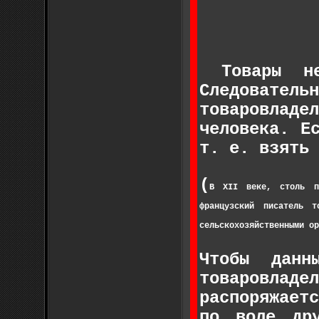
Товары не
Следовате
товаровладе
человека. Е
т. е. взять 
(
В XII веке, столь пр
французский писатель 
сельскохозяйственными ор
Чтобы данн
товаровладе
распоряжает
по воле др