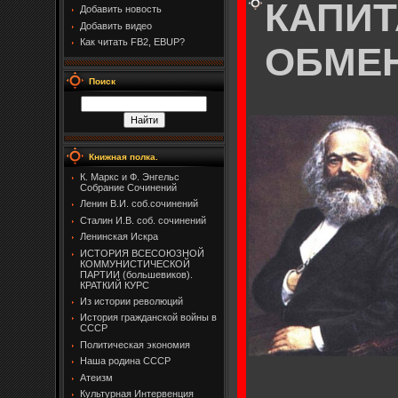
КАПИТА
Добавить новость
Добавить видео
Как читать FB2, EBUP?
ОБМЕ
Поиск
Книжная полка.
К. Маркс и Ф. Энгельс
Собрание Сочинений
Ленин В.И. соб.сочинений
Сталин И.В. соб. сочинений
Ленинская Искра
ИСТОРИЯ ВСЕСОЮЗНОЙ
КОММУНИСТИЧЕСКОЙ
ПАРТИИ (большевиков).
КРАТКИЙ КУРС
Из истории революций
История гражданской войны в
СССР
Политическая экономия
Наша родина СССР
Атеизм
Культурная Интервенция