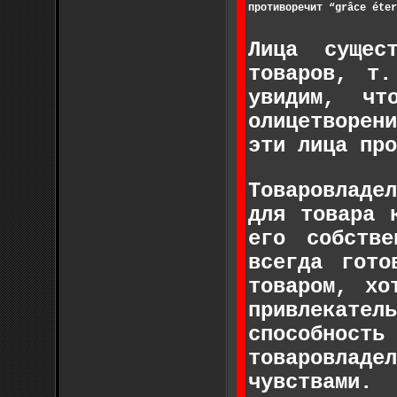
противоречит “grâce éter
Лица сущес
товаров, т.
увидим, чт
олицетворен
эти лица про
Товаровладе
для товара 
его собстве
всегда гот
товаром, хо
привлекате
способност
товаровлад
чувствами.