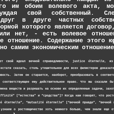
его им обоим волевого акта, мо
уждая свой собственный. Сле
 друг в друге частных собстве
формой которого является договор
или нет, - есть волевое отноше
ое отношение. Содержание этого ю
но самим экономическим отношение
ет свой идеал вечной справедливости, justice éternelle, из 
 кстати сказать, столь утешительное для всех филистеров доказат
вость. Затем он ста­рается, наоборот, преобразовать в соответс
и соответствующее ему действительное право. Что мы сказали бы
бмена веществ и разрешать на основе их определенные задачи, захо
ffinité” [“естества” и “сродства”]? Когда нам говорят, что росто
té éternelle”, “mutualité éternelle” [“вечной правде”, “вечной 
 узнаем о ростовщичестве хоть немного больше, чем знали еще о