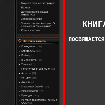
Художественная литература
Поэзия
Детская развивающая
литература
Забавная Библия
КНИГ
Темная сторона Америки. О
чём молчат "демократы".
Советское кино
ПОСВЯЩАЕТСЯ
Категории раздела
Коммунизм
[1133]
Капитализм
[179]
Война
[503]
В мире науки
[96]
Теория
[911]
Политическая экономия
[73]
Анти-фа
[79]
История
[616]
Атеизм
[48]
Классовая борьба
[412]
Империализм
[220]
Культура
[1345]
История гражданской войны в
СССР
[257]