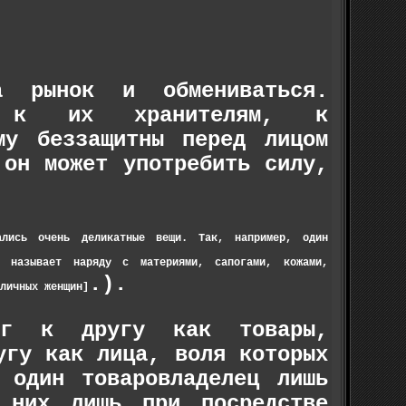
 рынок и обмениваться.
я к их хранителям, к
му беззащитны перед лицом
 он может употребить силу,
ались очень деликатные вещи. Так, например, один
, называет наряду с материями, сапогами, кожами,
.).
личных женщин]
уг к другу как товары,
угу как лица, воля которых
 один товаровладелец лишь
 них лишь при посредстве