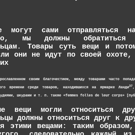
 могут сами отправляться на
льно, мы должны обратитьс
льцам. Товары суть вещи и пото
сли они не идут по своей охоте,
их
ославленном своим благочестием, между товарами часто попад
37
того времени среди товаров, находившихся на ярмарке Ланди
удиями, шкурами и т. п. также «femmes folles de leur corps» [пуб
ые вещи могли относиться др
льцы должны относиться друг к др
ся этими вещами: таким образом,
угого, следовательно каждый из