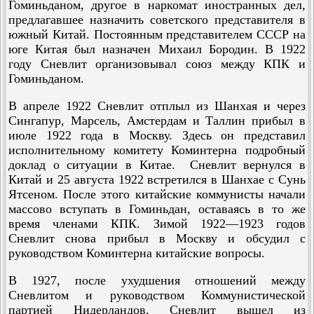
Гоминьданом, другое в наркомат иностранных дел,
предлагавшее назначить советского представителя в
южный Китай. Постоянным представителем СССР на
юге Китая был назначен Михаил Бородин. В 1922
году Сневлит организовывал союз между КПК и
Гоминьданом.
В апреле 1922 Сневлит отплыл из Шанхая и через
Сингапур, Марсель, Амстердам и Таллин прибыл в
июле 1922 года в Москву. Здесь он представил
исполнительному комитету Коминтерна подробный
доклад о ситуации в Китае. Сневлит вернулся в
Китай и 25 августа 1922 встретился в Шанхае с Сунь
Ятсеном. После этого китайские коммунисты начали
массово вступать в Гоминьдан, оставаясь в то же
время членами КПК. Зимой 1922—1923 годов
Сневлит снова прибыл в Москву и обсудил с
руководством Коминтерна китайские вопросы.
В 1927, после ухудшения отношений между
Сневлитом и руководством Коммунистической
партией Нидерландов, Сневлит вышел из