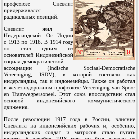
профсоюзе Сневлит
придерживался
радикальных позиций.
Сневлит жил в
Нидерландской Ост-Индии
с 1913 по 1918. В 1914 году
он стал одним из
основателей Индонезийской
социал-демократической
ассоциации (Indische Sociaal-Democratische
Vereeniging, ISDV), в которой состояли как
нидерландцы, так и индонезийцы. Также он работал
в железнодорожном профсоюзе Vereeniging van Spoor
en Tramwegpersoneel. Этот союз впоследствии стал
основой индонезийского коммунистического
движения.
После революции 1917 года в России, влияние
Сневлита на индонезийских рабочих и, особенно,
нидерландских солдат и матросов стало пугать
власти. 5 декабря 1918 года он был выслан из