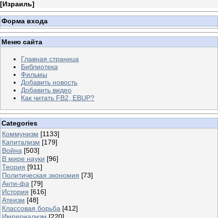
[
Израиль
]
Форма входа
Меню сайта
Главная страница
Библиотека
Фильмы
Добавить новость
Добавить видео
Как читать FB2, EBUP?
Categories
Коммунизм
[1133]
Капитализм
[179]
Война
[503]
В мире науки
[96]
Теория
[911]
Политическая экономия
[73]
Анти-фа
[79]
История
[616]
Атеизм
[48]
Классовая борьба
[412]
Империализм
[220]