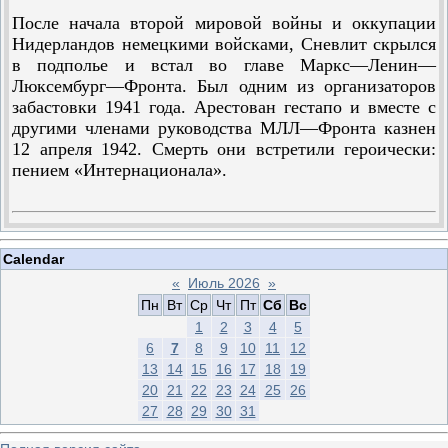
После начала второй мировой войны и оккупации
Нидерландов немецкими войсками, Сневлит скрылся
в подполье и встал во главе Маркс—Ленин—
Люксембург—Фронта. Был одним из организаторов
забастовки 1941 года. Арестован гестапо и вместе с
другими членами руководства МЛЛ—Фронта казнен
12 апреля 1942. Смерть они встретили героически:
пением «Интернационала».
Calendar
«
Июль 2026
»
Пн
Вт
Ср
Чт
Пт
Сб
Вс
1
2
3
4
5
6
7
8
9
10
11
12
13
14
15
16
17
18
19
20
21
22
23
24
25
26
27
28
29
30
31