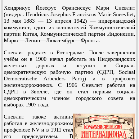
Хендрикус Йозефус Франсискус Мари Сневлит
(нидерл. Hendricus Josephus Franciscus Marie Sneevliet,
13 мая 1883 — 13 апреля 1942) — нидерландский
коммунист, один из основателей Коммунистической
партии Китая, Коммунистической партии Индонезии,
Маркс—Ленин—Люксембург—Фронта.
Сневлит родился в Роттердаме. После завершения
учёбы он в 1900 начал работать на Нидерландских
железных дорогах и вступил в Социал-
демократическую рабочую партию (СДРП, Sociaal
Democratische Arbeiders Partij) и в профсоюз
железнодорожников. С 1906 Сневлит работал на
СДРП в Зволле, где он стал первым социал-
демократическим членом городского совета на
выборах 1907 года.
Сневлит также активно
работал в железнодорожном
профсоюзе NV и в 1911 стал
его председателем. В