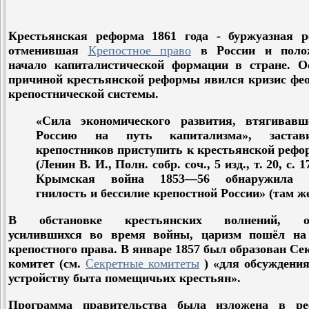
Крестьянская реформа 1861 года - буржуазная р
отменившая
Крепостное
право
в России и пол
начало капиталистической формации в стране. О
причиной крестьянской реформы явился кризис фео
крепостнической системы.
«Сила экономического развития, втягивавш
Россию на путь капитализма», застав
крепостников приступить к крестьянской рефо
(Ленин В. И., Полн. собр. соч., 5 изд., т. 20, с. 1
Крымская война 1853—56 обнаружила «
гнилость и бессилие крепостной России» (там же
В обстановке крестьянских волнений, ос
усилившихся во время войны, царизм пошёл на
крепостного права. В январе 1857 был образован С
комитет (см.
Секретные
комитеты
) «для обсуждени
устройству быта помещичьих крестьян».
Программа правительства была изложена в ре