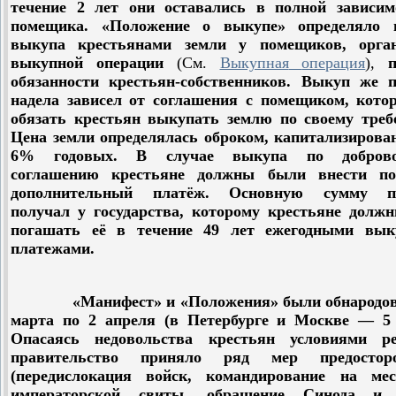
течение 2 лет они оставались в полной зависим
помещика. «Положение о выкупе» определяло 
выкупа крестьянами земли у помещиков, орга
выкупной операции
(
См
.
Выкупная
операция
)
,
обязанности крестьян-собственников. Выкуп же п
надела зависел от соглашения с помещиком, кото
обязать крестьян выкупать землю по своему треб
Цена земли определялась оброком, капитализирова
6% годовых. В случае выкупа по доброво
соглашению крестьяне должны были внести п
дополнительный платёж. Основную сумму п
получал у государства, которому крестьяне долж
погашать её в течение 49 лет ежегодными вы
платежами.
«Манифест» и «Положения» были обнародова
марта по 2 апреля (в Петербурге и Москве — 5 
Опасаясь недовольства крестьян условиями р
правительство приняло ряд мер предосторо
(передислокация войск, командирование на ме
императорской свиты, обращение Синода и 