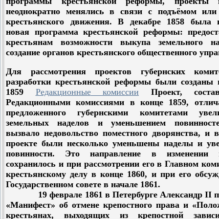
программы крестьянской реформы, проекты 
неоднократно менялись в связи с подъёмом или
крестьянского движения. В декабре 1858 была 
новая программа крестьянской реформы: предост
крестьянам возможности выкупа земельного н
создание органов крестьянского общественного упра
Для рассмотрения проектов губернских коми
разработки крестьянской реформы были созданы 
1859
Редакционные
комиссии
Проект, соста
Редакционными комиссиями в конце 1859, отлич
предложенного губернскими комитетами увел
земельных наделов и уменьшением повинност
вызвало недовольство поместного дворянства, и в
проекте были несколько уменьшены наделы и ув
повинности. Это направление в изменении 
сохранилось и при рассмотрении его в Главном ком
крестьянскому делу в конце 1860, и при его обсу
Государственном совете в начале 1861.
19 феврале 1861 в Петербурге Александр II п
«Манифест» об отмене крепостного права и «Поло
крестьянах, выходящих из крепостной зависи