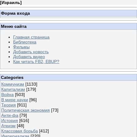
[
Израиль
]
Форма входа
Меню сайта
Главная страница
Библиотека
Фильмы
Добавить новость
Добавить видео
Как читать FB2, EBUP?
Categories
Коммунизм
[1133]
Капитализм
[179]
Война
[503]
В мире науки
[96]
Теория
[911]
Политическая экономия
[73]
Анти-фа
[79]
История
[616]
Атеизм
[48]
Классовая борьба
[412]
Империализм
[220]