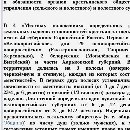
и обязанности органов крестьянского общест
управления (сельского и волостного) и волостного су
В 4 «Местных положениях» определялись р
земельных наделов и повинностей крестьян за пол
ими в 44 губерниях Европейской России. Первое и
«Великороссийское» для 29 великороссийс
новороссийских (Екатеринославская, Таврич
Херсонская), 2 белорусских (Могилёвская 
Витебской) и части Харьковской губерний. 
территория делилась на 3 полосы (нечерно
чернозёмную и степную), каждая из которых сост
«местностей». В первых двух полосах устанавлив
зависимости от «местности» высший (от 3 до 7 дес
23/4 до 6 десятин) и низший (1/3 высшего) размеры
наделов. Для степной определялся один «указный» 
великороссийских губерниях от 6 до 12 дес
новороссийских от 3 до 61/2 десятин). Надельна
предоставлялась «сельскому обществу» (т. е. об
Община
))
по числу душ (только мужских), к 
составления уставных грамот имевших право на на