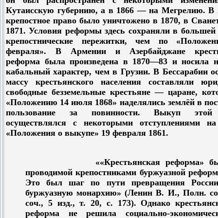
он был распространён с некоторыми изменен
Кутаисскую губернию, а в 1866 — на Мегрелию. В 
крепостное право было уничтожено в 1870, в Сван
1871. Условия реформы здесь сохраняли в большей
крепостнические пережитки, чем по «Положе
февраля». В Армении и Азербайджане крест
реформа была произведена в 1870—83 и носила н
кабальный характер, чем в Грузии. В Бессарабии 
массу крестьянского населения составляли юри
свободные безземельные крестьяне — царане, кот
«Положению 14 июля 1868» наделялись землёй в по
пользование за повинности. Выкуп этой
осуществлялся с некоторыми отступлениями на
«Положения о выкупе» 19 февраля 1861.
««Крестьянская реформа» бы
проводимой крепостниками буржуазной реформ
Это был шаг по пути превращения Росси
буржуазную монархию» (Ленин В. И., Полн. со
соч., 5 изд., т. 20, с. 173). Однако крестьянс
реформа не решила социально-экономичес