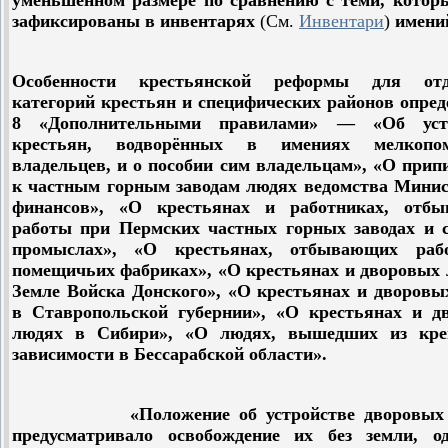
уменьшенном размере по сравнению с теми, котор
зафиксированы в инвентарях
(
См
.
Инвентари
)
имени
Особенности крестьянской реформы для отд
категорий крестьян и специфических районов опре
8 «Дополнительными правилами» — «Об устр
крестьян, водворённых в имениях мелкопом
владельцев, и о пособии сим владельцам», «О при
к частным горным заводам людях ведомства Минис
финансов», «О крестьянах и работниках, отб
работы при Пермских частных горных заводах и 
промыслах», «О крестьянах, отбывающих ра
помещичьих фабриках», «О крестьянах и дворовых 
Земле Войска Донского», «О крестьянах и дворовы
в Ставропольской губернии», «О крестьянах и д
людях в Сибири», «О людях, вышедших из кре
зависимости в Бессарабской области».
«Положение об устройстве дворовых 
предусматривало освобождение их без земли, о