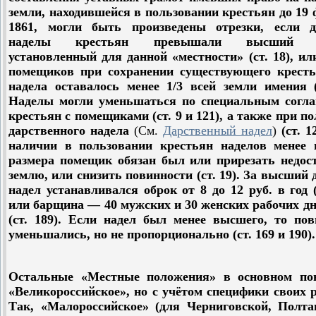
земли, находившейся в пользовании крестьян до 19
1861, могли быть произведены отрезки, если 
наделы крестьян превышали высший р
установленный для данной «местности» (ст. 18), ил
помещиков при сохранении существующего кресть
надела оставалось менее 1/3 всей земли имения (
Наделы могли уменьшаться по специальным согл
крестьян с помещиками (ст. 9 и 121), а также при п
дарственного надела
(
См
.
Дарственный
надел
)
(ст. 1
наличии в пользовании крестьян наделов менее 
размера помещик обязан был или прирезать недо
землю, или снизить повинности (ст. 19). За высший
надел устанавливался оброк от 8 до 12 руб. в год (
или барщина — 40 мужских и 30 женских рабочих дн
(ст. 189). Если надел был менее высшего, то пов
уменьшались, но не пропорционально (ст. 169 и 190).
Остальные «Местные положения» в основном по
«Великороссийское», но с учётом специфики своих 
Так, «Малороссийское» (для Черниговской, Полта