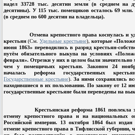
надел 33728 тыс. десятин земли (в среднем на д
десятины). У 115 тыс. помещиков осталось 69 млн.
(в среднем по 600 десятин на владельца).
Отмена крепостного права коснулась и уд
крестьян
(
См
.
Удельные
крестьяне
)
,
которые «Положе
июня 1863» переводились в разряд крестьян-собст
путём обязательного выкупа на условиях «Полож
февраля». Отрезки у них в целом были значительно
чем у помещичьих крестьян. Законом 24 нояб
началась реформа государственных крест
Государственные
крестьяне
).
За ними сохранялись вс
находившиеся в их пользовании. По закону от 12 и
государственные крестьяне были переведены на вык
Крестьянская реформа 1861 повлекла за
отмену крепостного права и на национальных о
Российской империи. 13 октября 1864 был издан 
отмене крепостного права в Тифлисской губернии, ч