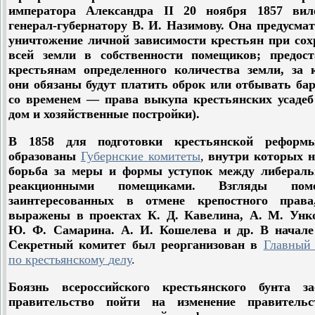
императора Александра II 20 ноября 1857 вил
генерал-губернатору В. И. Назимову. Она предусма
уничтожение личной зависимости крестьян при сох
всей земли в собственности помещиков; предост
крестьянам определенного количества земли, за 
они обязаны будут платить оброк или отбывать ба
со временем — права выкупа крестьянских усадеб
дом и хозяйственные постройки).
В 1858 для подготовки крестьянской рефор
образованы
Губернские
комитеты
,
внутри которых н
борьба за меры и формы уступок между либерал
реакционными помещиками. Взгляды поме
заинтересованных в отмене крепостного прав
выражены в проектах К. Д. Кавелина, А. М. Унко
Ю. Ф. Самарина. А. И. Кошелева и др. В начале 
Секретный комитет был реорганизован в
Главный
по
крестьянскому
делу
.
Боязнь всероссийского крестьянского бунта за
правительство пойти на изменение правительс