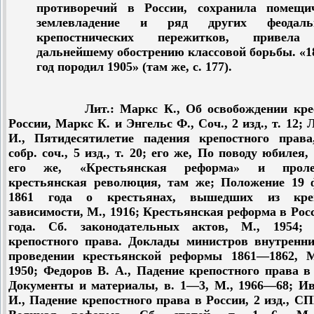
противоречий в России, сохранила помещи
землевладение и ряд других феодаль
крепостнических пережитков, привел
дальнейшему обострению классовой борьбы. «1
год породил 1905» (там же, с. 177).
Лит.: Маркс К., Об освобождении крес
России, Маркс К. и Энгельс Ф., Соч., 2 изд., т. 12; 
И., Пятидесятилетие падения крепостного права
собр. соч., 5 изд., т. 20; его же, По поводу юбилея,
его же, «Крестьянская реформа» и пролет
крестьянская революция, там же; Положение 19 
1861 года о крестьянах, вышедших из креп
зависимости, М., 1916; Крестьянская реформа в Рос
года. Сб. законодательных актов, М., 1954;
крепостного права. Доклады министров внутренни
проведении крестьянской реформы 1861—1862, 
1950; Федоров В. А., Падение крепостного права в
Документы и материалы, в. 1—3, М., 1966—68; И
И., Падение крепостного права в России, 2 изд., СП