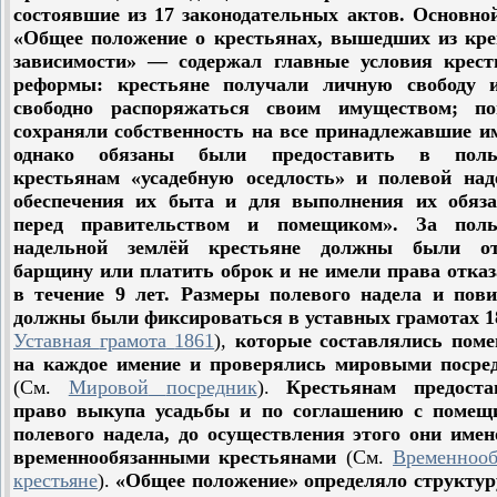
состоявшие из 17 законодательных актов. Основно
«Общее положение о крестьянах, вышедших из кре
зависимости» — содержал главные условия крест
реформы: крестьяне получали личную свободу 
свободно распоряжаться своим имуществом; п
сохраняли собственность на все принадлежавшие и
однако обязаны были предоставить в польз
крестьянам «усадебную оседлость» и полевой над
обеспечения их быта и для выполнения их обяза
перед правительством и помещиком». За поль
надельной землёй крестьяне должны были о
барщину или платить оброк и не имели права отказ
в течение 9 лет. Размеры полевого надела и пови
должны были фиксироваться в уставных грамотах 
Уставная
грамота
1861
)
,
которые составлялись пом
на каждое имение и проверялись мировыми посре
(
См
.
Мировой
посредник
).
Крестьянам предоста
право выкупа усадьбы и по соглашению с поме
полевого надела, до осуществления этого они име
временнообязанными крестьянами
(
См
.
Временнооб
крестьяне
).
«Общее положение» определяло структур