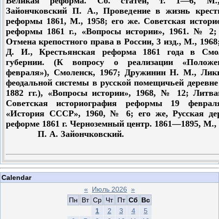
Великая реформа. Сб. статей, т. 1—6, М.,
Зайончковский П. А., Проведение в жизнь крест
реформы 1861, М., 1958; его же. Советская истор
реформы 1861 г., «Вопросы истории», 1961. № 2; 
Отмена крепостного права в России, 3 изд., М., 1968
Д. И., Крестьянская реформа 1861 года в Смо
губернии. (К вопросу о реализации «Полож
февраля»), Смоленск, 1967; Дружинин Н. М., Лик
феодальной системы в русской помещичьей деревне
1882 гг.), «Вопросы истории», 1968, № 12; Литва
Советская историография реформы 19 феврал
«История СССР», 1960, № 6; его же, Русская де
реформе 1861 г. Черноземный центр. 1861—1895, М., 
П. А. Зайончковский.
Calendar
«
Июль 2026
»
Пн
Вт
Ср
Чт
Пт
Сб
Вс
1
2
3
4
5