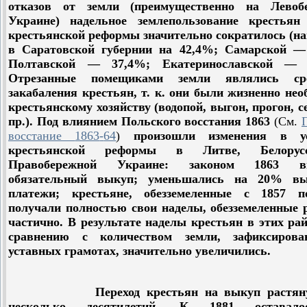
отказов от земли (преимущественно на Левоб
Украине) надельное землепользование крестьян
крестьянской реформы значительно сократилось (н
в Саратовской губернии на 42,4%; Самарской —
Полтавской — 37,4%; Екатеринославской — 
Отрезанные помещиками земли являлись сре
закабаления крестьян, т. к. они были жизненно не
крестьянскому хозяйству (водопой, выгон, прогон, с
пр.). Под влиянием Польского восстания 1863
(
См
.
восстание
1863
-
64
)
произошли изменения в у
крестьянской реформы в Литве, Белору
Правобережной Украине: законом 1863 вв
обязательный выкуп; уменьшались на 20% в
платежи; крестьяне, обезземеленные с 1857 п
получали полностью свои наделы, обезземеленные 
частично. В результате наделы крестьян в этих ра
сравнению с количеством земли, зафиксиров
уставных грамотах, значительно увеличились.
Переход крестьян на выкуп растянул
несколько десятилетий. К 1881 оставал