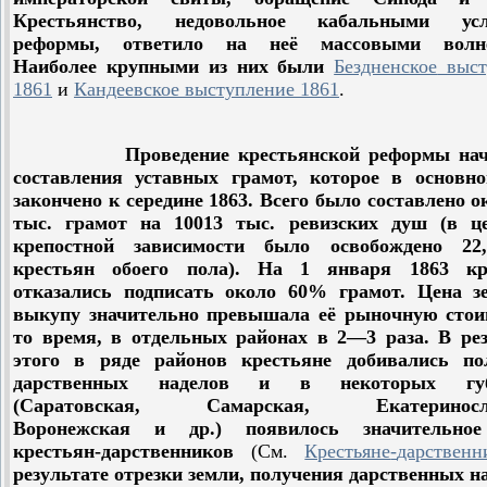
Крестьянство, недовольное кабальными усл
реформы, ответило на неё массовыми волне
Наиболее крупными из них были
Бездненское
выст
1861
и
Кандеевское
выступление
1861
.
Проведение крестьянской реформы нача
составления уставных грамот, которое в основн
закончено к середине 1863. Всего было составлено о
тыс. грамот на 10013 тыс. ревизских душ (в ц
крепостной зависимости было освобождено 22
крестьян обоего пола). На 1 января 1863 кр
отказались подписать около 60% грамот. Цена з
выкупу значительно превышала её рыночную стои
то время, в отдельных районах в 2—3 раза. В рез
этого в ряде районов крестьяне добивались по
дарственных наделов и в некоторых губ
(Саратовская, Самарская, Екатериносла
Воронежская и др.) появилось значительно
крестьян-дарственников
(
См
.
Крестьяне
-
дарственн
результате отрезки земли, получения дарственных н