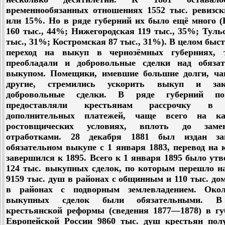
временнообязанных отношениях 1552 тыс. ревизск
или 15%. Но в ряде губерний их было ещё много (
160 тыс., 44%; Нижегородская 119 тыс., 35%; Туль
тыс., 31%; Костромская 87 тыс., 31%). В целом быс
переход на выкуп в чернозёмных губерниях,
преобладали и добровольные сделки над обяза
выкупом. Помещики, имевшие большие долги, ча
другие, стремились ускорить выкуп и зак
добровольные сделки. В ряде губерний по
предоставляли крестьянам рассрочку в 
дополнительных платежей, чаще всего на ка
ростовщических условиях, вплоть до зам
отработками. 28 декабря 1881 был издан з
обязательном выкупе с 1 января 1883, перевод на
завершился к 1895. Всего к 1 января 1895 было ут
124 тыс. выкупных сделок, по которым перешло н
9159 тыс. душ в районах с общинным и 110 тыс. до
в районах с подворным землевладением. Ок
выкупных сделок были обязательными. В
крестьянской реформы (сведения 1877—1878) в гу
Европейской России 9860 тыс. душ крестьян пол