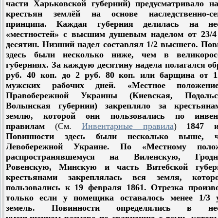
части Харьковской губерний) предусматривало на
крестьян землёй на основе наследственно-се
принципа. Каждая губерния делилась на не
«местностей» с высшим душевым наделом от 23/4 
десятин. Низший надел составлял 1/2 высшего. По
здесь были несколько ниже, чем в великорос
губерниях. За каждую десятину надела полагался об
руб. 40 коп. до 2 руб. 80 коп. или барщина от 1
мужских рабочих дней. «Местное положени
Правобережной Украины (Киевская, Подоль
Волынская губернии) закрепляло за крестьян
землю, которой они пользовались по инвен
правилам
(
См
.
Инвентарные
правила
)
1847 и
Повинности здесь были несколько выше, 
Левобережной Украине. По «Местному полож
распространявшемуся на Виленскую, Гродне
Ровенскую, Минскую и часть Витебской губер
крестьянами закреплялась вся земля, кото
пользовались к 19 февраля 1861. Отрезка произво
только если у помещика оставалось менее 1/3 
земель. Повинности определялись в нес