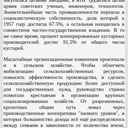
закупалась целыми заводами, в КНР трудилась целая
армия советских ученых, инженеров, технологов.
Значительнейшая часть промышленности перешла в
социалистическую собственность, доля которой к
1957 году достигла 67.5%, а остальная находилась в
совместном частно-государственном владении. В то
же самое время, процент кооперированных кустарных
производителей достиг 91,5% от общего числа
кустарей.
Масштабные организационные изменения произошли
и в сельском хозяйстве. Чтобы облегчить
мобилизацию сельскохозяйственных ресурсов,
повысить эффективность производства, и сделать
сельскохозяйственную продукцию более доступной
для государственных нужд, руководство страны
помогало крестьянам в организации крупных
социализированных хозяйств. От разрозненных,
крохотных общин путь лежал через
производственные кооперативы "низкого уровня", в
которых большинство дохода всё ещё распределялось
между семьями в зависимости от количества земли,