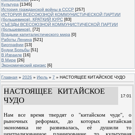
Культура
[1345]
История гражданской войны в СССР
[257]
ИСТОРИЯ ВСЕСОЮЗНОЙ КОММУНИСТИЧЕСКОЙ ПАРТИИ
(большевиков). КРАТКИЙ КУРС
[83]
СЪЕЗДЫ ВСЕСОЮЗНОЙ КОММУНИСТИЧЕСКОЙ ПАРТИИ
(большевиков).
[72]
Владыки капиталистического мира
[0]
Работы Ленина
[521]
Биографии
[13]
Будни Борьбы
[51]
В Израиле
[16]
В Мире
[26]
Экономический кризис
[6]
Главная
»
2026
»
Июль
»
7
» НАСТОЯЩЕЕ КИТАЙСКОЕ ЧУДО
НАСТОЯЩЕЕ КИТАЙСКОЕ
17:01
ЧУДО
Нам все время твердят о "китайском чуде", о
рыночных реформах, до которых китайская
экономика не развивалась, её душили то
централизованное планирование, то культурная