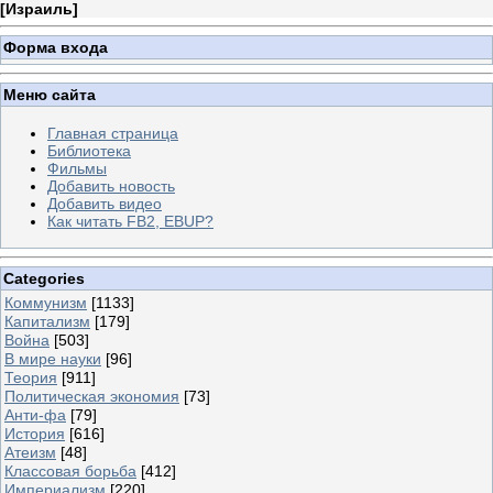
[
Израиль
]
Форма входа
Меню сайта
Главная страница
Библиотека
Фильмы
Добавить новость
Добавить видео
Как читать FB2, EBUP?
Categories
Коммунизм
[1133]
Капитализм
[179]
Война
[503]
В мире науки
[96]
Теория
[911]
Политическая экономия
[73]
Анти-фа
[79]
История
[616]
Атеизм
[48]
Классовая борьба
[412]
Империализм
[220]