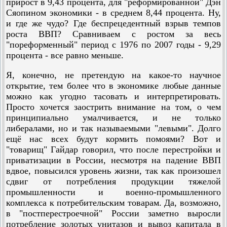
прирост в 9,43 процента, для "реформированной" Дэн
Сяопином экономики - в среднем 8,44 процента. Ну,
и где же чудо? Где беспрецедентный взрыв темпов
роста ВВП? Сравниваем с ростом за весь
"пореформенный" период с 1976 по 2007 годы - 9,29
процента - все равно меньше.
Я, конечно, не претендую на какое-то научное
открытие, тем более что в экономике любые данные
можно как угодно тасовать и интерпретировать.
Просто хочется заострить внимание на том, о чем
принципиально умалчивается, и не только
либералами, но и так называемыми "левыми". Долго
ещё нас всех будут кормить помоями? Вот и
"товарищ" Гайдар говорил, что после перестройки и
приватизации в России, несмотря на падение ВВП
вдвое, повысился уровень жизни, так как произошел
сдвиг от потребления продукции тяжелой
промышленности и военно-промышленного
комплекса к потребительским товарам. Да, возможно,
в "постперестроечной" России заметно выросли
потребление золотых унитазов и вывоз капитала в