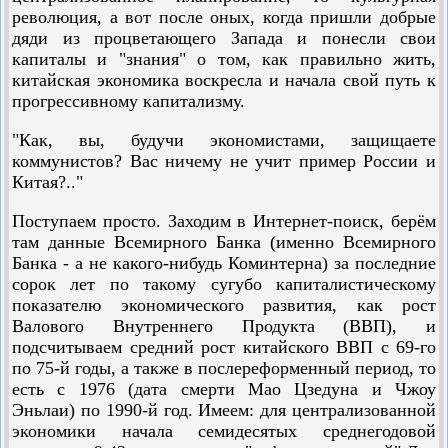
революция, а вот после оных, когда пришли добрые
дяди из процветающего Запада и понесли свои
капиталы и "знания" о том, как правильно жить,
китайская экономика воскресла и начала свой путь к
прогрессивному капитализму.
"Как, вы, будучи экономистами, защищаете
коммунистов? Вас ничему не учит пример России и
Китая?.."
Поступаем просто. Заходим в Интернет-поиск, берём
там данные Всемирного Банка (именно Всемирного
Банка - а не какого-нибудь Коминтерна) за последние
сорок лет по такому сугубо капиталистическому
показателю экономического развития, как рост
Валового Внутреннего Продукта (ВВП), и
подсчитываем средний рост китайского ВВП с 69-го
по 75-й годы, а также в послереформенный период, то
есть с 1976 (дата смерти Мао Цзедуна и Чжоу
Эньлаи) по 1990-й год. Имеем: для централизованной
экономики начала семидесятых среднегодовой