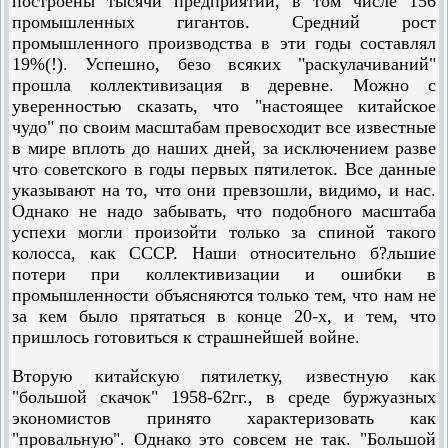
построены тысячи предприятий, в том числе 156
промышленных гигантов. Средний рост
промышленного производства в эти годы составлял
19%(!). Успешно, безо всяких "раскулачиваний"
прошла коллективизация в деревне. Можно с
уверенностью сказать, что "настоящее китайское
чудо" по своим масштабам превосходит все известные
в мире вплоть до наших дней, за исключением разве
что советского в годы первых пятилеток. Все данные
указывают на то, что они превзошли, видимо, и нас.
Однако не надо забывать, что подобного масштаба
успехи могли произойти только за спиной такого
колосса, как СССР. Наши относительно б?льшие
потери при коллективизации и ошибки в
промышленности объясняются только тем, что нам не
за кем было прятаться в конце 20-х, и тем, что
пришлось готовиться к страшнейшей войне.
Вторую китайскую пятилетку, известную как
"большой скачок" 1958-62гг., в среде буржуазных
экономистов принято характеризовать как
"провальную". Однако это совсем не так. "Большой