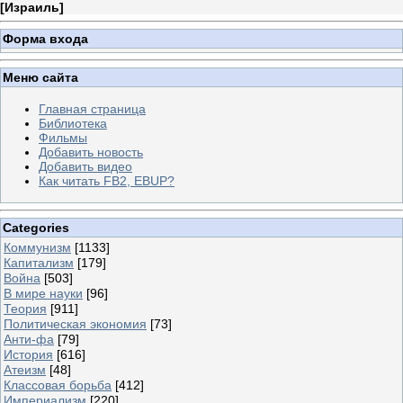
[
Израиль
]
Форма входа
Меню сайта
Главная страница
Библиотека
Фильмы
Добавить новость
Добавить видео
Как читать FB2, EBUP?
Categories
Коммунизм
[1133]
Капитализм
[179]
Война
[503]
В мире науки
[96]
Теория
[911]
Политическая экономия
[73]
Анти-фа
[79]
История
[616]
Атеизм
[48]
Классовая борьба
[412]
Империализм
[220]