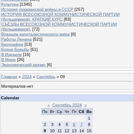
Культура
[1345]
История гражданской войны в СССР
[257]
ИСТОРИЯ ВСЕСОЮЗНОЙ КОММУНИСТИЧЕСКОЙ ПАРТИИ
(большевиков). КРАТКИЙ КУРС
[83]
СЪЕЗДЫ ВСЕСОЮЗНОЙ КОММУНИСТИЧЕСКОЙ ПАРТИИ
(большевиков).
[72]
Владыки капиталистического мира
[0]
Работы Ленина
[521]
Биографии
[13]
Будни Борьбы
[51]
В Израиле
[16]
В Мире
[26]
Экономический кризис
[6]
Главная
»
2024
»
Сентябрь
»
09
Материалов нет
Calendar
«
Сентябрь 2024
»
Пн
Вт
Ср
Чт
Пт
Сб
Вс
1
2
3
4
5
6
7
8
9
10
11
12
13
14
15