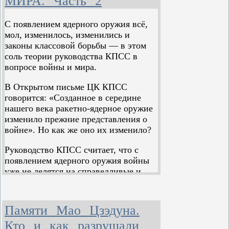
МИРА. Часть 2
С появлением ядерного оружия всё,
мол, изменилось, изменились и
законы классовой борьбы — в этом
соль теории руководства КПСС в
вопросе войны и мира.
В Открытом письме ЦК КПСС
говорится: «Созданное в середине
нашего века ракетно-ядерное оружие
изменило прежние представления о
войне». Но как же оно их изменило?
Руководство КПСС считает, что с
появлением ядерного оружия войны
уже не делятся на справедливые и
несправедливые. Оно утверждает, что
«атомная бомба не придерживается
классового принципа», «атомная
Памяти Мао Цзэдуна.
бомба не разбирается, где
Кто и как разрушали
империалист, а где трудящийся — она