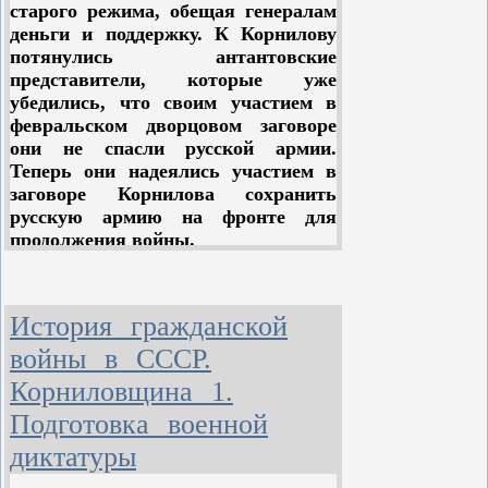
рабочий класс Петрограда,
старого режима, обещая генералам
убедившийся в предательской роли
деньги и поддержку. К Корнилову
меньшевиков и эсеров. Если до сих
потянулись антантовские
пор организация и подготовка
представители, которые уже
отрядов Красной гвардии шли
убедились, что своим участием в
нелегально, то теперь это делали
февральском дворцовом заговоре
открыто.
они не спасли русской армии.
Теперь они надеялись участием в
Большевики вошли в созданный
заговоре Корнилова сохранить
при Всероссийском центральном
русскую армию на фронте для
исполнительном комитете советов
продолжения войны.
Комитет народной борьбы с
контрреволюцией, но при условии
Заговор Корнилова зрел и
вооружения рабочих и
подготовлялся открыто. Чтобы
История гражданской
освобождения арестованных за
отвлечь от него внимание, пустили
участие .в июльской демонстрации.
слух о готовящемся восстании
войны в СССР.
Условия эти были немедленно
большевиков. Буржуазные и
Корниловщина 1.
удовлетворены.
мелкобуржуазные газеты были
полны намеков и «сведений» о
Подготовка военной
Та же картина наблюдалась в
большевистском заговоре.
диктатуры
Москве и в провинции,
Кадетская «Речь» прямо называла
откликнувшейся на призыв