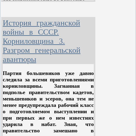
для сохранения мира во всём мире
необходимо вести борьбу против
империалистической политики
агрессии и войны.
История гражданской
войны в СССР.
Долг марксистов-ленинцев всего мира
— со всей серьёзностью учитывать
Корниловщина 3.
мирные чаяния народных масс, стоять
Разгром генеральской
на передовой линии борьбы за мир;
вести борьбу против
авантюры
империалистической политики
агрессии и войны, разоблачать обман
Партия большевиков уже давно
империалистов, срывать их планы
следила за всеми приготовлениями
развязывания войны; вести
корниловщины. Загнанная в
воспитательную работу среди масс,
подполье правительством кадетов,
повышать их сознательность,
меньшевиков и эсеров, она тем не
направлять борьбу в защиту мира по
менее предупреждала рабочий класс
правильному пути.
о подготовляемом выступлении и
при первых же о нем известиях
ударила в набат. Зная, что
правительство замешано в