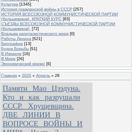
Культура
[1345]
История гражданской войны в СССР
[257]
ИСТОРИЯ ВСЕСОЮЗНОЙ КОММУНИСТИЧЕСКОЙ ПАРТИИ
(большевиков). КРАТКИЙ КУРС
[83]
СЪЕЗДЫ ВСЕСОЮЗНОЙ КОММУНИСТИЧЕСКОЙ ПАРТИИ
(большевиков).
[72]
Владыки капиталистического мира
[0]
Работы Ленина
[521]
Биографии
[13]
Будни Борьбы
[51]
В Израиле
[16]
В Мире
[26]
Экономический кризис
[6]
Главная
»
2025
»
Апрель
»
28
Памяти Мао Цзэдуна.
Кто и как разрушали
СССР. Хрущевщина.
ДВЕ ЛИНИИ В
ВОПРОСЕ ВОЙНЫ И