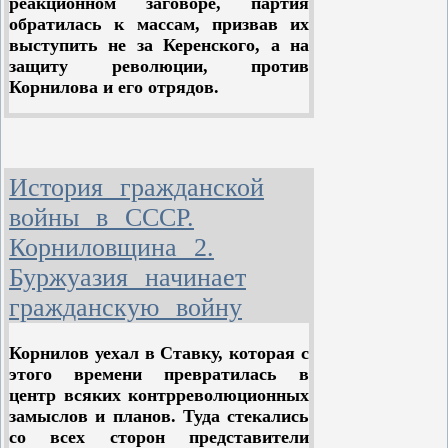
реакционном заговоре, партия
обратилась к массам, призвав их
выступить не за Керенского, а на
защиту революции, против
Корнилова и его отрядов.
Партия большевиков мобилизовала
против корниловцев все силы.
История гражданской
На экстренном заседании
Петербургского комитета
войны в СССР.
большевистской партии 27 августа
Корниловщина 2.
было решено установить дежурство
в Петербургском комитете, а также
Буржуазия начинает
порайонные дежурства членов
гражданскую войну
райкомов, представителей
заводских коллективов. Во всех
Корнилов уехал в Ставку, которая с
районах были собраны агитаторы.
этого времени превратилась в
Партия призвала рабочих к отпору.
центр всяких контрреволюционных
[343]
замыслов и планов. Туда стекались
На зов партии откликнулся весь
со всех сторон представители