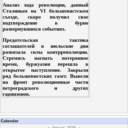
день выступления — 27 августа —
бороться с генеральской
Анализ хода революции, данный
полугодовщину революции.
контрреволюцией.
Сталиным на VI большевистском
Временное правительство во главе с
съезде, скоро получил свое
Керенским, потворствуя
подтверждение в бурно
корниловщине, всю тяжесть своих
развернувшихся событиях.
ударов направило на большевиков.
Был разработан план провокации.
Предательская тактика
Предполагалось, что в день
соглашателей в июльские дни
полугодовщины революции
развязала силы контрреволюции.
произойдут демонстрации. Если их
Стремясь нагнать потерянное
не будет, то атаман Дутов со своими
время, буржуазия перешла в
казаками «продемонстрирует»
открытое наступление. Закрыли
восстание большевиков.
ряд большевистских газет. Вывели
Правительство прикажет
на фронт революционные части
ликвидировать это
петроградского и других
«большевистское» восстание. В
гарнизонов.
Петроград войдут заранее
подготовленные Корниловым
Спешили сломить сопротивление
войска, разгромят в первую голову
пролетариата, пока он не
партию большевиков, попутно —
оправился. Лозунгом
советы и все вообще революционно-
Calendar
контрреволюции стало: вернуть все
демократические организации.
«
Апрель 2025
»