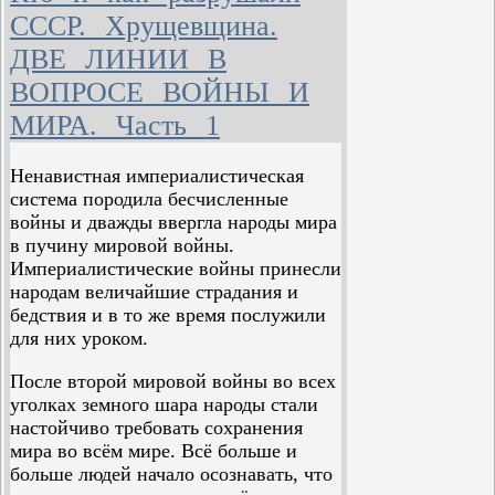
бьёт по площадям, поэтому на одного
СССР. Хрущевщина.
монополиста были бы уничтожены
ДВЕ ЛИНИИ В
миллионы рабочих»260-1.
ВОПРОСЕ ВОЙНЫ И
Руководство КПСС считает, что с
МИРА. Часть 1
появлением ядерного оружия
угнетённые народы и нации должны
отказаться от революции, отказаться
Ненавистная империалистическая
от справедливых народно-
система породила бесчисленные
революционных и национально-
войны и дважды ввергла народы мира
освободительных войн, так как иначе
в пучину мировой войны.
погибнет всё человечество. Оно
Империалистические войны принесли
заявляет: «Любая маленькая
народам величайшие страдания и
„локальная война“ может послужить
бедствия и в то же время послужили
искрой для того, чтобы разгорелся
для них уроком.
пожар мировой войны»; «теперь
После второй мировой войны во всех
любая война, начнись она даже как
уголках земного шара народы стали
обычная, неядерная, может перерасти
настойчиво требовать сохранения
в уничтожающую ракетно-ядерную
мира во всём мире. Всё больше и
войну»260-2, и тогда «мы уничтожим
больше людей начало осознавать, что
свой Ноев ковчег — земной шар».