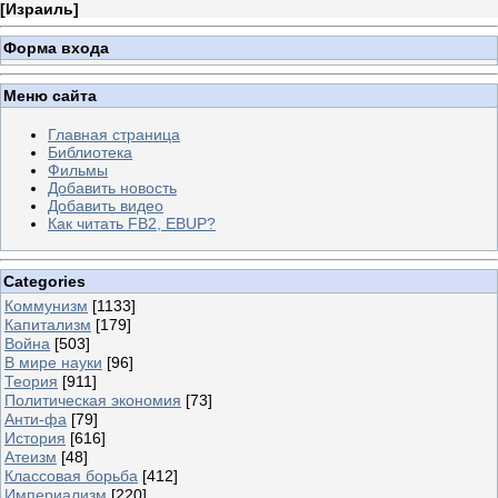
[
Израиль
]
Форма входа
Меню сайта
Главная страница
Библиотека
Фильмы
Добавить новость
Добавить видео
Как читать FB2, EBUP?
Categories
Коммунизм
[1133]
Капитализм
[179]
Война
[503]
В мире науки
[96]
Теория
[911]
Политическая экономия
[73]
Анти-фа
[79]
История
[616]
Атеизм
[48]
Классовая борьба
[412]
Империализм
[220]