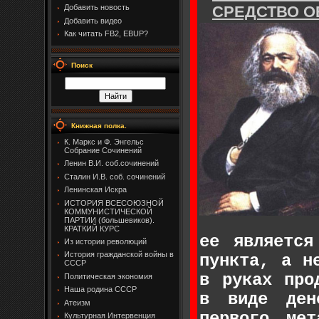
СРЕДСТВО О
Добавить новость
Добавить видео
Как читать FB2, EBUP?
Поиск
Книжная полка.
К. Маркс и Ф. Энгельс
Собрание Сочинений
Ленин В.И. соб.сочинений
Сталин И.В. соб. сочинений
Ленинская Искра
ИСТОРИЯ ВСЕСОЮЗНОЙ
КОММУНИСТИЧЕСКОЙ
ПАРТИИ (большевиков).
КРАТКИЙ КУРС
ее является
Из истории революций
История гражданской войны в
пункта, а н
СССР
в руках про
Политическая экономия
Наша родина СССР
в виде ден
Атеизм
первого ме
Культурная Интервенция