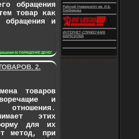
его обращения
Рабочий Университет им. И.Б.
Хлебникова
тем товар как
ы обращения и
ИНТЕРНЕТ-СПРАВОЧНИК
МАРКСИЗМА
 обращения b) ОБРАЩЕНИЕ ДЕНЕГ
ТОВАРОВ. 2.
мена товаров
воречащие и
 отношения.
имает этих
форму для их
от метод, при