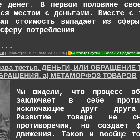
е денег. В первой половине сво
тся местом с деньгами. Вместе с 
ная стоимость выпадает из сфер
сферу потребления
...
мия
|
Просмотров:
1077
|
Дата:
23.03.2026
|
Кинотеатр Спутник - Глава 3 2 Средство
Глава третья. ДЕНЬГИ, ИЛИ ОБРАЩЕНИЕ 
БРАЩЕНИЯ. а) МЕТАМОРФОЗ ТОВАРОВ
Мы видели, что процесс об
заключает в себе проти
исключающие друг друга
Развитие товара не сн
противоречий, но создает 
движения. Таков и вообще т