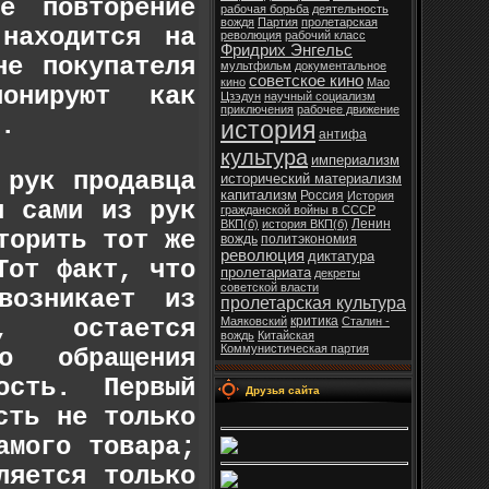
е повторение
рабочая борьба
деятельность
вождя
Партия
пролетарская
находится на
революция
рабочий класс
Фридрих Энгельс
не покупателя
мультфильм
документальное
советское кино
кино
Мао
ионируют как
Цзэдун
научный социализм
приключения
рабочее движение
.
история
антифа
культура
империализм
 рук продавца
исторический материализм
капитализм
Россия
История
я сами из рук
гражданской войны в СССР
Ленин
ВКП(б)
история ВКП(б)
торить тот же
вождь
политэкономия
революция
диктатура
Тот факт, что
пролетариата
декреты
советской власти
возникает из
пролетарская культура
критика
, остается
Маяковский
Сталин -
вождь
Китайская
Коммунистическая партия
го обращения
ость. Первый
Друзья сайта
сть не только
амого товара;
ляется только