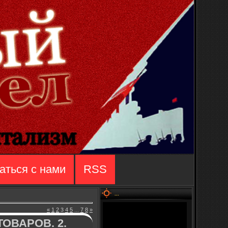
аться с нами
RSS
...
«
1
2
3
4
5
...
7
8
»
ТОВАРОВ. 2.