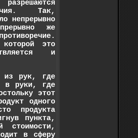
зрешаются
речия. Так,
ло непрерывно
рерывно же
ротиворечие.
 которой это
твляется и
ы из рук, где
, в руки, где
остольку этот
родукт одного
сто продукта
игнув пункта,
й стоимости,
ходит в сферу