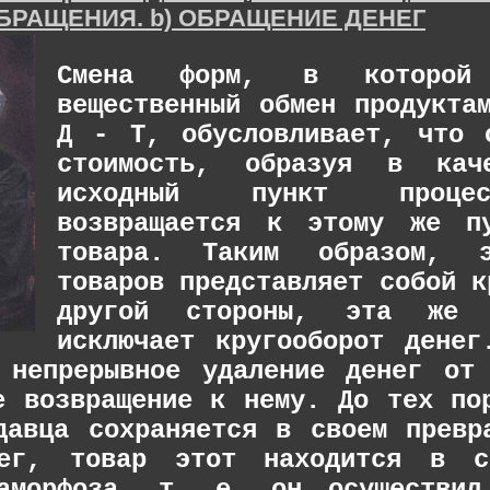
БРАЩЕНИЯ. b) ОБРАЩЕНИЕ ДЕНЕГ
Смена форм, в которой 
вещественный обмен продукта
Д - Т, обусловливает, что 
стоимость, образуя в кач
исходный пункт проце
возвращается к этому же п
товара. Таким образом, э
товаров представляет собой к
другой стороны, эта же 
исключает кругооборот денег
 непрерывное удаление денег от
е возвращение к нему. До тех по
давца сохраняется в своем превр
ег, товар этот находится в с
таморфоза, т. е. он осуществил