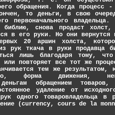
оего обращения. Когда процесс -
ончен, то деньги, в свою очере
го первоначального владельца. 
в библию, снова продаст холст,
тся в его руки. Но они вернутся 
первых 20 аршин холста, которо
из рук ткача в руки продавца б
уться лишь благодаря тому, что
т или повторяет все тот же проце
анчивается тем же результатом, 
льно, форма движения, непо
 деньгам обращением товаров, 
остоянное удаление от исходног
рук одного товаровладельца в р
ение (currency, cours de la monn