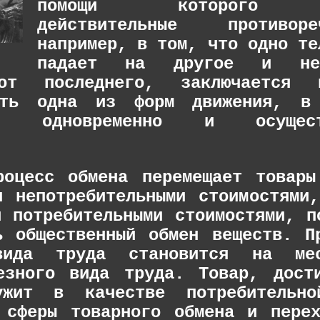
помощи которого ра
действительные противо
например, в том, что одно те
падает на другое и неп
от последнего, заключается п
сть одна из форм движения, в
чие одновременно и осущес
роцесс обмена перемещает товар
я непотребительными стоимостями
я потребительными стоимостями, п
ь общественный обмен веществ. П
вида труда становится на ме
езного вида труда. Товар, дост
жит в качестве потребительно
 сферы товарного обмена и пере