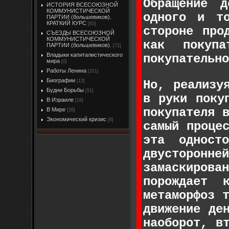
Обращение д
ИСТОРИЯ ВСЕСОЮЗНОЙ
КОММУНИСТИЧЕСКОЙ
одного и т
ПАРТИИ (большевиков).
КРАТКИЙ КУРС
[83]
стороне про
СЪЕЗДЫ ВСЕСОЮЗНОЙ
КОММУНИСТИЧЕСКОЙ
как покупа
ПАРТИИ (большевиков).
[72]
Владыки капиталистического
покупательно
мира
[0]
Работы Ленина
[521]
Биографии
Но, реализу
[13]
Будни Борьбы
[51]
в руки поку
В Израиле
[16]
покупателя 
В Мире
[26]
Экономический кризис
[6]
самый проце
эта одност
двусторон
замаскиров
порождает 
метаморфоз 
движение де
наоборот, в