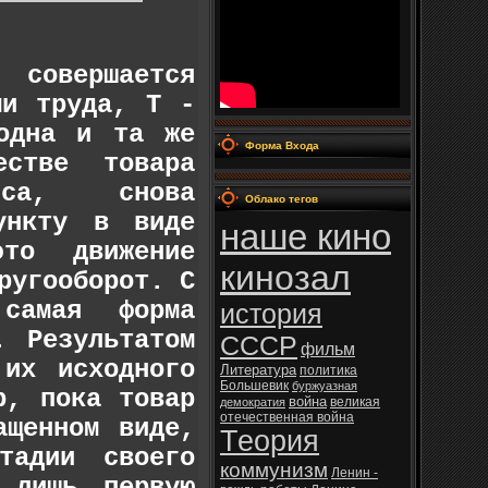
совершается
ми труда, Т -
одна и та же
Форма Входа
естве товара
сса, снова
Облако тегов
ункту в виде
наше кино
то движение
кинозал
ругооборот. С
самая форма
история
. Результатом
СССР
фильм
 их исходного
Литература
политика
Большевик
буржуазная
р, пока товар
война
великая
демократия
отечественная война
ащенном виде,
Теория
тадии своего
коммунизм
Ленин -
 лишь первую