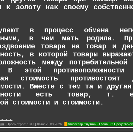
я к золоту как своему собственн
упают в процесс обмена непо
енными, в чем мать родила. Пр
аздвоение товара на товар и де
жность, в которой товары выражаю
оложность между потребительной
ю. В этой противоположности
ьная стоимость противостоят
имости. Вместе с тем та и другая
ложности есть товар, т. е
ой стоимости и стоимости.
...
мия
|
Просмотров:
1017
|
Дата:
23.03.2026
|
Кинотеатр Спутник - Глава 3 2 Средство 