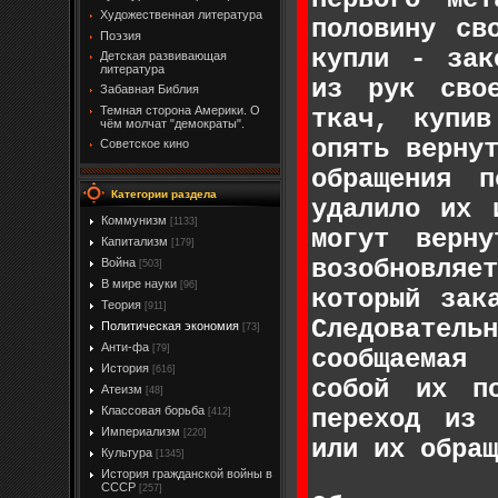
Художественная литература
половину св
Поэзия
купли - зак
Детская развивающая
литература
из рук свое
Забавная Библия
Темная сторона Америки. О
ткач, купи
чём молчат "демократы".
опять верну
Советское кино
обращения 
Категории раздела
удалило их 
Коммунизм
[1133]
могут верн
Капитализм
[179]
возобновляе
Война
[503]
В мире науки
[96]
который зак
Теория
[911]
Следовате
Политическая экономия
[73]
Анти-фа
[79]
сообщаемая
История
[616]
собой их п
Атеизм
[48]
Классовая борьба
переход из 
[412]
Империализм
[220]
или их обращ
Культура
[1345]
История гражданской войны в
СССР
[257]