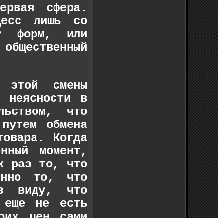
ервая сфера.
цесс лишь со
ну форм, или
 общественный
е этой смены
ь неясности в
льством, что
 путем обмена
товара. Когда
нный момент,
к раз то, что
енно то, что
из виду, что
 еще не есть
оих цен сами