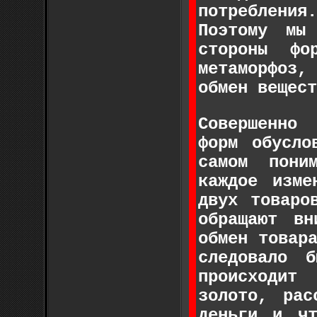
потреблени
Поэтому мы
стороны фо
метаморфоз,
обмен вещест
Совершенно
форм обусло
самом пони
каждое изме
двух товаро
обращают вн
обмен товар
следовало 
происходит
золото, рас
деньги и ч