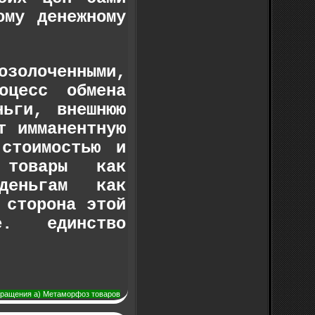
ому денежному
золоченными,
оцесс обмена
ньги, внешнюю
т имманентную
 стоимостью и
 товары как
 деньгам как
 сторона этой
. единство
обращения a) Метаморфоз товаров