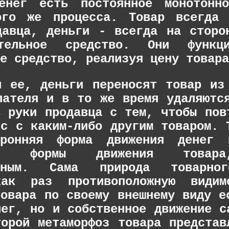
енег есть постоянное монотонно
ого же процесса. Товар всегда 
давца, деньги - всегда на сторо
тельное средство. Они функц
е средство, реализуя цену товара
я ее, деньги переносят товар из
пателя и в то же время удаляютс
в руки продавца с тем, чтобы пов
сс с каким-либо другим товаром. 
оронняя форма движения денег 
ней формы движения товара
анным. Сама природа товарно
как раз противоположную видим
товара по своему внешнему виду е
нег, но и собственное движение с
торой метаморфоз товара представ