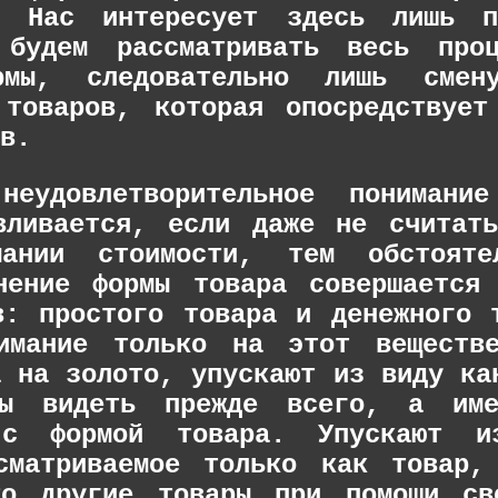
я. Нас интересует здесь лишь п
 будем рассматривать весь про
рмы, следовательно лишь сме
 товаров, которая опосредствует
в.
 неудовлетворительное понимани
вливается, если даже не считат
мании стоимости, тем обстояте
нение формы товара совершается
в: простого товара и денежного 
имание только на этот веществе
а на золото, упускают из виду ка
бы видеть прежде всего, а им
 с формой товара. Упускают 
сматриваемое только как товар,
то другие товары при помощи св