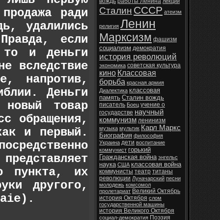
вождь
работы Ленина
лекции
СССР
Сталин
 продажа ради
атеизм
Ленин
дь, удалились
религия
Марксизм
Правда, если
фашизм
социализм
демократия
 то и деньги
история революций
не вследствие
советская культура
экономика
кино
Классовая
е, напротив,
борьба
красная армия
иблии. Деньги
классовая
Диалектика
память
Сталин вождь
 новый товар
писатель
учение о
Боец
научный
государстве
сс обращения,
коммунизм
ленинизм
Карл Маркс
музыка
мультик
как и первый.
Биография
философия
средственно
дети
Украина
воспитание
горький
коммунист
представляет
Гражданская война
энгельс
наука
классовая война
США
о пункта, их
коммунисты
театр
титаны
революции
Луначарский
песни
уки другого,
молодежь
комсомол
Великий Октябрь
пролетариат
aie).
история Октября
слом
государственной машины
история Великого Октября
Поэзия
социал-демократия