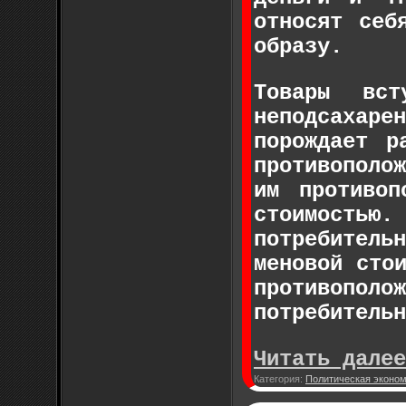
относят себ
образу.
Товары вст
неподсахар
порождает р
противополо
им противоп
стоимость
потребител
меновой сто
противопо
потребительн
Читать далее
Категория:
Политическая эконо