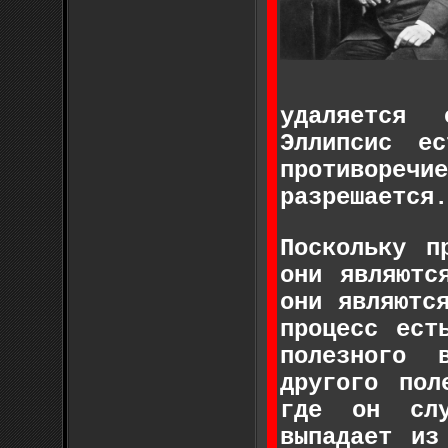
удаляется 
Эллипсис е
противоре
разрешается.
Поскольку п
они являютс
они являютс
процесс ест
полезного 
другого пол
где он слу
выпадает из