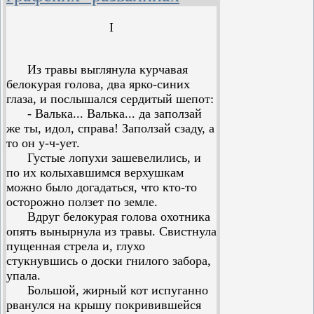
I
Отец запаздывал, и за стол к
ужину сели трое: босой парень
Из травы выглянула курчавая
Ефимка, его маленькая сестренка
белокурая голова, два ярко-синих
Валька и семилетний братишка по
глаза, и послышался сердитый шепот:
прозванию Николашка-баловашка.
- Валька... Валька... да заползай
Только что мать пошла доставать
же ты, идол, справа! Заползай сзаду, а
кашу, как внезапно погас свет.
то он у-ч-ует.
Мать из-за перегородки
Густые лопухи зашевелились, и
закричала:
по их колыхавшимся верхушкам
- Кто балуется? Это ты,
можно было догадаться, что кто-то
Николашка? Смотри, идоленок,
осторожно ползет по земле.
добалуешься!
Вдруг белокурая голова охотника
Николашка обиделся и сердито
опять вынырнула из травы. Свистнула
ответил!
пущенная стрела и, глухо
- Сама не видит, а сама говорит.
стукнувшись о доски гнилого забора,
Это не я потушил, а, наверное,
упала.
пробки перегорели.
Большой, жирный кот испуганно
Тогда мать приказала:
рванулся на крышу покривившейся