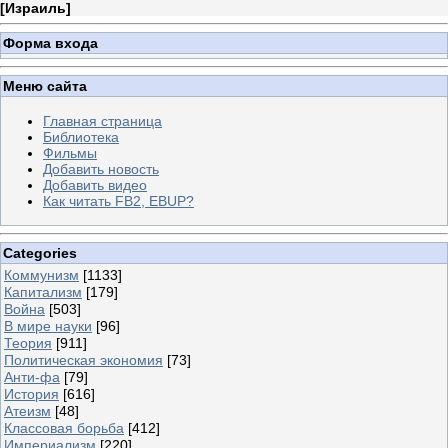
[
Израиль
]
Форма входа
Меню сайта
Главная страница
Библиотека
Фильмы
Добавить новость
Добавить видео
Как читать FB2, EBUP?
Categories
Коммунизм
[1133]
Капитализм
[179]
Война
[503]
В мире науки
[96]
Теория
[911]
Политическая экономия
[73]
Анти-фа
[79]
История
[616]
Атеизм
[48]
Классовая борьба
[412]
Империализм
[220]