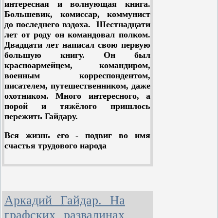
интересная и волнующая книга.
Большевик, комиссар, коммунист
до последнего вздоха. Шестнадцати
лет от роду он командовал полком.
Двадцати лет написал свою первую
большую книгу. Он был
красноармейцем, командиром,
военным корреспондентом,
писателем, путешественником, даже
охотником. Много интересного, а
порой и тяжёлого пришлось
пережить Гайдару.
Вся жизнь его - подвиг во имя
счастья трудового народа
Аркадий Гайдар. Пусть
Аркадий Гайдар. На
светит
графских развалинах