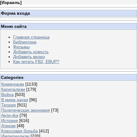
[
Израиль
]
Форма входа
Меню сайта
Главная страница
Библиотека
Фильмы
Добавить новость
Добавить видео
Как читать FB2, EBUP?
Categories
Коммунизм
[1133]
Капитализм
[179]
Война
[503]
В мире науки
[96]
Теория
[911]
Политическая экономия
[73]
Анти-фа
[79]
История
[616]
Атеизм
[48]
Классовая борьба
[412]
Империализм
[220]