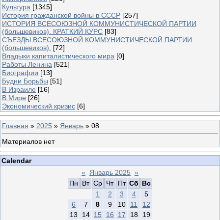
Культура
[1345]
История гражданской войны в СССР
[257]
ИСТОРИЯ ВСЕСОЮЗНОЙ КОММУНИСТИЧЕСКОЙ ПАРТИИ
(большевиков). КРАТКИЙ КУРС
[83]
СЪЕЗДЫ ВСЕСОЮЗНОЙ КОММУНИСТИЧЕСКОЙ ПАРТИИ
(большевиков).
[72]
Владыки капиталистического мира
[0]
Работы Ленина
[521]
Биографии
[13]
Будни Борьбы
[51]
В Израиле
[16]
В Мире
[26]
Экономический кризис
[6]
Главная
»
2025
»
Январь
»
08
Материалов нет
Calendar
«
Январь 2025
»
Пн
Вт
Ср
Чт
Пт
Сб
Вс
1
2
3
4
5
6
7
8
9
10
11
12
13
14
15
16
17
18
19