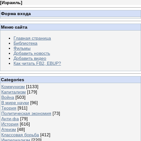
[
Израиль
]
Форма входа
Меню сайта
Главная страница
Библиотека
Фильмы
Добавить новость
Добавить видео
Как читать FB2, EBUP?
Categories
Коммунизм
[1133]
Капитализм
[179]
Война
[503]
В мире науки
[96]
Теория
[911]
Политическая экономия
[73]
Анти-фа
[79]
История
[616]
Атеизм
[48]
Классовая борьба
[412]
Империализм
[220]