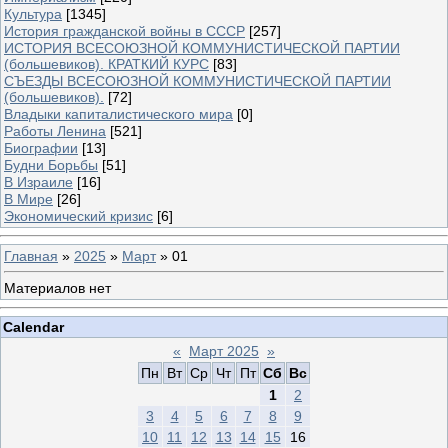
Культура
[1345]
История гражданской войны в СССР
[257]
ИСТОРИЯ ВСЕСОЮЗНОЙ КОММУНИСТИЧЕСКОЙ ПАРТИИ
(большевиков). КРАТКИЙ КУРС
[83]
СЪЕЗДЫ ВСЕСОЮЗНОЙ КОММУНИСТИЧЕСКОЙ ПАРТИИ
(большевиков).
[72]
Владыки капиталистического мира
[0]
Работы Ленина
[521]
Биографии
[13]
Будни Борьбы
[51]
В Израиле
[16]
В Мире
[26]
Экономический кризис
[6]
Главная
»
2025
»
Март
»
01
Материалов нет
Calendar
«
Март 2025
»
Пн
Вт
Ср
Чт
Пт
Сб
Вс
1
2
3
4
5
6
7
8
9
10
11
12
13
14
15
16