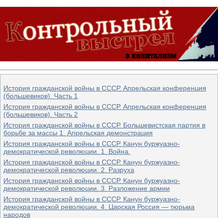
История гражданской войны в СССР. Апрельская конференция
(большевиков). Часть 1
История гражданской войны в СССР. Апрельская конференция
(большевиков). Часть 2
История гражданской войны в СССР. Большевистская партия в
борьбе за массы 1. Апрельская демонстрация
История гражданской войны в СССР. Канун буржуазно-
демократической революции. 1. Война.
История гражданской войны в СССР. Канун буржуазно-
демократической революции. 2. Разруха
История гражданской войны в СССР. Канун буржуазно-
демократической революции. 3. Разложение армии
История гражданской войны в СССР. Канун буржуазно-
демократической революции. 4. Царская Россия — тюрьма
народов