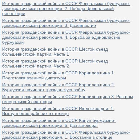
История гражданской войны в СССР. Февральская буржуазно-
демократическая революция. 2. Победа февральской
революции
История гражданской войны в СССР. Февральская буржуазно-
демократическая революция. 3. Двоевластие
История гражданской войны в СССР. Февральская буржуазно-
демократическая революция. 4. Борьба за единовластие
буржуазии
История гражданской войны в СССР. Шестой съезд
большевистской партии. Часть 1
История гражданской войны в СССР. Шестой съезд
большевистской партии. Часть 2
История гражданской войны в СССР. Корниловщина 1.
Подготовка военной диктатуры
История гражданской войны в СССР. Корниловщина 2.
Буржуазия начинает гражданскую войну
История гражданской войны в СССР. Корниловщина 3. Разгром
генеральской авантюры
История гражданской войны в СССР. Июльские дни. 1.
Выступление рабочих в столице
История гражданской войны в СССР. Канун буржуазно-
демократической революции. 5. Два заговора.
История гражданской войны в СССР. Февральская буржуазно-
демократическая революция. 1. Восстание в столице