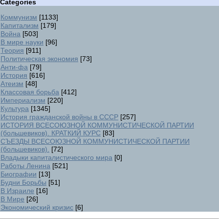
Categories
Коммунизм
[1133]
Капитализм
[179]
Война
[503]
В мире науки
[96]
Теория
[911]
Политическая экономия
[73]
Анти-фа
[79]
История
[616]
Атеизм
[48]
Классовая борьба
[412]
Империализм
[220]
Культура
[1345]
История гражданской войны в СССР
[257]
ИСТОРИЯ ВСЕСОЮЗНОЙ КОММУНИСТИЧЕСКОЙ ПАРТИИ
(большевиков). КРАТКИЙ КУРС
[83]
СЪЕЗДЫ ВСЕСОЮЗНОЙ КОММУНИСТИЧЕСКОЙ ПАРТИИ
(большевиков).
[72]
Владыки капиталистического мира
[0]
Работы Ленина
[521]
Биографии
[13]
Будни Борьбы
[51]
В Израиле
[16]
В Мире
[26]
Экономический кризис
[6]