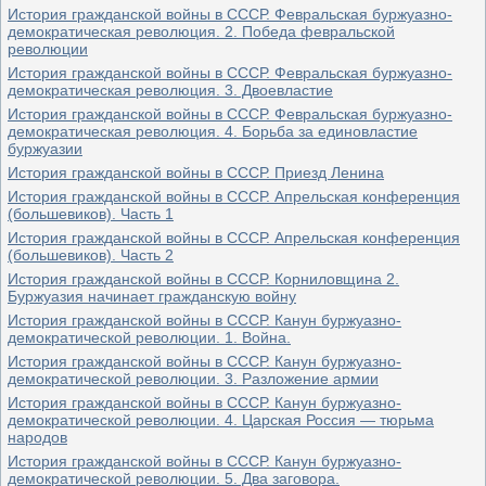
История гражданской войны в СССР. Февральская буржуазно-
демократическая революция. 2. Победа февральской
революции
История гражданской войны в СССР. Февральская буржуазно-
демократическая революция. 3. Двоевластие
История гражданской войны в СССР. Февральская буржуазно-
демократическая революция. 4. Борьба за единовластие
буржуазии
История гражданской войны в СССР. Приезд Ленина
История гражданской войны в СССР. Апрельская конференция
(большевиков). Часть 1
История гражданской войны в СССР. Апрельская конференция
(большевиков). Часть 2
История гражданской войны в СССР. Корниловщина 2.
Буржуазия начинает гражданскую войну
История гражданской войны в СССР. Канун буржуазно-
демократической революции. 1. Война.
История гражданской войны в СССР. Канун буржуазно-
демократической революции. 3. Разложение армии
История гражданской войны в СССР. Канун буржуазно-
демократической революции. 4. Царская Россия — тюрьма
народов
История гражданской войны в СССР. Канун буржуазно-
демократической революции. 5. Два заговора.