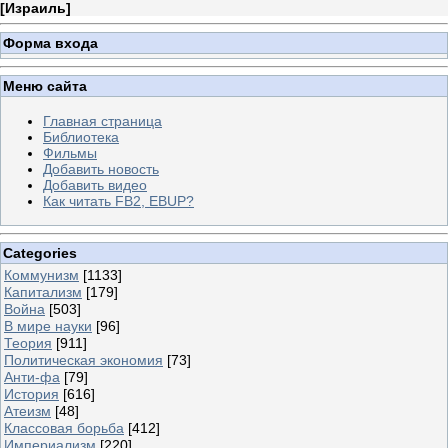
[
Израиль
]
Форма входа
Меню сайта
Главная страница
Библиотека
Фильмы
Добавить новость
Добавить видео
Как читать FB2, EBUP?
Categories
Коммунизм
[1133]
Капитализм
[179]
Война
[503]
В мире науки
[96]
Теория
[911]
Политическая экономия
[73]
Анти-фа
[79]
История
[616]
Атеизм
[48]
Классовая борьба
[412]
Империализм
[220]