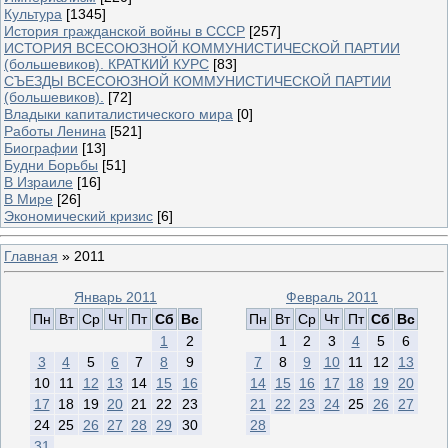
Культура
[1345]
История гражданской войны в СССР
[257]
ИСТОРИЯ ВСЕСОЮЗНОЙ КОММУНИСТИЧЕСКОЙ ПАРТИИ
(большевиков). КРАТКИЙ КУРС
[83]
СЪЕЗДЫ ВСЕСОЮЗНОЙ КОММУНИСТИЧЕСКОЙ ПАРТИИ
(большевиков).
[72]
Владыки капиталистического мира
[0]
Работы Ленина
[521]
Биографии
[13]
Будни Борьбы
[51]
В Израиле
[16]
В Мире
[26]
Экономический кризис
[6]
Главная
»
2011
Январь 2011
Февраль 2011
Пн
Вт
Ср
Чт
Пт
Сб
Вс
Пн
Вт
Ср
Чт
Пт
Сб
Вс
1
2
1
2
3
4
5
6
3
4
5
6
7
8
9
7
8
9
10
11
12
13
10
11
12
13
14
15
16
14
15
16
17
18
19
20
17
18
19
20
21
22
23
21
22
23
24
25
26
27
24
25
26
27
28
29
30
28
31