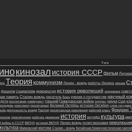
Тэги
ино
кинозал
история СССР
фильм
Литера
Теория
коммунизм
С
йна
Ленин - вождь
работы Ленина
лекции
история революций
социализм
фашизм
демократия
советс
экономика
научный ко
вая память
Сталин вождь
писатель
учение о государстве
Боец
горький
Гражданская война
наука
кл
дети
воспитание
коммунист
энгельс
США
Великий Октябрь
история Октября
молодежь
комсомол
пролетариат
слом государ
Фридрих 
рьба
деятельность вождя
Партия
пролетарская революция
рабочий класс
история
культура
имп
антифа
иализм
приключения
рабочее движение
революция
Ленин вождь
политэкономия
й войны в СССР
ВКП(б)
история ВКП(б)
культура
критика
Маяковский
Сталин - вождь
Китайская Коммунистическая парти