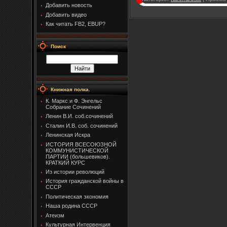
Добавить новость
Добавить видео
Как читать FB2, EBUP?
Поиск
Книжная полка.
К. Маркс и Ф. Энгельс
Собрание Сочинений
Ленин В.И. соб.сочинений
Сталин И.В. соб. сочинений
Ленинская Искра
ИСТОРИЯ ВСЕСОЮЗНОЙ
КОММУНИСТИЧЕСКОЙ
ПАРТИИ (большевиков).
КРАТКИЙ КУРС
Из истории революций
История гражданской войны в
СССР
Политическая экономия
Наша родина СССР
Атеизм
Культурная Интервенция