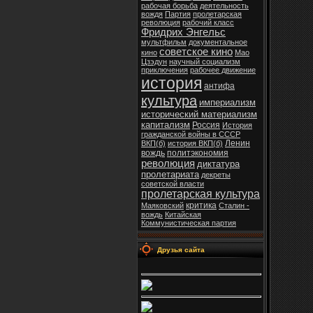
рабочая борьба
деятельность
вождя
Партия
пролетарская
революция
рабочий класс
Фридрих Энгельс
мультфильм
документальное
советское кино
кино
Мао
Цзэдун
научный социализм
приключения
рабочее движение
история
антифа
культура
империализм
исторический материализм
капитализм
Россия
История
гражданской войны в СССР
Ленин
ВКП(б)
история ВКП(б)
вождь
политэкономия
революция
диктатура
пролетариата
декреты
советской власти
пролетарская культура
критика
Маяковский
Сталин -
вождь
Китайская
Коммунистическая партия
Друзья сайта