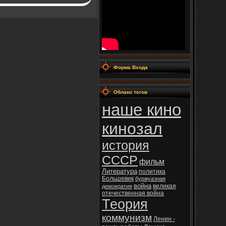
Форма Входа
Облако тегов
наше кино
кинозал
история
СССР
фильм
Литература
политика
Большевик
буржуазная
война
великая
демократия
отечественная война
Теория
коммунизм
Ленин -