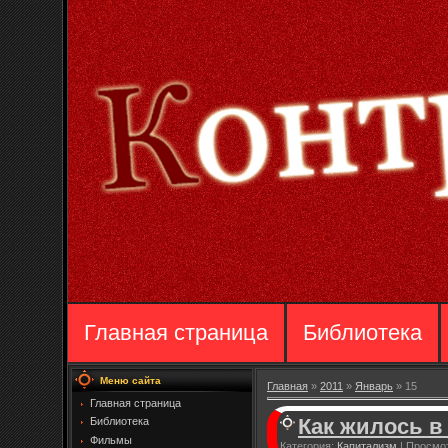
Главная страница
Библиотека
Меню сайта
Главная
»
2011
»
Январь
»
15
Главная страница
Как жилось в
Библиотека
Фильмы
Категория:
Капитализм
|
Просмот