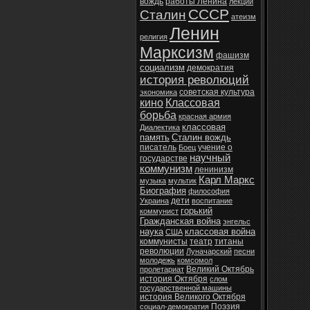
вождь
работы Ленина
лекции
СССР
Сталин
атеизм
Ленин
религия
Марксизм
фашизм
социализм
демократия
история революций
советская культура
экономика
кино
Классовая
борьба
красная армия
классовая
Диалектика
память
Сталин вождь
писатель
учение о
Боец
научный
государстве
коммунизм
ленинизм
Карл Маркс
музыка
мультик
Биография
философия
дети
Украина
воспитание
горький
коммунист
Гражданская война
энгельс
наука
классовая война
США
коммунисты
театр
титаны
революции
Луначарский
песни
молодежь
комсомол
Великий Октябрь
пролетариат
история Октября
слом
государственной машины
история Великого Октября
Поэзия
социал-демократия