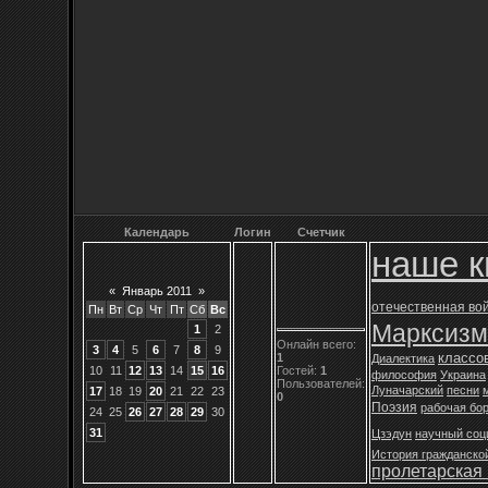
Календарь
Логин
Счетчик
наше к
«
Январь 2011
»
отечественная во
Пн
Вт
Ср
Чт
Пт
Сб
Вс
Марксизм
1
2
Онлайн всего:
3
4
5
6
7
8
9
классо
1
Диалектика
Гостей:
1
10
11
12
13
14
15
16
философия
Украина
Пользователей:
Луначарский
песни
17
18
19
20
21
22
23
0
Поэзия
рабочая бо
24
25
26
27
28
29
30
31
Цзэдун
научный соц
История гражданско
пролетарская 