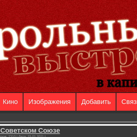
Кино
Изображения
Добавить
Связ
 Советском Союзе
ров:
2310
|
Дата:
15.01.2011
|