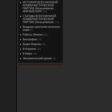
ИСТОРИЯ ВСЕСОЮЗНОЙ
КОММУНИСТИЧЕСКОЙ
ПАРТИИ (большевиков).
КРАТКИЙ КУРС
[83]
СЪЕЗДЫ ВСЕСОЮЗНОЙ
КОММУНИСТИЧЕСКОЙ
ПАРТИИ (большевиков).
[72]
Владыки капиталистического
мира
[0]
Работы Ленина
[521]
Биографии
[13]
Будни Борьбы
[51]
В Израиле
[16]
В Мире
[26]
Экономический кризис
[6]