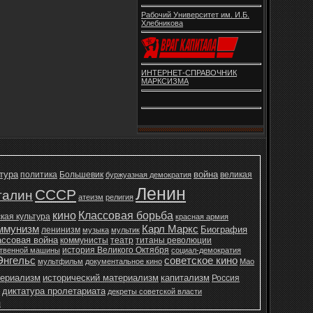
Рабочий Университет им. И.Б.
Хлебникова
ИНТЕРНЕТ-СПРАВОЧНИК
МАРКСИЗМА
тура
война
политика
Большевик
великая
буржуазная демократия
Ленин
СССР
талин
атеизм
религия
кино
Классовая борьба
кая культура
красная армия
ммунизм
Карл Маркс
Биография
ленинизм
музыка
мультик
ассовая война
коммунисты
театр
титаны революции
история Великого Октября
ственной машины
социал-демократия
Энгельс
советское кино
мультфильм
документальное кино
Мао
ериализм
исторический материализм
капитализм
Россия
диктатура пролетариата
декреты советской власти
я