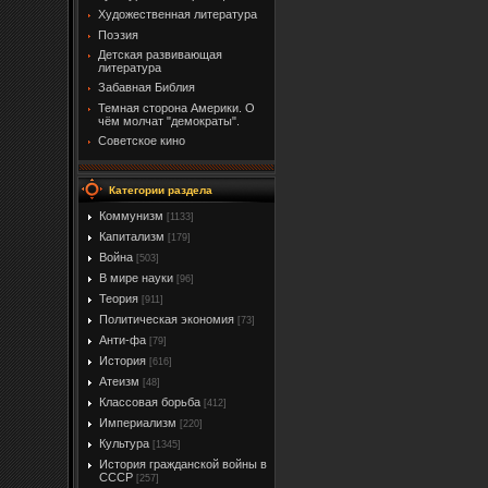
Художественная литература
Поэзия
Детская развивающая
литература
Забавная Библия
Темная сторона Америки. О
чём молчат "демократы".
Советское кино
Категории раздела
Коммунизм
[1133]
Капитализм
[179]
Война
[503]
В мире науки
[96]
Теория
[911]
Политическая экономия
[73]
Анти-фа
[79]
История
[616]
Атеизм
[48]
Классовая борьба
[412]
Империализм
[220]
Культура
[1345]
История гражданской войны в
СССР
[257]