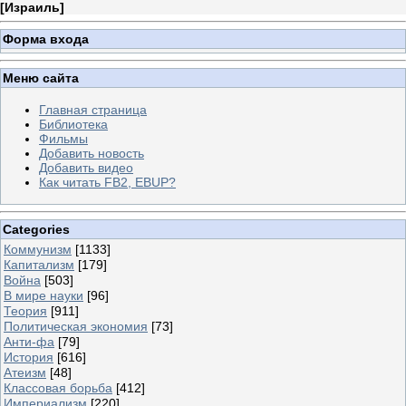
[
Израиль
]
Форма входа
Меню сайта
Главная страница
Библиотека
Фильмы
Добавить новость
Добавить видео
Как читать FB2, EBUP?
Categories
Коммунизм
[1133]
Капитализм
[179]
Война
[503]
В мире науки
[96]
Теория
[911]
Политическая экономия
[73]
Анти-фа
[79]
История
[616]
Атеизм
[48]
Классовая борьба
[412]
Империализм
[220]