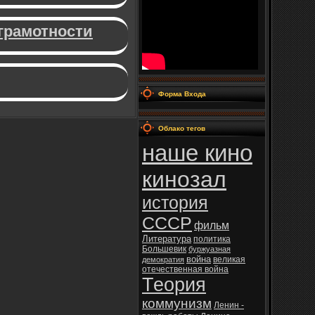
зграмотности
Форма Входа
Облако тегов
наше кино
кинозал
история
СССР
фильм
Литература
политика
Большевик
буржуазная
война
великая
демократия
отечественная война
Теория
коммунизм
Ленин -