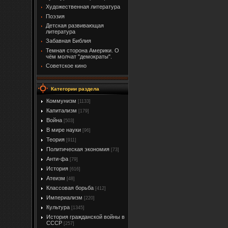
Художественная литература
Поэзия
Детская развивающая
литература
Забавная Библия
Темная сторона Америки. О
чём молчат "демократы".
Советское кино
Категории раздела
Коммунизм
[1133]
Капитализм
[179]
Война
[503]
В мире науки
[96]
Теория
[911]
Политическая экономия
[73]
Анти-фа
[79]
История
[616]
Атеизм
[48]
Классовая борьба
[412]
Империализм
[220]
Культура
[1345]
История гражданской войны в
СССР
[257]