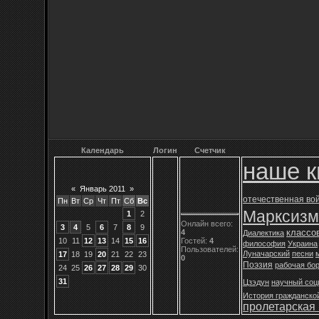
Календарь
Логин
Счетчик
наше к
«
Январь 2011
»
отечественная во
Пн
Вт
Ср
Чт
Пт
Сб
Вс
Марксизм
1
2
Онлайн всего:
3
4
5
6
7
8
9
классо
4
Диалектика
Гостей:
4
10
11
12
13
14
15
16
философия
Украина
Пользователей:
Луначарский
песни
17
18
19
20
21
22
23
0
Поэзия
рабочая бо
24
25
26
27
28
29
30
31
Цзэдун
научный соц
История гражданско
пролетарская 