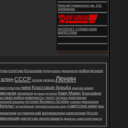
Рабочий Университет им. И.Б.
Хлебникова
ИНТЕРНЕТ-СПРАВОЧНИК
МАРКСИЗМА
тура
война
политика
Большевик
великая
буржуазная демократия
Ленин
СССР
талин
атеизм
религия
кино
Классовая борьба
кая культура
красная армия
ммунизм
Карл Маркс
Биография
ленинизм
музыка
мультик
ассовая война
коммунисты
театр
титаны революции
история Великого Октября
ственной машины
социал-демократия
Энгельс
советское кино
мультфильм
документальное кино
Мао
ериализм
исторический материализм
капитализм
Россия
еволюция
диктатура пролетариата
декреты советской власти
я