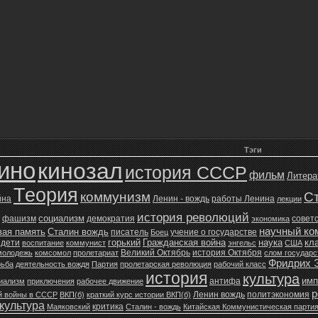
Тэги
ино
кинозал
история СССР
фильм
Литера
Теория
коммунизм
С
йна
Ленин - вождь
работы Ленина
лекции
история революций
социализм
фашизм
демократия
советс
экономика
научный ко
вая память
Сталин вождь
писатель
учение о государстве
Боец
горький
Гражданская война
наука
кл
дети
воспитание
коммунист
энгельс
США
Великий Октябрь
история Октября
молодежь
комсомол
пролетариат
слом государ
Фридрих 
рьба
деятельность вождя
Партия
пролетарская революция
рабочий класс
история
культура
имп
антифа
иализм
приключения
рабочее движение
р
Ленин вождь
политэкономия
й войны в СССР
ВКП(б)
краткий курс истории ВКП(б)
культура
критика
Маяковский
Сталин - вождь
Китайская Коммунистическая парти