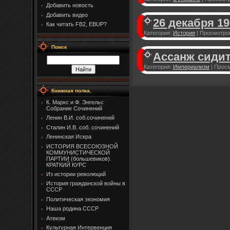
Добавить новость
Добавить видео
26 декабря 1
Как читать FB2, EBUP?
Категория:
История
|
Просмотро
Поиск
Ассанж сидит
Категория:
Империализм
|
Просм
Книжная полка.
К. Маркс и Ф. Энгельс
Собрание Сочинений
Ленин В.И. соб.сочинений
Сталин И.В. соб. сочинений
Ленинская Искра
ИСТОРИЯ ВСЕСОЮЗНОЙ
КОММУНИСТИЧЕСКОЙ
ПАРТИИ (большевиков).
КРАТКИЙ КУРС
Из истории революций
История гражданской войны в
СССР
Политическая экономия
Наша родина СССР
Атеизм
Культурная Интервенция