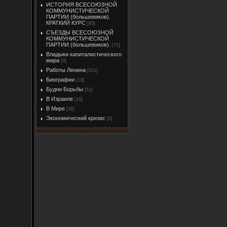
ИСТОРИЯ ВСЕСОЮЗНОЙ
КОММУНИСТИЧЕСКОЙ
ПАРТИИ (большевиков).
КРАТКИЙ КУРС
[83]
СЪЕЗДЫ ВСЕСОЮЗНОЙ
КОММУНИСТИЧЕСКОЙ
ПАРТИИ (большевиков).
[72]
Владыки капиталистического
мира
[0]
Работы Ленина
[521]
Биографии
[13]
Будни Борьбы
[51]
В Израиле
[16]
В Мире
[26]
Экономический кризис
[6]