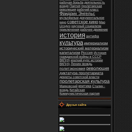
рабочая борьба
деятельность
вождя
Партия
пролетарская
революция
рабочий класс
Фридрих Энгельс
мультфильм
документальное
советское кино
кино
Мао
Цзэдун
научный социализм
приключения
рабочее движение
история
антифа
культура
империализм
исторический материализм
капитализм
Россия
История
гражданской войны в СССР
ВКП(б)
краткий курс истории
Ленин вождь
ВКП(б)
революция
политэкономия
диктатура пролетариата
декреты советской власти
пролетарская культура
критика
Маяковский
Сталин -
вождь
Китайская
Коммунистическая партия
Друзья сайта