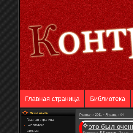
Главная страница
Библиотека
Меню сайта
Главная
»
2011
»
Январь
»
04
Главная страница
это был очен
Библиотека
Фильмы
Категория:
В Израиле
|
Просмотр