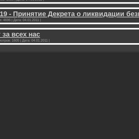
919 - Принятие Декрета о ликвидации бе
в:
4696
|
Дата:
04.01.2011
|
 за всех нас
отров:
1605
|
Дата:
04.01.2011
|