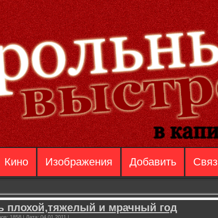
Кино
Изображения
Добавить
Связ
ь плохой,тяжелый и мрачный год
ов:
1858
|
Дата:
04.01.2011
|