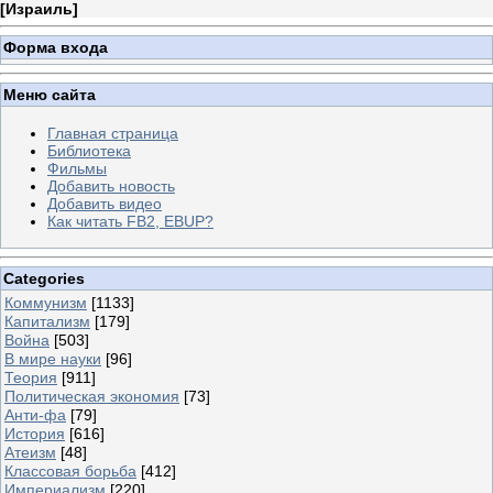
[
Израиль
]
Форма входа
Меню сайта
Главная страница
Библиотека
Фильмы
Добавить новость
Добавить видео
Как читать FB2, EBUP?
Categories
Коммунизм
[1133]
Капитализм
[179]
Война
[503]
В мире науки
[96]
Теория
[911]
Политическая экономия
[73]
Анти-фа
[79]
История
[616]
Атеизм
[48]
Классовая борьба
[412]
Империализм
[220]