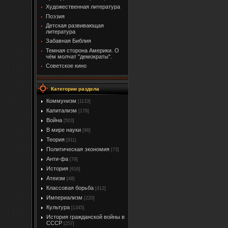
Художественная литература
Поэзия
Детская развивающая
литература
Забавная Библия
Темная сторона Америки. О
чём молчат "демократы".
Советское кино
Категории раздела
Коммунизм
[1133]
Капитализм
[179]
Война
[503]
В мире науки
[96]
Теория
[911]
Политическая экономия
[73]
Анти-фа
[79]
История
[616]
Атеизм
[48]
Классовая борьба
[412]
Империализм
[220]
Культура
[1345]
История гражданской войны в
СССР
[257]