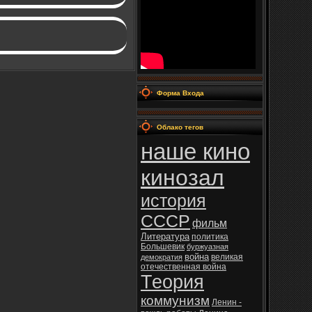
Форма Входа
Облако тегов
наше кино
кинозал
история
СССР
фильм
Литература
политика
Большевик
буржуазная
война
великая
демократия
отечественная война
Теория
коммунизм
Ленин -