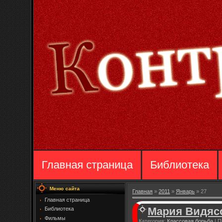
Главная страница
Библиотека
Меню сайта
Главная
»
2011
»
Январь
»
27
Главная страница
Мария Видясо
Библиотека
Фильмы
Категория:
Классовая борьба
|
П