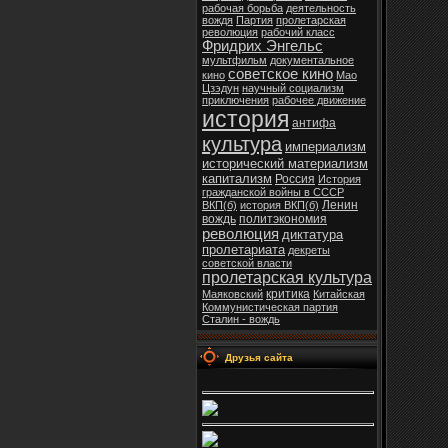
рабочая борьба
деятельность
вождя
Партия
пролетарская
революция
рабочий класс
Фридрих Энгельс
мультфильм
документальное
советское кино
кино
Мао
Цзэдун
научный социализм
приключения
рабочее движение
история
антифа
культура
империализм
исторический материализм
капитализм
Россия
История
гражданской войны в СССР
Ленин
ВКП(б)
история ВКП(б)
вождь
политэкономия
революция
диктатура
пролетариата
декреты
советской власти
пролетарская культура
критика
Маяковский
Китайская
Коммунистическая партия
Сталин - вождь
Друзья сайта