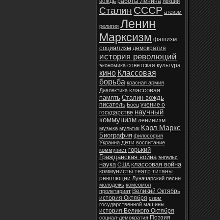
вождь
работы Ленина
лекции
СССР
Сталин
атеизм
Ленин
религия
Марксизм
фашизм
социализм
демократия
история революций
советская культура
экономика
кино
Классовая
борьба
красная армия
классовая
Диалектика
память
Сталин вождь
писатель
учение о
Боец
научный
государстве
коммунизм
ленинизм
Карл Маркс
музыка
мультик
Биография
философия
дети
Украина
воспитание
горький
коммунист
Гражданская война
энгельс
наука
классовая война
США
коммунисты
театр
титаны
революции
Луначарский
песни
молодежь
комсомол
Великий Октябрь
пролетариат
история Октября
слом
государственной машины
история Великого Октября
Поэзия
социал-демократия