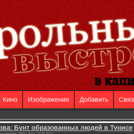
Кино
Изображения
Добавить
Связ
ва: Бунт образованных людей в Тунисе
росмотров:
1564
|
Дата:
27.01.2011
|