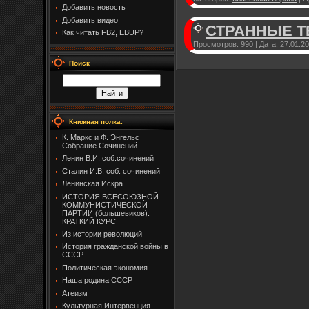
Добавить новость
Добавить видео
СТРАННЫЕ 
Как читать FB2, EBUP?
Просмотров:
990
|
Дата:
27.01.2
Поиск
Книжная полка.
К. Маркс и Ф. Энгельс
Собрание Сочинений
Ленин В.И. соб.сочинений
Сталин И.В. соб. сочинений
Ленинская Искра
ИСТОРИЯ ВСЕСОЮЗНОЙ
КОММУНИСТИЧЕСКОЙ
ПАРТИИ (большевиков).
КРАТКИЙ КУРС
Из истории революций
История гражданской войны в
СССР
Политическая экономия
Наша родина СССР
Атеизм
Культурная Интервенция