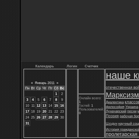
Календарь
Логин
Счетчик
наше к
«
Январь 2011
»
отечественная во
Пн
Вт
Ср
Чт
Пт
Сб
Вс
Марксизм
1
2
Онлайн всего:
3
4
5
6
7
8
9
классо
1
Диалектика
Гостей:
1
10
11
12
13
14
15
16
философия
Украина
Пользователей:
Луначарский
песни
17
18
19
20
21
22
23
0
Поэзия
рабочая бо
24
25
26
27
28
29
30
31
Цзэдун
научный соц
История гражданско
пролетарская 