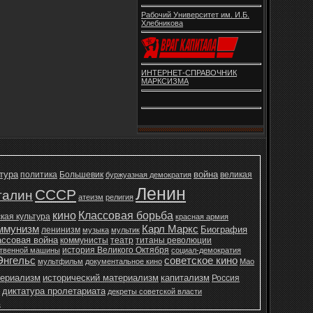
Рабочий Университет им. И.Б.
Хлебникова
ИНТЕРНЕТ-СПРАВОЧНИК
МАРКСИЗМА
тура
война
политика
Большевик
великая
буржуазная демократия
Ленин
СССР
талин
атеизм
религия
кино
Классовая борьба
кая культура
красная армия
ммунизм
Карл Маркс
Биография
ленинизм
музыка
мультик
ассовая война
коммунисты
театр
титаны революции
история Великого Октября
ственной машины
социал-демократия
Энгельс
советское кино
мультфильм
документальное кино
Мао
ериализм
исторический материализм
капитализм
Россия
диктатура пролетариата
декреты советской власти
ь