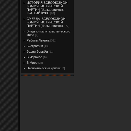
ИСТОРИЯ ВСЕСОЮЗНОЙ
КОММУНИСТИЧЕСКОЙ
ПАРТИИ (большевиков).
КРАТКИЙ КУРС
[83]
СЪЕЗДЫ ВСЕСОЮЗНОЙ
КОММУНИСТИЧЕСКОЙ
ПАРТИИ (большевиков).
[72]
Владыки капиталистического
мира
[0]
Работы Ленина
[521]
Биографии
[13]
Будни Борьбы
[51]
В Израиле
[16]
В Мире
[26]
Экономический кризис
[6]