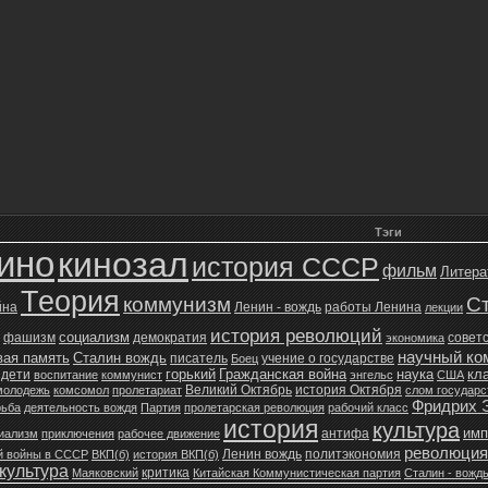
Тэги
ино
кинозал
история СССР
фильм
Литера
Теория
коммунизм
С
йна
Ленин - вождь
работы Ленина
лекции
история революций
социализм
фашизм
демократия
советс
экономика
научный ко
вая память
Сталин вождь
писатель
учение о государстве
Боец
горький
Гражданская война
наука
кл
дети
воспитание
коммунист
энгельс
США
Великий Октябрь
история Октября
молодежь
комсомол
пролетариат
слом государ
Фридрих 
рьба
деятельность вождя
Партия
пролетарская революция
рабочий класс
история
культура
имп
антифа
иализм
приключения
рабочее движение
революция
Ленин вождь
политэкономия
й войны в СССР
ВКП(б)
история ВКП(б)
культура
критика
Маяковский
Китайская Коммунистическая партия
Сталин - вожд