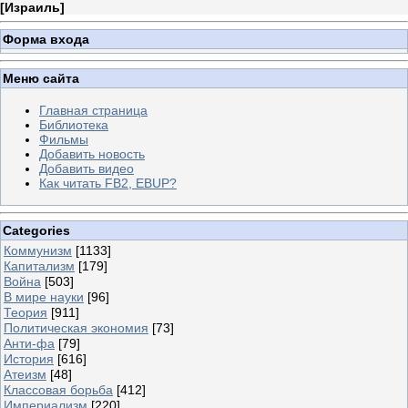
[
Израиль
]
Форма входа
Меню сайта
Главная страница
Библиотека
Фильмы
Добавить новость
Добавить видео
Как читать FB2, EBUP?
Categories
Коммунизм
[1133]
Капитализм
[179]
Война
[503]
В мире науки
[96]
Теория
[911]
Политическая экономия
[73]
Анти-фа
[79]
История
[616]
Атеизм
[48]
Классовая борьба
[412]
Империализм
[220]