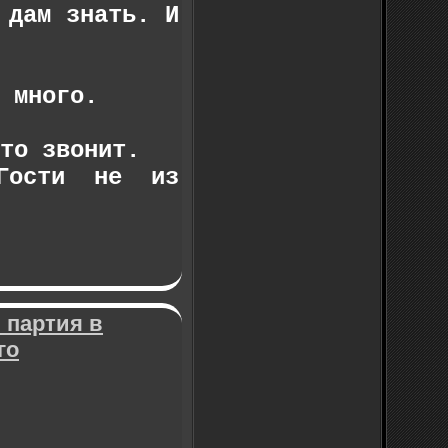
 дам знать. И
 много.
то звонит.
Гости не из
 партия в
го