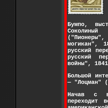
Бумпо, выс
Соколиный
("Пионеры",
могикан", 1
русский пер
русский пе
войны", 1841
Большой инт
— "Лоцман" (
Начав с в
переходит 
американско