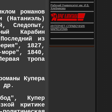
Рабочий Университет им. И.Б.
Хлебникова
иклом романов
и (Натаниэль)
й, Следопыт,
ИНТЕРНЕТ-СПРАВОЧНИК
МАРКСИЗМА
ный Карабин
Последний из
ерия", 1827,
-море", 1840,
Первая тропа
 романы
К
у
пера
 др.
вобод",
К
у
пер
зкой критике
политическая