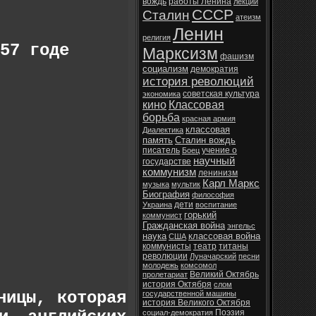
вождь
работы Ленина
лекции
СССР
Сталин
атеизм
Ленин
религия
57 годе
Марксизм
фашизм
социализм
демократия
история революций
советская культура
экономика
кино
Классовая
борьба
красная армия
классовая
Диалектика
память
Сталин вождь
писатель
учение о
Боец
научный
государстве
коммунизм
ленинизм
Карл Маркс
музыка
мультик
Биография
философия
дети
Украина
воспитание
горький
коммунист
Гражданская война
энгельс
наука
классовая война
США
коммунисты
театр
титаны
революции
Луначарский
песни
молодежь
комсомол
Великий Октябрь
пролетариат
история Октября
слом
ницы, которая
государственной машины
история Великого Октября
Поэзия
социал-демократия