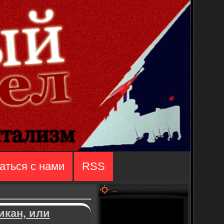
аться с нами
RSS
...
икан, или