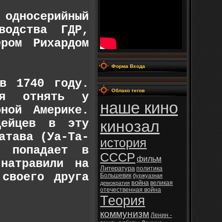
 односерийный
водства ГДР,
ром Рихардом
Форма Входа
 в 1740 году.
Облако тегов
ся отнять у
наше кино
ной Америке.
дейцев в эту
кинозал
атава (Уа-Та-
история
, попадает в
СССР
фильм
натравили на
Литература
политика
 своего друга
Большевик
буржуазная
война
великая
демократия
отечественная война
Теория
коммунизм
Ленин -