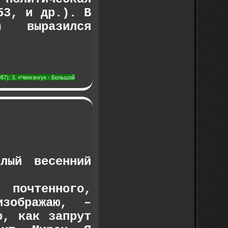
53, и др.). В
) выразился
87); 3. «Чингачгук - Большой
лый весенний
 почтенного,
изображаю, –
о, как запрут