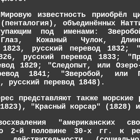
Мировую известность приобрёл ц
(пенталогия), объединённых Натт
тупающим под именами: Зверобо
 Глаз, Кожаный Чулок, Длин
 1823, русский перевод 1832; "
826, русский перевод 1833; "Пр
евод 1829; "Следопыт, или Озеро
ревод 1841; "Зверобой, или 
, русский перевод 1848).
ерес представляют также морские
1823), "Красный корсар" (1828) и
осхваления "американских с
во 2-й половине 30-х гг. к ре
й действительности (социально-