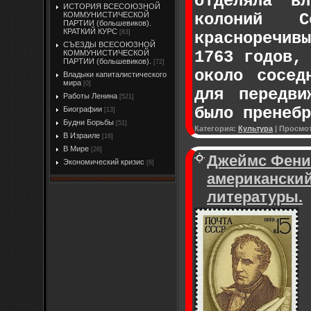
отделяла в
ИСТОРИЯ ВСЕСОЮЗНОЙ
колоний С
КОММУНИСТИЧЕСКОЙ
ПАРТИИ (большевиков).
КРАТКИЙ КУРС
[83]
красноречив
СЪЕЗДЫ ВСЕСОЮЗНОЙ
1763 годов,
КОММУНИСТИЧЕСКОЙ
ПАРТИИ (большевиков).
[72]
около сосед
Владыки капиталистического
мира
[0]
для передви
Работы Ленина
[521]
было пренеб
Биографии
[13]
Будни Борьбы
[51]
Категория:
Культура
|
Просмо
В Израиле
[16]
В Мире
[26]
Джеймс Феним
Экономический кризис
[6]
американский
литературы.