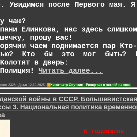
ё. Увидимся после Первого мая. Я
у чаю?
пани Елинкова, нас здесь слишком
шечку, прошу вас!
орячим чаем поднимается пар Кто‑
очью? Кто бы это мог быть? 
Колотят в дверь:
 Полиция!
Читать далее...
ров:
2328
|
Дата:
12.10.2025
|
Кинотеатр Спутник - Репортаж с петлёй на шее.
данской войны в СССР. Большевистская
ссы 3. Национальная политика временно
ва
К годовщине