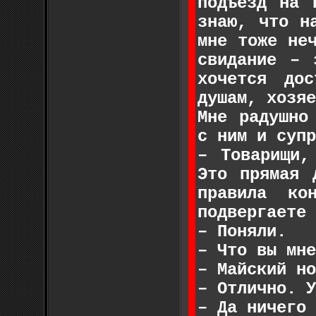
подъезд на 
знаю, что н
мне тоже не
свидание – 
хочется дос
душам, хозяе
Мне радушно
с ним и супр
– Товарищи,
Это прямая 
правила ко
подвергаете 
– Поняли.
– Что вы мне
– Майский но
– Отлично. У
– Да ничего 