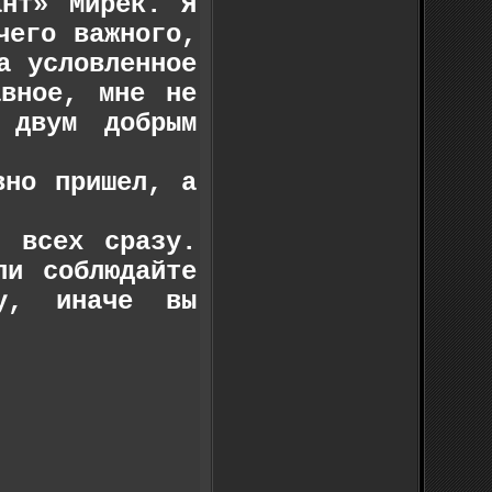
ант» Мирек. Я
чего важного,
а условленное
авное, мне не
 двум добрым
вно пришел, а
 всех сразу.
ли соблюдайте
ту, иначе вы