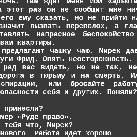
ночь. Там ждет меня мой «адъют
а этот раз он не сообщит мне ни
чего ему сказать, но не прийти н
значит вызвать переполох, а гл
тавлять напрасное беспокойство
вам квартиры.
 предлагают чашку чаю. Мирек да
уги Фрид. Опять неосторожность.
 рад вас видеть, но не так, не
дорога в тюрьму и на смерть. И
нспирации, или бросайте рабо
опасности себя и других. Поняли?
 принесли?
мер «Руде право».
 тебя что, Мирек?
нового. Работа идет хорошо…