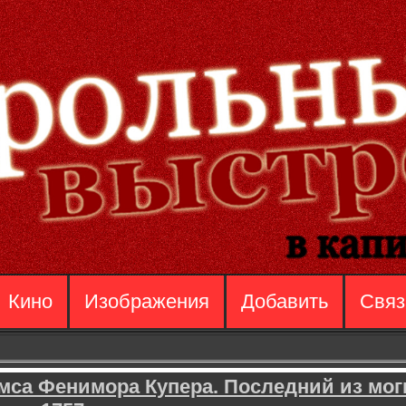
Кино
Изображения
Добавить
Связ
са Фенимора Купера. Последний из мог