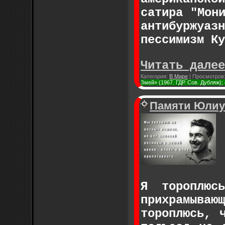
сатира "Мон
антибуржу
пессимизм
К
у
Читать далее
Категория:
В Мире
|
Просмотров
Змей» (1967. ГДР. Сов. Дубляж);
Памяти Юлиу
Я тороплюс
прихрамыва
тороплюсь, 