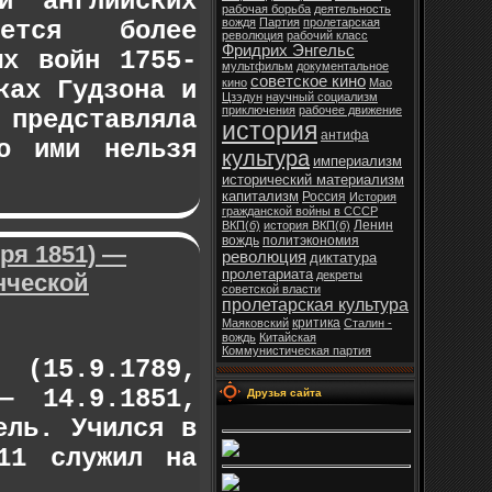
и английских
рабочая борьба
деятельность
вождя
Партия
пролетарская
ется более
революция
рабочий класс
Фридрих Энгельс
ых войн 1755-
мультфильм
документальное
советское кино
ках Гудзона и
кино
Мао
Цзэдун
научный социализм
приключения
рабочее движение
 представляла
история
антифа
о ими нельзя
культура
империализм
исторический материализм
капитализм
Россия
История
гражданской войны в СССР
Ленин
ВКП(б)
история ВКП(б)
вождь
политэкономия
ря 1851) —
революция
диктатура
пролетариата
декреты
нческой
советской власти
пролетарская культура
критика
Маяковский
Сталин -
вождь
Китайская
Коммунистическая партия
 (15.9.1789,
— 14.9.1851,
Друзья сайта
ель. Учился в
—11 служил на