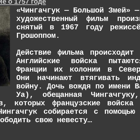
е о 1757 годе
«Чингачгук — Большой Змей» —
художественный фильм произ
снятый в 1967 году режиссё
Грошоппом.
Действие фильма происходит
Английские войска пытают
Франции их колонии в Север
Они начинают втягивать ин
войну. Дочь вождя по имени В
Уа), обещанная Чингачгуку
в, которых французские войска 
Чингачгук собирается с помощью
ободить свою невесту…