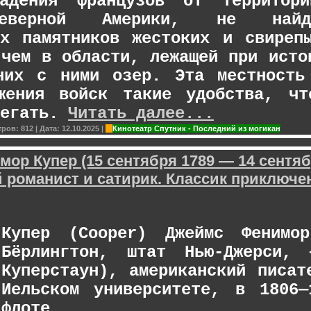
ладения французов от территори
еверной Америки, не найд
ых памятников жестоких и свиреп
 чем в области, лежащей при исто
них с ними озер. Эта местность
жения войск такие удобства, чт
регать.
Читать далее...
тров:
812
|
Дата:
12.10.2025
|
Кинотеатр Спутник - Последний из могикан
ор Купер (15 сентября 1789 — 14 сентяб
 романист и сатирик. Классик приключе
К
у
пер (Cooper) Джеймс Фенимор
Бёрлингтон, штат Нью-Джерси, 
Куперстаун), американский писат
Иельском университете, в 1806
флоте.