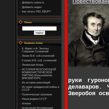
Повествовани
Добавить новость
Добавить видео
Как читать FB2, EBUP?
Поиск
Книжная полка.
К. Маркс и Ф. Энгельс
Собрание Сочинений
Ленин В.И. соб.сочинений
Сталин И.В. соб. сочинений
Ленинская Искра
ИСТОРИЯ ВСЕСОЮЗНОЙ
КОММУНИСТИЧЕСКОЙ
ПАРТИИ (большевиков).
КРАТКИЙ КУРС
руки гуроно
Из истории революций
делаваров. 
История гражданской войны в
СССР
Зверобоя осв
Политическая экономия
Наша родина СССР
Атеизм
Культурная Интервенция