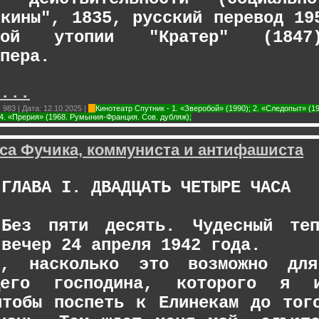
икины", 1835, русский перевод 19
азной утопии "Кратер" (1847
пера
.
...
:
983
|
Дата:
12.10.2025
|
Кинотеатр Спутник - 1. «Зверобой» (1990); 2. «Следопыт» (19
 4. «Прерия» (1968. Румыния-Франция. Сов. дубляж);
са Фучика, коммуниста и антифашиста
ГЛАВА I. ДВАДЦАТЬ ЧЕТЫРЕ ЧАСА
Без пяти десять. Чудесный теп
вечер 24 апреля 1942 года.
ь, насколько это возможно для
ющего господина, которого я 
чтобы поспеть к Елинекам до тог