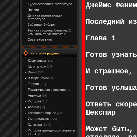
Джеймс Феним
Художественная литература
Поэзия
Детская развивающая
литература
Последний из
Забавная Библия
Темная сторона Америки. О
чём молчат "демократы".
Глава 1
Советское кино
Готов узнать
Категории раздела
Коммунизм
[1133]
Капитализм
[179]
И страшное, 
Война
[503]
В мире науки
[96]
Теория
[911]
Готов услыша
Политическая экономия
[73]
Анти-фа
[79]
История
[616]
Ответь скоре
Атеизм
[48]
Шекспир
Классовая борьба
[412]
Империализм
[220]
Культура
[1345]
Может быть,
История гражданской войны в
СССР
[257]