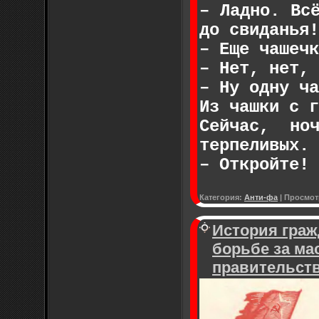
– Ладно. Вс
до свиданья!
– Еще чашечк
– Нет, нет, 
– Ну одну ча
Из чашки с г
Сейчас, н
терпеливых. 
– Откройте!
Категория:
Анти-фа
|
Просмот
История граж
борьбе за ма
правительст