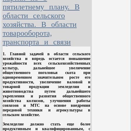
серьезностью.
систематического повышения реальной
Одновременно и организовать
пятилетнему плану. В
заработной платы рабочих и служащих и
революцию, и отражать
повышения доходов крестьян. Повысить
области сельского
контрреволюционные лавины на
реальную заработную плату рабочих и
служащих, с учетом снижения розничных цен,
всех границах, со всех сторон света,
хозяйства. В области
не менее чем на 35 процентов.
и переделывать бывшую
товарооборота,
российскую империю,
Определить рост государственных
невежественную земледельческую
ассигнований на социальное страхование
транспорта и связи
рабочих и служащих в течение пятилетия,
страну (80% крестьян, 70%
примерно, на 30 процентов по сравнению с
неграмотных), разоренную,
1950 годом.
1. Главной задачей в области сельского
измученную, окровавленную
хозяйства и впредь остается повышение
На основе увеличения производительности
урожайности всех сельскохозяйственных
бывшую империю - в великое
труда колхозников, роста колхозного
культур, дальнейшее увеличение
государство с социалистическим
производства, увеличения продукции
общественного поголовья скота при
строем (единственным в своем роде,
земледелия и животноводства повысить
одновременном значительном росте его
денежные и натуральные доходы колхозников
продуктивности, увеличение валовой и
отличным от всех) и передовой
(в денежном выражении) не менее чем на 40
товарной продукции земледелия и
экономикой (не менее и даже более
процентов.
животноводства путем дальнейшего
мощной, чем в других странах).
укрепления и развития общественного
3. Для дальнейшего улучшения жилищных
хозяйства колхозов, улучшения работы
условий рабочих и служащих всемерно
совхозов и МТС на основе внедрения
расширять жилищное строительство.
передовой техники и агрокультуры в
Предусмотреть в пятилетнем плане широкую
сельском хозяйстве.
программу государственною жилищного
строительства, увеличив капитальные
Земледелие должно стать еще более
вложения на эти цели, примерно, в 2 раза по
продуктивным и квалифицированным, с