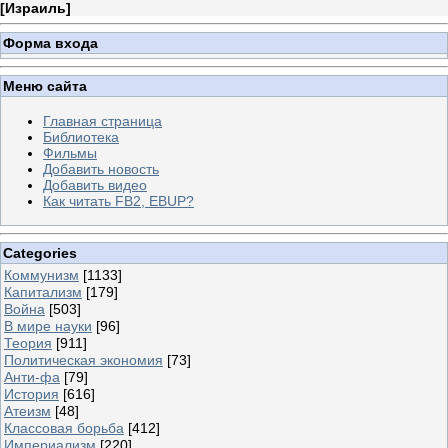
[
Израиль
]
Форма входа
Меню сайта
Главная страница
Библиотека
Фильмы
Добавить новость
Добавить видео
Как читать FB2, EBUP?
Categories
Коммунизм
[1133]
Капитализм
[179]
Война
[503]
В мире науки
[96]
Теория
[911]
Политическая экономия
[73]
Анти-фа
[79]
История
[616]
Атеизм
[48]
Классовая борьба
[412]
Империализм
[220]