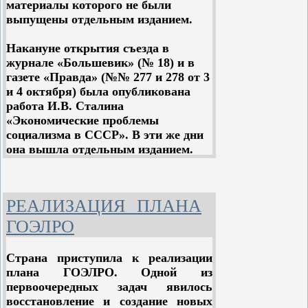
материалы которого не были
процентов и производства предметов
потребления (группы «Б») 11 процентов.
выпущены отдельным изданием.
2. Предусмотреть рост производства
Накануне открытия съезда в
важнейших видов промышленной продукции
в 1955 году по сравнению с 1950 годом,
журнале «Большевик» (№ 18) и в
примерно, в следующих размерах:
газете «Правда» (№№ 277 и 278 от 3
Чугун – на 76%
и 4 октября) была опубликована
работа И.В. Сталина
«Экономические проблемы
социализма в СССР». В эти же дни
она вышла отдельным изданием.
Эта работа во многом определила
выступления участников съезда и
принятые съездом решения.
РЕАЛИЗАЦИЯ ПЛАНА
XIX СЪЕЗД ПАРТИИ
ГОЭЛРО
Целая историческая эпоха пролегла
Страна приступила к реализации
между XVIII и XIX съездами
плана ГОЭЛРО. Одной из
партии. История не знает периода
первоочередных задач явилось
более насыщенного событиями
восстановление и создание новых