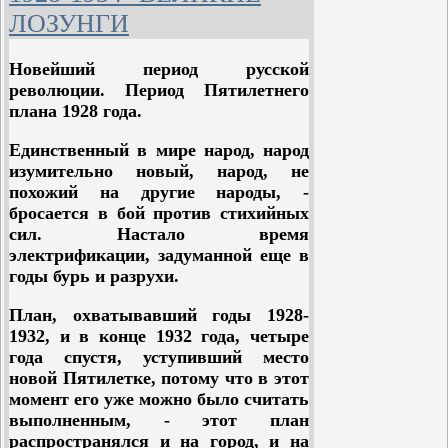
профессионально) в международную
ЛОЗУНГИ
армию, и все, ему сочувствующие;
по другую - официальная
Новейший период русской
наследница французской
революции. Период Пятилетнего
революции, правящая буржуазия:
плана 1928 года.
ее государственная машина, ее
адвокаты и защитники всех мастей,
Единственный в мире народ, народ
а также обыватели всех категорий.
изумительно новый, народ, не
похожий на другие народы, -
Казалось, что существуют и
бросается в бой против стихийных
промежуточные позиции. На деле их
сил. Настало время
не было. Все политические партии,
электрификации, задуманной еще в
расположенные между двумя
годы бурь и разрухи.
основными лагерями, разыгрывали
лишь пустые, поверхностные
План, охватывавший годы 1928-
комедии. Отсюда с очевидностью
1932, и в конце 1932 года, четыре
вытекает: третьего мира нет.
года спустя, уступивший место
Третьего пути нет Промежуточных
новой Пятилетке, потому что в этот
решений нет. Что нереволюционно,
момент его уже можно было считать
то реакционно, и даже реформисты
выполненным, - этот план
постепенно вовлекаются в блок
распространялся и на город, и на