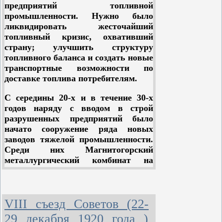
всемирного значения, чем этот:
предприятий топливной
промышленности. Нужно было
ликвидировать жесточайший
в последние предвоенные годы
топливный кризис, охвативший
продолжились развитие народного
хозяйства и рост оборонного
страну; улучшить структуру
потенциала нашей страны;
топливного баланса и создать новые
была одержана всемирно-
транспортные возможности по
историческая Победа в Великой
Отечественной войне;
доставке топлива потребителям.
в предвоенные годы и по итогам
Второй мировой войны расширилась
С середины 20-х и в течение 30-х
территория СССР, что привело к
годов наряду с вводом в строй
появлению новых областных и
республиканских партийных
разрушенных предприятий было
организаций;
начато сооружение ряда новых
в послевоенные годы было не только
заводов тяжелой промышленности.
восстановлено разрушенное войной, но
был значительно превышен довоенный
Среди них Магнитогорский
уровень развития народного хозяйства;
металлургический комбинат на
в Советском Союзе было создано
Урале, Кузнецкий – в Сибири,
атомное оружие;
Керченский и Криворожский – на
на международной арене появилась
мировая система социализма;
Украине; тракторные заводы в
во многих странах мира
Волгограде, Харькове, Челябинске,
VIII съезд Советов (22-
коммунистические и рабочие партии
сельскохозяйственного
получили легальный статус;
29 декабря 1920 года )
начался распад колониальной