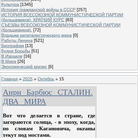
Культура
[1345]
История гражданской войны в СССР
[257]
ИСТОРИЯ ВСЕСОЮЗНОЙ КОММУНИСТИЧЕСКОЙ ПАРТИИ
(большевиков). КРАТКИЙ КУРС
[83]
СЪЕЗДЫ ВСЕСОЮЗНОЙ КОММУНИСТИЧЕСКОЙ ПАРТИИ
(большевиков).
[72]
Владыки капиталистического мира
[0]
Работы Ленина
[521]
Биографии
[13]
Будни Борьбы
[51]
В Израиле
[16]
В Мире
[26]
Экономический кризис
[6]
Главная
»
2025
»
Октябрь
»
15
Анри Барбюс СТАЛИН.
ДВА МИРА
Вот что делается в стране, где
загораются солнца, - в эпоху, когда,
по словам Кагановича, океаны
текут под мостами.