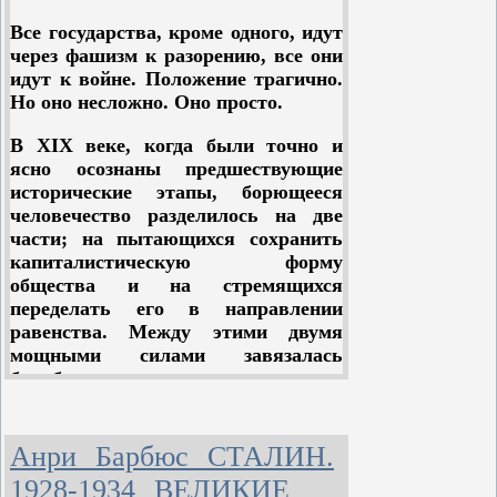
Все государства, кроме одного, идут
через фашизм к разорению, все они
идут к войне. Положение трагично.
Но оно несложно. Оно просто.
В XIX веке, когда были точно и
ясно осознаны предшествующие
исторические этапы, борющееся
человечество разделилось на две
части; на пытающихся сохранить
капиталистическую форму
общества и на стремящихся
переделать его в направлении
равенства. Между этими двумя
мощными силами завязалась
борьба, постепенно
распространяющаяся на весь мир.
Конкретно: по одну сторону -
Анри Барбюс СТАЛИН.
рабочий класс, частично
1928-1934 ВЕЛИКИЕ
организованный (политически и