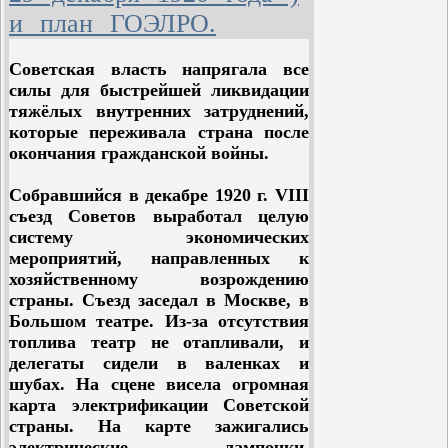
машиностроения в Ростове;
системы;
и план ГОЭЛРО.
автозаводы в Москве и Нижнем
наша страна приобрела
Новгороде, заводы химической
безоговорочный международный
авторитет;
промышленности; Луганский
Советская власть напрягала все
Советский Союз стал постоянным
паровозостроительный,
силы для быстрейшей ликвидации
членом Совета Безопасности ООН.
шарикоподшипниковый и
тяжёлых внутренних затруднений,
трансформаторный заводы в
которые переживала страна после
Москве; Уральский и Ново-
окончания гражданской войны.
Краматорский
машиностроительный заводы и ряд
Собравшийся в декабре 1920 г. VIII
других крупных энергоемких
съезд Советов выработал целую
промышленных объектов.
систему экономических
мероприятий, направленных к
хозяйственному возрождению
страны. Съезд заседал в Москве, в
Большом театре. Из-за отсутствия
топлива театр не отапливали, и
делегаты сидели в валенках и
шубах. На сцене висела огромная
карта электрификации Советской
страны. На карте зажигались
электрические лампочки,