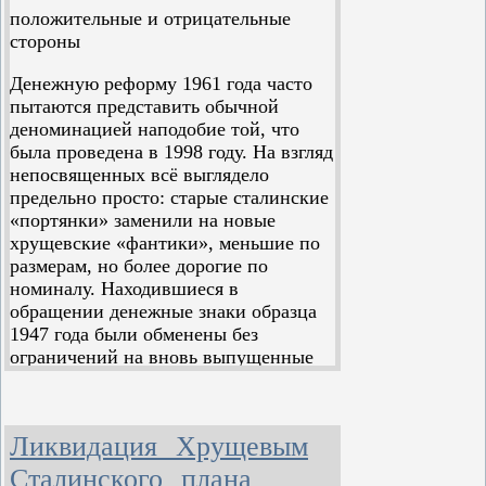
положительные и отрицательные
стороны
Денежную реформу 1961 года часто
пытаются представить обычной
деноминацией наподобие той, что
была проведена в 1998 году. На взгляд
непосвященных всё выглядело
предельно просто: старые сталинские
«портянки» заменили на новые
хрущевские «фантики», меньшие по
размерам, но более дорогие по
номиналу. Находившиеся в
обращении денежные знаки образца
1947 года были обменены без
ограничений на вновь выпущенные
по соотношению 10:1 и в том же
соотношении были изменены цены
всех товаров, тарифные ставки
Ликвидация Хрущевым
заработной платы, пенсии, стипендии
и пособия, платёжные обязательства и
Сталинского плана