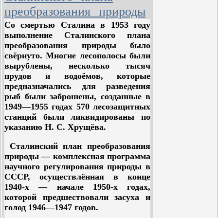
договоры. Делалось это якобы лишь
преобразования природы
«…в целях облегчения денежного
обращения и придания большей
Со смертью Сталина в 1953 году
полноценности деньгам».
выполнение
Сталинского плана
преобразования природы
было
свёрнуто
.
Многие лесополосы были
вырублены, несколько тысяч
Однако тогда, в шестьдесят первом,
прудов и водоёмов, которые
мало кто обратил внимание на одну
предназначались для разведения
странность: до проведения реформы
рыб были заброшены, cозданные в
доллар стоил четыре рубля, а после ее
1949—1955 годах 570 лесозащитных
проведения курс был назначен в 90
станций были ликвидированы по
копеек. Многие наивно радовались,
указанию Н. С. Хрущёва.
что рубль стал дороже доллара, но
ведь если менять старые деньги на
Сталинский план преобразования
новые один к десяти, то доллар
природы — комплексная программа
должен был стоить не 90, а лишь 40
научного регулирования природы в
копеек. То же самое произошло и с
СССР, осуществлённая в конце
золотым содержанием:
1940-х — начале 1950-х годах,
которой предшествовали засуха и
голод 1946—1947 годов.