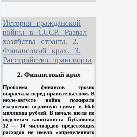
значительно меньше 100 процентов
силы на земельном фронте. 8 июля
надбавки, сделанной
1917 года Корнилов издал
правительством. Но и 7 процентов
обязательное постановление «О
История гражданской
пробивали брешь в твердых ценах,
порядке сбора урожая». Он писал:
которую можно было расширить до
войны в СССР. Развал
желаемых размеров. Голосуя за 7
«Весь урожай... должен
хозяйства страны. 2.
процентов, представители
быть собран полностью и
демократии своими руками помогли
в короткий срок. Поэтому
Финансовый крах. 3.
правительству сломать твердые
воспрещается...
Расстройство транспорта
цены.
насильственно
захватывать посевы или
2. Финансовый крах
собранный хлеб... мешать
теми или иными
способами сбору
Проблема финансов грозно
хлебов...»{493}
вырастала перед правительством. В
июле-августе война пожирала
Крестьян, не подчиняющихся этому
ежедневно огромную сумму в 66,6
постановлению, Корнилов обещал
миллиона рублей. В начале июля по
отдать в «исправительные
подсчетам капиталиста Бубликова
арестантские отделения до трех
12 — 14 миллиардов предстоящих
лет»{494}. Постановление
расходов не имели «определенного