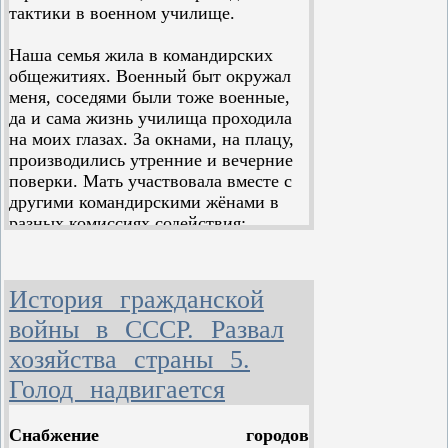
Хрущева от «сталинистских
тактики в военном училище.
нападок». Результат у него
оказался, скорее, противоположный
Наша семья жила в командирских
– он продемонстрировал всю
общежитиях. Военный быт окружал
теоретическую слабость идейных
меня, соседями были тоже военные,
наследников позднесоветского
да и сама жизнь училища проходила
ревизионизма.
на моих глазах. За окнами, на плацу,
производились утренние и вечерние
Разбирать написанное им о
поверки. Мать участвовала вместе с
репрессиях и жилищном
другими командирскими жёнами в
строительстве (а заодно о
разных комиссиях содействия;
«раскрепощении крестьян») тут не
приходившие к родителям гости чаще
место – важны принципиальные
всего вели разговоры о службе, об
вопросы: о товарно-денежных
армии. Два раза в месяц я, вместе с
История гражданской
отношениях и о диктатуре
другими ребятами, ходил на
пролетариата.
войны в СССР. Развал
продсклад получать командирское
довольствие.
хозяйства страны 5.
Голод надвигается
Вечерами отчим сидел и готовил
схемы к предстоящим занятиям.
Иногда я помогал ему. Дисциплина в
Снабжение городов