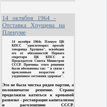
План был принят по инициативе И.
В. Сталина и введен в действие
постановлением Совета Министров
14 октября 1964 -
СССР и ЦК ВКП(б) от 20 октября
Отставка Хрущева на
1948 года «О плане полезащитных
лесонасаждений, внедрения
Пленуме
травопольных севооборотов,
строительства прудов и водоемов
14 октября 1964г. Пленум ЦК
для обеспечения высоких
КПСС "удовлетворил просьбу
устойчивых урожаев в степных и
товарища Хрущева", освободив
его от обязанностей Первого
лесостепных районах Европейской
секретаря ЦК КПСС и
части СССР». В печати указанный
Председателя Совета Министров
документ назвали «Сталинским
СССР. Причины этого решения
были обозначены так: " в связи с
планом преобразования природы».
преклонным возрастом и
План не имел прецедентов в
ухудшением состояния здоровья".
мировом опыте по масштабам. В
Это не была чистка рядов партии, а
соответствии с этим планом
половинчатое решение. Страна
предстояло посадить лесные
продолжила катиться к кровавой
полосы, чтобы преградить дорогу
развязке - реставрации капитализма
суховеям и изменить климат на
и расчленению СССР
.
площади 120 миллионов гектаров,