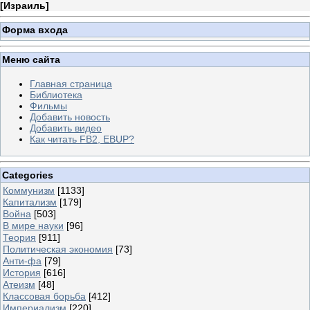
[
Израиль
]
Форма входа
Меню сайта
Главная страница
Библиотека
Фильмы
Добавить новость
Добавить видео
Как читать FB2, EBUP?
Categories
Коммунизм
[1133]
Капитализм
[179]
Война
[503]
В мире науки
[96]
Теория
[911]
Политическая экономия
[73]
Анти-фа
[79]
История
[616]
Атеизм
[48]
Классовая борьба
[412]
Империализм
[220]