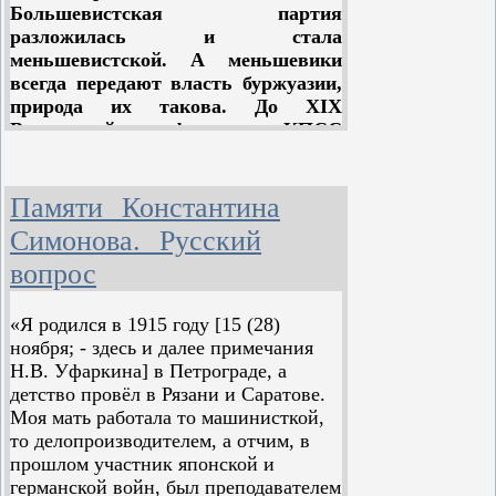
Большевистская партия
равной территориям Англии,
разложилась и стала
Франции, Италии, Бельгии и
меньшевистской. А меньшевики
Нидерландов вместе взятых.
всегда передают власть буржуазии,
Центральное место в плане
природа их такова.
До XIX
занимало полезащитное
Всесоюзной конференции КПСС
лесоразведение и орошение. Проект,
оставалось 24 года
рассчитанный на период 1949—1965
гг., предусматривал создание 8
Несостоятельность
крупных лесных государственных
Памяти Константина
полос в степных и лесостепных
апологии ревизионизма
Симонова. Русский
районах общей протяженностью
(ответ на "Апологию
вопрос
свыше 5300 километров.
Хрущева" А.А.
«Я родился в 1915 году [15 (28)
Пригарина)
ноября; - здесь и далее примечания
Олег Сулейманов
Н.В. Уфаркина] в Петрограде, а
детство провёл в Рязани и Саратове.
Моя мать работала то машинисткой,
В статье «Апология Хрущева»
то делопроизводителем, а отчим, в
руководитель РКП-КПСС тов.
прошлом участник японской и
Пригарин старался защитить
германской войн, был преподавателем