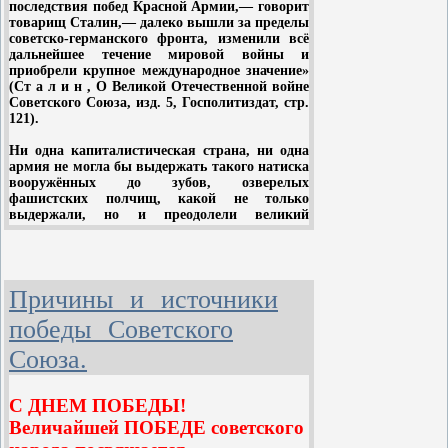
командного состава «Выстрел», после
последствия побед Красной Армии,— говорит
товарищ Сталин,— далеко вышли за пределы
увольнения по состоянию здоровья из
советско-германского фронта, изменили всё
военных органов, руководил рядом
дальнейшее течение мировой войны и
приобрели крупное международное значение»
военных кооперативов. С 1935-го –
(Ст а л и н , О Великой Отечественной войне
Советского Союза, изд. 5, Госполитиздат, стр.
начальник городского дорожного
121).
отдела, а с 1939 г. — председатель
Ни одна капиталистическая страна, ни одна
Путивльского горисполкома Сумской
армия не могла бы выдержать такого натиска
вооружённых до зубов, озверелых
области.
фашистских полчищ, какой не только
выдержали, но и преодолели великий
Советский Союз и его героическая Советская
В апреле 1943 года Ковпаку
Армия. В этом сказалась несокрушимая мощь
присвоено воинское звание «генерал-
страны социализма, рождённой Великой
Октябрьской социалистической революцией и
майор». С 1944 года С. А. Ковпак –
Причины и источники
выросшей в годы сталинских пятилеток.
член Верховного Суда Украинской
победы Советского
Победа советского народа над сильнейшим
ССР, с 1947 года – заместитель
империалистическим хищником наглядно
Союза.
показала всему миру огромные преимущества
Председателя Президиума, а с 1967
социалистической системы перед
капиталистической, явилась одним из
года – член Президиума Верховного
С ДНЕМ ПОБЕДЫ
!
важнейших итогов борьбы двух систем, на
Совета Украинской ССР. Депутат
которые раскололся мир в результате первой
Величайшей ПОБЕДЕ советского
в мире победоносной пролетарской