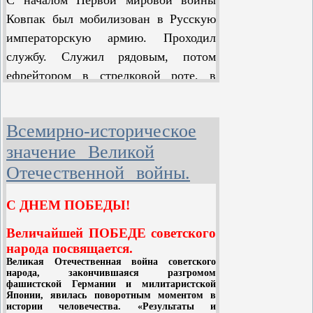
С началом Первой мировой войны
уступить своим конкурентам в лице
Ковпак был мобилизован в Русскую
Германии и Японии господство над
императорскую армию. Проходил
капиталистическим миром.
службу. Служил рядовым, потом
ефрейтором в стрелковой роте, в
полковых командах связи и разведки.
За личную храбрость награжден двумя
Всемирно-историческое
Георгиевскими крестами.
значение Великой
В 1918–1920 гг. находился в рядах
Отечественной войны.
красных партизан, служил в частях
Красной армии на Восточном и
С ДНЕМ ПОБЕДЫ
!
Южном фронтах. В послевоенные
Величайшей ПОБЕДЕ советского
годы работал уездным и окружным
народа посвящается.
военным комиссаром на Украине,
Великая Отечественная война советского
народа, закончившаяся разгромом
учился на курсах
фашистской Германии и милитаристской
усовершенствования старшего
Японии, явилась поворотным моментом в
истории человечества. «Результаты и