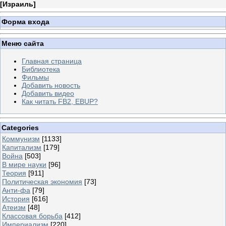
[
Израиль
]
Форма входа
Меню сайта
Главная страница
Библиотека
Фильмы
Добавить новость
Добавить видео
Как читать FB2, EBUP?
Categories
Коммунизм
[1133]
Капитализм
[179]
Война
[503]
В мире науки
[96]
Теория
[911]
Политическая экономия
[73]
Анти-фа
[79]
История
[616]
Атеизм
[48]
Классовая борьба
[412]
Империализм
[220]