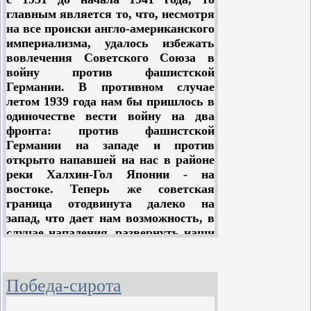
количество орудий, машин,
всеобщую коалицию против СССР,
главным является то, что, несмотря
боеприпасов. Одними зимними
вовлечь Великобританию и США в
на все происки англо-американского
условиями войны никак нельзя
эту коалицию, предварительно
империализма, удалось избежать
объяснить этот факт.
запугав правящие круги этих стран
вовлечения Советского Союза в
призраком революции, и полностью
войну против фашистской
изолировать таким образом нашу
Германии. В противном случае
страну от других держав. Немцы
летом 1939 года нам бы пришлось в
знали, что их политика игры в
одиночестве вести войну на два
противоречия между классами
фронта: против фашистской
отдельных государств и между
Германии на западе и против
этими государствами и Советской
открыто напавшей на нас в районе
страной уже дала свои результаты
реки Халхин-Гол Японии - на
во Франции, правители которой,
востоке. Теперь же советская
дав себя запугать призраком
граница отодвинута далеко на
революции, с перепугу положили
запад, что дает нам возможность, в
под ноги Гитлера свою родину,
случае нападения, развернуть наши
отказавшись от сопротивления.
вооруженные силы и вести военные
Немецко-фашистские стратеги
действия вдали от жизненно
думали, что то же самое произойдет
важных центров страны. Разгром
Победа-сирота
с Великобританией и США.
же Японии на Халхин-Голе
Небезызвестный Гесс для того,
существенно умерил воинственный