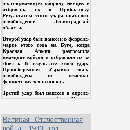
долговременную оборону немцев и
отбросила их в Прибалтику.
Результатом этого удара оказалось
освобождение Ленинградской
области.
Второй удар был нанесен в феврале-
марте этого года на Буге, когда
Красная Армия разгромила
немецкие войска и отбросила их за
Днестр. В результате этого удара
Правобережная Украина была
освобождена от немецко-
фашистских захватчиков.
Третий удар был нанесен в апреле-
мае этого года в районе Крыма,
когда немецкие войска были
сброшены в Черное море. В
результате этого удара были
Великая Отечественная
освобождены от немецкого гнета
война. 1943 год
Крым и Одесса.