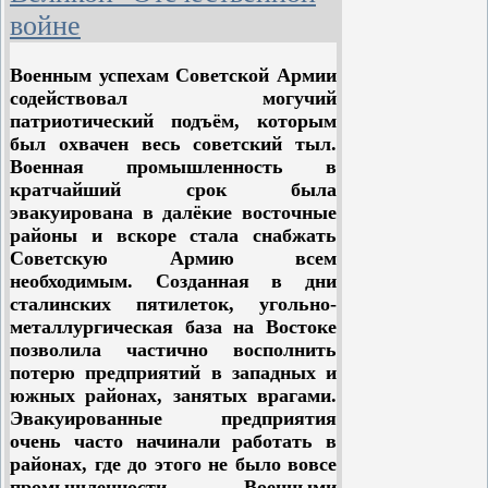
успешно выполнить свой долг перед
войне
родиной и свою освободительную
миссию в отношении народов
Военным успехам Советской Армии
Европы, то она сделала это прежде
содействовал могучий
всего благодаря тому, что её
патриотический подъём, которым
беззаветно поддерживали все
был охвачен весь советский тыл.
народы Советского Союза, что её
Военная промышленность в
победу обеспечил весь
кратчайший срок была
государственный и общественный
эвакуирована в далёкие восточные
строй нашей страны.
районы и вскоре стала снабжать
Советскую Армию всем
Победа СССР, как подчеркнул
необходимым. Созданная в дни
товарищ Сталин в своей речи 9
сталинских пятилеток, угольно-
февраля 1946 г., означает, во-
металлургическая база на Востоке
первых, что победил советский
позволила частично восполнить
общественный строй, выдержавший
потерю предприятий в западных и
испытание в огне войны и
южных районах, занятых врагами.
показавший свою полную
Эвакуированные предприятия
жизнеспособность; победа СССР
очень часто начинали работать в
означает, во-вторых, что победил
районах, где до этого не было вовсе
советский государственный строй,
промышленности. Военными