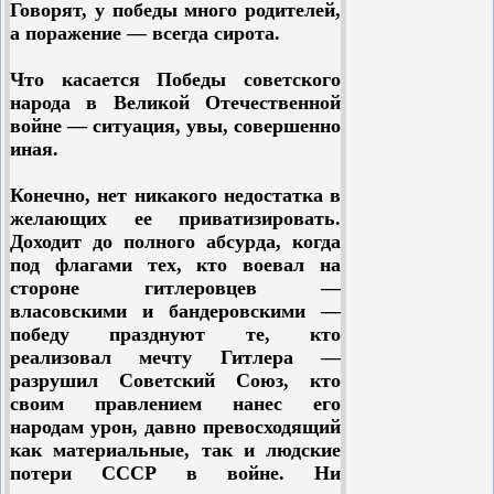
собственно, и был направлен в
Говорят, у победы много родителей,
пыл японских самураев, которые
Англию немецкими фашистами,
а поражение — всегда сирота.
заключили с нами договор о
чтобы убедить английских
нейтралитете.
политиков примкнуть ко всеобщему
Что касается Победы советского
походу против СССР Но немцы
народа в Великой Отечественной
Таким образом, заключение
жестоко просчитались
войне — ситуация, увы, совершенно
договора о ненападении с Германией
Великобритания и США, несмотря
иная.
было правильным политическим
на старания Гесса, не только не
шагом с нашей стороны. Он дал
присоединились к походу немецко-
Конечно, нет никакого недостатка в
необходимую передышку для более
фашистских захватчиков против
желающих ее приватизировать.
лучшей подготовки страны к
СССР, а, наоборот, оказались в
Доходит до полного абсурда, когда
обороне, позволил расколоть
одном лагере с СССР против
под флагами тех, кто воевал на
направленный против нас
гитлеровской Германии. СССР не
стороне гитлеровцев —
мюнхенский фронт империалистов
только не оказался изолированным,
власовскими и бандеровскими —
в лице Германии, Италии, Англии и
а, наоборот, приобрел новых
победу празднуют те, кто
Франции и стоящих за их спинами
союзников в лице Великобритании,
реализовал мечту Гитлера —
США. В результате общего похода
США и других стран,
разрушил Советский Союз, кто
империалистических держав против
оккупированных немцами
своим правлением нанес его
СССР не получилось. Это главный
Оказалось, что немецкая политика
народам урон, давно превосходящий
результат.
игры в противоречия и в
как материальные, так и людские
запугивание призраком революции
Чем же объяснить то
потери СССР в войне. Ни
исчерпала себя и уже не годится для