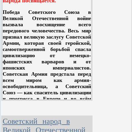
народа посвящается.
Верховного Совета СССР 2−7-го
революции.
созывов.
Победа Советского Союза в
Великой Отечественной войне
вызвала восхищение всего
передового человечества. Весь мир
признал великую заслугу Советской
Армии, которая своей геройской,
самоотверженной борьбой спасла
цивилизацию от немецко-
фашистских варваров и от
японских империалистов.
Советская Армия предстала перед
всем миром как армия-
освободительница, а Советский
Союз — как спаситель цивилизации
и прогресса в Европе и во всём
мире.
Что же явилось источником
Советский народ в
великой победы Советской Армии?
Великой Отечественной
Если Советская Армия смогла