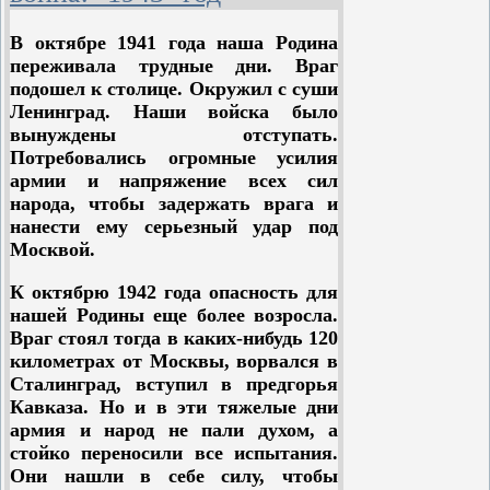
Четвертый удар был нанесен в июне
В октябре 1941 года наша Родина
этого года в районе Карелии, когда
переживала трудные дни. Враг
Красная Армия разбила финские
подошел к столице. Окружил с суши
войска, освободила Выборг и
Ленинград. Наши войска было
Петрозаводск и отбросила финнов в
вынуждены отступать.
глубь Финляндии. Результатом
Потребовались огромные усилия
этого удара было освобождение
армии и напряжение всех сил
большей части Карело-Финской
народа, чтобы задержать врага и
Советской Республики.
нанести ему серьезный удар под
Москвой.
Пятый удар был нанесен немцам в
июне-июле этого года, когда
К октябрю 1942 года опасность для
Красная Армия наголову разбила
нашей Родины еще более возросла.
немецкие войска под Витебском,
Враг стоял тогда в каких-нибудь 120
Бобруйском, Могилевом и
километрах от Москвы, ворвался в
завершила свой удар окружением 30
Сталинград, вступил в предгорья
немецких дивизий под Минском В
Кавказа. Но и в эти тяжелые дни
результате этого удара наши
армия и народ не пали духом, а
войска: а) полностью освободили
стойко переносили все испытания.
Белорусскую Советскую
Они нашли в себе силу, чтобы