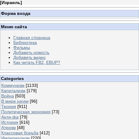
[
Израиль
]
Форма входа
Меню сайта
Главная страница
Библиотека
Фильмы
Добавить новость
Добавить видео
Как читать FB2, EBUP?
Categories
Коммунизм
[1133]
Капитализм
[179]
Война
[503]
В мире науки
[96]
Теория
[911]
Политическая экономия
[73]
Анти-фа
[79]
История
[616]
Атеизм
[48]
Классовая борьба
[412]
Империализм
[220]