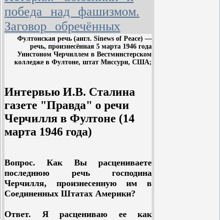
социальных сдвигах,
победа над фашизмом.
происходивших в деревне, его мечта
о новом мире социальной
Заговор обречённых
справедливости — таковы темы
Фултонская речь (англ. Sinews of Peace) —
ранних рассказов
Ш
о
лохова
,
речь, произнесённая 5 марта 1946 года
которые стали заметным явлением
Уинстоном Черчиллем в Вестминстерском
колледже в Фултоне, штат Миссури, США;
в советской литературе 1-й
половины 20-х гг.
Интервью И.В. Сталина
В 1925
Ш
о
лохов
начинает писать
"Тихий Дон" (кн. 1—4, 1928—40;
газете "Правда" о речи
Государственная премия СССР,
Черчилля в Фултоне (14
1941) — роман, принёсший
марта 1946 года)
писателю мировую известность.
Идея исторической закономерности
определяет сложность сюжетно-
Вопрос. Как Вы расцениваете
композиционной структуры
последнюю речь господина
произведения.
Ш
о
лохов
создаёт
Черчилля, произнесенную им в
грандиозную картину борьбы двух
Соединенных Штатах Америки?
миров, ломки старых общественных
отношений, традиций, навыков,
Ответ. Я расцениваю ее как
возникновения и упрочения новых.