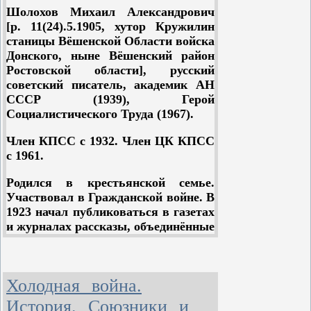
Ш
о
лохов
Михаил Александрович
[р. 11(24).5.1905, хутор Кружилин
станицы Вёшенской Области войска
Донского, ныне Вёшенский район
Ростовской области], русский
советский писатель, академик АН
СССР (1939), Герой
Социалистического Труда (1967).
Член КПСС с 1932. Член ЦК КПСС
с 1961.
Родился в крестьянской семье.
Участвовал в Гражданской войне. В
1923 начал публиковаться в газетах
и журналах рассказы, объединённые
впоследствии в сборники "Донские
рассказы" и "Лазоревая степь" (оба
— 1926). Гражданская война на
Холодная война.
Дону, ожесточённая классовая
борьба, место человека в великих
История. Союзники и