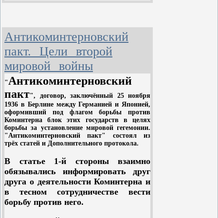
опасный акт, рассчитанный на то,
Проблематика романа включает
чтобы посеять семена раздора
вопросы большой общественной
между союзными государствами и
значимости: о характере связей
Антикоминтерновский
затруднить их сотрудничество.
личности с историческими судьбами
народа, об исторической
пакт. Цели второй
Вопрос. Можно ли считать, что
необходимости и свободе выбора, об
мировой войны
речь господина Черчилля
исторических обстоятельствах,
причиняет ущерб делу мира и
определяющих трагические
Антикоминт
е
рновский
"
безопасности?
конфликты, драматические исходы.
пакт
", договор, заключённый 25 ноября
В "Тихом Доне" плодотворно
1936 в Берлине между Германией и Японией,
Ответ. Безусловно, да. По сути дела
развиваются традиции эпического
оформивший под флагом борьбы против
господин Черчилль стоит теперь на
повествования о "судьбах
Коминтерна блок этих государств в целях
позиции поджигателей войны. И
борьбы за установление мировой гегемонии.
народных". Исторический процесс
"Антикоминт
е
рновский пакт" состоял из
господин Черчилль здесь не одинок,
предстаёт в эпосе
Ш
о
лохова
в
трёх статей и Дополнительного протокола.
- у него имеются друзья не только в
широком движении масс.
Англии, но и в Соединенных
В статье 1-й стороны взаимно
Штатах Америки.
обязывались информировать друг
друга о деятельности Коминтерна и
Следует отметить, что господин
в тесном сотрудничестве вести
Черчилль и его друзья
борьбу против него.
поразительно напоминают в этом