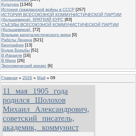
Культура
[1345]
История гражданской войны в СССР
[257]
ИСТОРИЯ ВСЕСОЮЗНОЙ КОММУНИСТИЧЕСКОЙ ПАРТИИ
(большевиков). КРАТКИЙ КУРС
[83]
СЪЕЗДЫ ВСЕСОЮЗНОЙ КОММУНИСТИЧЕСКОЙ ПАРТИИ
(большевиков).
[72]
Владыки капиталистического мира
[0]
Работы Ленина
[521]
Биографии
[13]
Будни Борьбы
[51]
В Израиле
[16]
В Мире
[26]
Экономический кризис
[6]
Главная
»
2026
»
Май
»
09
11 мая 1905 года
родился Шолохов
Михаил Александрович,
советский писатель,
академик, коммунист