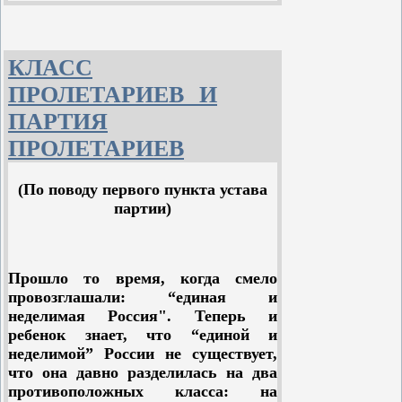
что!
Гайдар Аркадий
Война и дети
КЛАСС
ПРОЛЕТАРИЕВ И
Тыловая железнодорожная станция на пути к
ПАРТИЯ
фронту. Водонапорная башня. Два прямых
старых тополя. Низкий кирпичный вокзал,
ПРОЛЕТАРИЕВ
опоясанный густыми акациями.
Воинский эшелон останавливается. К вагону с
(По поводу первого пункта устава
кошелками в руках подбегают двое
поселковых ребятишек.
партии)
Лейтенант Мартынов спрашивает:
- Почем смородина?
Прошло то время, когда смело
Старший отвечает:
провозглашали: “единая и
неделимая Россия". Теперь и
- С вас денег не берем, товарищ командир.
ребенок знает, что “единой и
Мальчишка добросовестно наполняет стакан
неделимой” России не существует,
верхом, так что смородина сыплется на
что она давно разделилась на два
горячую пыль между шпал. Он опрокидывает
противоположных класса: на
стакан в подставленный котелок, задирает