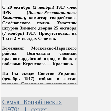
С 20 октября (2 ноября) 1917 член
ВРК (
Военно-Революционного
Комитета
), комиссар гвардейского
Семёновского полка. Участник
штурма Зимнего дворца 25 октября
(7 ноября) 1917. Присутствовал на
1-м и 2-м съездах Советов.
Комендант Московско-Нарвского
района. Возглавлял сводный
красногвардейский отряд в боях с
войсками Керенского — Краснова.
На 1-м съезде Советов Украины
(декабрь 1917) избран в состав
первого Советского правительства
— заместитель народного секретаря
по военным делам.
Семья Коцюбинских
С января 1918 главнокомандующий
(1970) 1 серия
советскими войсками на Украине;