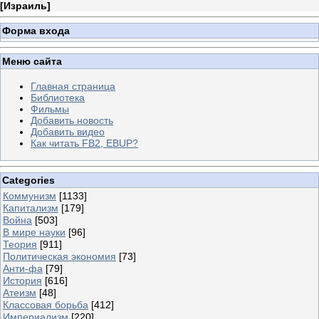
[
Израиль
]
Форма входа
Меню сайта
Главная страница
Библиотека
Фильмы
Добавить новость
Добавить видео
Как читать FB2, EBUP?
Categories
Коммунизм
[1133]
Капитализм
[179]
Война
[503]
В мире науки
[96]
Теория
[911]
Политическая экономия
[73]
Анти-фа
[79]
История
[616]
Атеизм
[48]
Классовая борьба
[412]
Империализм
[220]