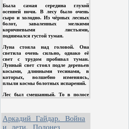
технических училищ организуются
Была самая середина глухой
оздоровительные, спортивные,
осенней ночи. В лесу было очень
военно-спортивные, туристские,
сыро и холодно. Из чёрных лесных
профильные (юных техников,
болот, заваленных мелкими
натуралистов, геологов и др.)
коричневыми листьями,
лагеря, а также лагеря труда и
поднимался густой туман.
отдыха (как правило, на базе
сельских школ, колхозов, совхозов).
Луна стояла над головой. Она
светила очень сильно, однако её
свет с трудом пробивал туман.
Лунный свет стоял подле деревьев
косыми, длинными тесинами, в
которых, волшебно изменяясь,
плыли космы болотных испарений.
Лес был смешанный. То в полосе
лунного света показывался
непроницаемо чёрный силуэт
громадной ели, похожий на
Аркадий Гайдар. Война
многоэтажный терем; то вдруг в
отдалении появлялась белая
и дети. Полонез