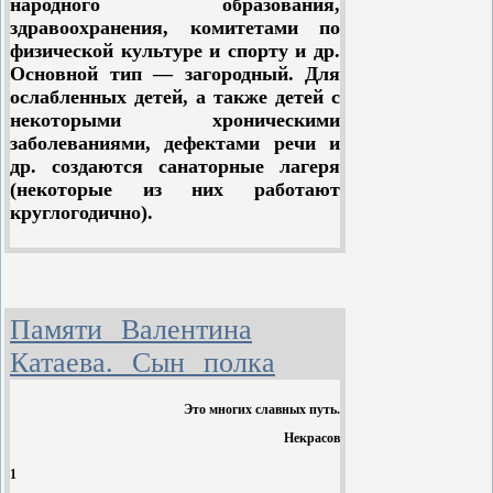
народного образования,
отличается глубоким
здравоохранения, комитетами по
проникновением в психологию
физической культуре и спорту и др.
крестьянина, богатством языка,
Основной тип — загородный. Для
лирико-романтической
ослабленных детей, а также детей с
приподнятостью стиля, обилием
некоторыми хроническими
фольклорных и этнографических
заболеваниями, дефектами речи и
элементов.
др. создаются санаторные лагеря
(некоторые из них работают
круглогодично).
Для пионеров и школьников,
оставшихся на лето в городе,
открываются городские пион
е
рские
л
Памяти Валентина
а
геря, в которых дети находятся в
дневное время. Над городскими
Катаева. Сын полка
пион
е
рскими л
а
герями шефствуют
предприятия, учреждения и
Это многих славных путь.
организации. Получают развитие
колхозные, межколхозные
Некрасов
пион
е
рские л
а
геря. Для учащихся
1
средней школы и профессионально-