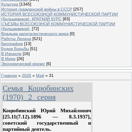
Культура
[1345]
История гражданской войны в СССР
[257]
ИСТОРИЯ ВСЕСОЮЗНОЙ КОММУНИСТИЧЕСКОЙ ПАРТИИ
(большевиков). КРАТКИЙ КУРС
[83]
СЪЕЗДЫ ВСЕСОЮЗНОЙ КОММУНИСТИЧЕСКОЙ ПАРТИИ
(большевиков).
[72]
Владыки капиталистического мира
[0]
Работы Ленина
[521]
Биографии
[13]
Будни Борьбы
[51]
В Израиле
[16]
В Мире
[26]
Экономический кризис
[6]
Главная
»
2026
»
Май
»
31
Семья Коцюбинских
(1970) 2 серия
Коцюб
и
нский Юрий Михайлович
[25.11(7.12).1896 — 8.3.1937],
советский государственный и
партийный деятель.