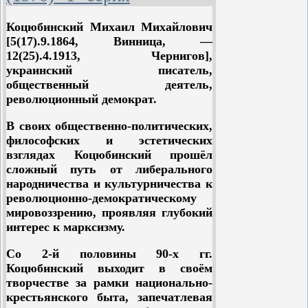
руководил операцией по разгрому
националистических войск и
Коцюб
и
нский Михаил Михайлович
освобождению Киева от
[5(17).9.1864, Винница, —
Центральной рады; член
12(25).4.1913, Чернигов],
Всеукраинского ВРК (
Военно-
украинский писатель,
Революционного Комитета
).
общественный деятель,
революционный демократ.
После оккупации Украины
немецкими войсками член
В своих общественно-политических,
повстанческого Украинского
философских и эстетических
правительства и областного
взглядах Коцюб
и
нский прошёл
комитета партии. В 1919 член
сложный путь от либерального
Военно-революционного совета
народничества и культурничества к
Украинского фронта; председатель
революционно-демократическому
Черниговского губкома КП (б)
мировоззрению, проявляя глубокий
Украины.
интерес к марксизму.
Со 2-й половины 90-х гг.
Коцюб
и
нский выходит в своём
творчестве за рамки национально-
крестьянского быта, запечатлевая