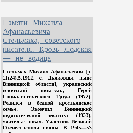
жизнь различных слоев буржуазного
общества. Основные произведения
Коцюб
и
нского — повесть "Fata
morgana" (ч. 1—2, 1904—10) и др.
Памяти Михаила
произведения, написанные в 1904—
Афанасьевича
1912, — дают широкую панораму
событий периода Революции 1905—
Стельмаха, советского
1907 и наступившей затем реакции.
писателя. Кровь людская
Писатель рисует картины народной
— не водица
расправы над угнетателями,
рождение новой деревни,
собирающей вместе с рабочим
Ст
е
льмах Михаил Афанасьевич [р.
классом силы для революционного
11(24).5.1912, с. Дьяковцы, ныне
натиска. Он показал в своих
Винницкой области], украинский
новеллах истерзанную погромами
советский писатель, Герой
городскую провинцию ("Смех", "Он
Социалистического Труда (1972).
идёт", обе — 1906), гневное
Родился в бедной крестьянское
брожение в народе ("Как мы ездили
семье. Окончил Винницкий
в Криницу", 1908, "Что записано в
педагогический институт (1933),
книгу жизни", 1911), героев
учительствовал. Участник Великой
революционного подполья,
Отечественной войны. В 1945—53
противопоставленных ренегатам