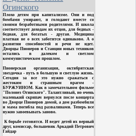
колоннада берёз; то на прогалине,
Огинского
на фоне белого, лунного неба,
распавшегося на куски, как
Плохо детям при капитализме. Они и под
бомбами умирают, и голодают вместе со
простокваша, тонко рисовались
своими безработными родителями. И школа
голые ветки осин, уныло
соответствует доходам их отцов, для бедных -
окружённые радужным сиянием.
бедная, для богатых - другая. Медицина
платная не о всех заботится одинаково. А о
развитии способностей и речи не идет.
И всюду, где только лес был пореже,
Дворцы Пионеров и Станции юных техников
лежали на земле белые холсты
остались в далеком и светлом
лунного света.
коммунистическом прошлом.
Пионерская организация, октябрятская
В общем, это было красиво той
звездочка - путь в большую и светлую жизнь.
древней, дивной красотой, которая
Сегодня за все это нужно сражаться с
всегда так много говорит русскому
жестоким и страшным врагом -
БУРЖУИНОМ. Как в замечательном фильме
сердцу и заставляет воображение
"Полонез Огинского". Талантливый, но очень
рисовать сказочные картины:
маленький скрипач вернулся после концерта
серого волка, несущего Ивана-
во Дворце Пионеров домой, а дом разбомбили
и мама погибла под развалинами. Теперь все
царевича в маленькой шапочке
нужно завоевывать заново.
набекрень и с пером Жар-птицы в
платке за пазухой, огромные
К борьбе готовятся. И ведет детей их верный
друг, комиссар, большевик Аркадий Петрович
мшистые лапы лешего, избушку на
Гайдар
курьих ножках — да мало ли ещё