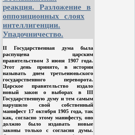
меньшевиками еще на II съезде.
реакция. Разложение в
Съезд дал большевистскую оценку
оппозиционных слоях
всем непролетарским партиям –
черносотенцам, октябристам,
интеллигенции.
кадетам, эсерам – и сформулировал
Упадочничество.
большевистскую тактику в
отношении этих партий.
II Государственная дума была
Съезд одобрил политику
распущена царским
большевиков и принял решение
правительством 3 июня 1907 года.
вести беспощадную борьбу как с
Этот день принято, в истории
черносотенными партиями –
называть днем третьеиюньского
"Союзом русского народа”,
государственного переворота.
монархистами, советом
Царское правительство издало
объединенного дворянства, так и
новый закон о выборах в III
"Союзом 17 октября” (октябристы),
Государственную думу и тем самым
торгово-промышленной партией и
нарушило свой собственный
партией "мирного обновления”. Все
манифест 17 октября 1905 года, так
эти партии были явно
как, согласно этому манифесту, оно
контрреволюционными.
должно было издавать новые
законы только с согласия думы.