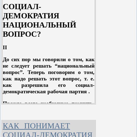
СОЦИАЛ-
ДЕМОКРАТИЯ
НАЦИОНАЛЬНЫЙ
ВОПРОС?
II
До сих пор мы говорили о том, как
не следует решать “национальный
вопрос”. Теперь поговорим о том,
как надо решать этот вопрос, т. е.
как разрешила его социал-
демократическая рабочая партия .
Прежде всего необходимо помнить,
что действующая в России социал-
демократическая партия назвала
себя Российской (а не русской),
КАК ПОНИМАЕТ
Очевидно, этим она хотела нам
СОЦИАЛ-ДЕМОКРАТИЯ
показать, что она под своим