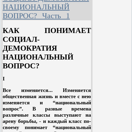
знаменем будет собирать не только
НАЦИОНАЛЬНЫЙ
русских пролетариев, но и
ВОПРОС? Часть 1
пролетариев всех национальностей
России, и, следовательно, она
КАК ПОНИМАЕТ
примет все меры для уничтожения
воздвигнутых между ними
СОЦИАЛ-
национальных перегородок.
ДЕМОКРАТИЯ
Далее, наша партия очистила
НАЦИОНАЛЬНЫЙ
“национальный вопрос” от
ВОПРОС?
окутывающего его тумана,
придававшего ему таинственный
вид, расчленила этот вопрос на
I
отдельные элементы, придала
Все изменяется... Изменяется
каждому из них характер
общественная жизнь и вместе с нею
классового требования и изложила
изменяется и “национальный
их в программе в виде отдельных
вопрос”. В разные времена
статей. Этим она ясно нам показала,
различные классы выступают на
что взятые сами по себе так
арену борьбы, - и каждый класс по-
называемые “национальные
своему понимает “национальный
интересы” и “национальные