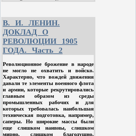
вопрос”. Следовательно,
требования” не имеют особой цены,
“национальный вопрос” в разные
что эти “интересы” и “требования”
времена служит различным
достойны внимания лишь
интересам, принимает различные
настолько, насколько они двигают
В. И. ЛЕНИН.
оттенки в зависимости от того,
вперед или могут двинуть вперед
ДОКЛАД О
какой класс и когда выдвигает его.
классовое самосознание
РЕВОЛЮЦИИ 1905
пролетариата, его классовое
Существовал, например, у нас так
развитие.
ГОДА. Часть 2
называемый дворянский
“национальный вопрос”, когда -
Революционное брожение в народе
после “присоединения Грузии к
не могло не охватить и войско.
России” - грузинское дворянство
Характерно, что вождей движения
почувствовало, как невыгодно было
давали те элементы военного флота
для него потерять старые
и армии, которые рекрутировались
привилегии и могущество, которые
главным образом из среды
оно имело при грузинских царях, и,
промышленных рабочих и для
считая “простое подданство”
которых требовалась наибольшая
умалением своего достоинства,
техническая подготовка, например,
пожелало “освобождения Грузии”,
саперы. Но широкие массы были
Этим оно хотело поставить во главе
еще слишком наивны, слишком
“Грузии” грузинских царей и
мирно, слишком благодушно,
дворянство и передать им, таким