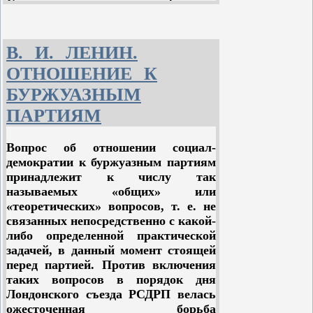
Социал-демократическая фракция
второй думы была предана суду,
представители рабочего класса
были отправлены на каторгу и в
В. И. ЛЕНИН.
ссылку на поселение.
ОТНОШЕНИЕ К
Новый избирательный закон был
БУРЖУАЗНЫМ
составлен так, что намного
ПАРТИЯМ
увеличивал количество
представителей помещиков и
Вопрос об отношении социал-
торгово-промышленной буржуазии
демократии к буржуазным партиям
в думе. В то же время в несколько
принадлежит к числу так
раз сокращалось и до того
называемых «общих» или
небольшое число представителей
«теоретических» вопросов, т. е. не
крестьян и рабочих.
связанных непосредственно с какой-
III дума по своему составу была
либо определенной практической
черносотенно-кадетской. Из общего
задачей, в данный момент стоящей
числа 442 депутатов в ней было:
перед партией. Против включения
правых (черносотенцев) – 171,
таких вопросов в порядок дня
октябристов и членов родственных
Лондонского съезда РСДРП велась
им групп – 113, кадетов и членов
ожесточенная борьба