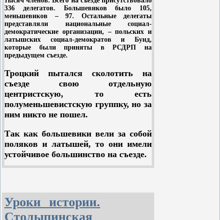
тысяч членов. Всего на съезде присутствовало
центров, но, наоборот, осуждалось
кадеты же страшно поправели.
336 делегатов. Большевиков было 105,
ими.
Жалеть об этом, пытаться изменить
меньшевиков – 97. Остальные делегаты
представляли национальные социал-
или остановить этот процесс могут
демократические организации, – польских и
только мещане и филистеры в
латышских социал-демократов и Бунд,
политике.
которые были приняты в РСДРП на
предыдущем съезде.
Троцкий пытался сколотить на
съезде свою отдельную
центристскую, то есть
полуменьшевистскую группку, но за
ним никто не пошел.
Так как большевики вели за собой
поляков и латышей, то они имели
устойчивое большинство на съезде.
Одним из основных вопросов
борьбы на съезде был вопрос об
отношении к буржуазным партиям.
Уроки истории.
По этому вопросу шла борьба
между большевиками и
Столыпинская