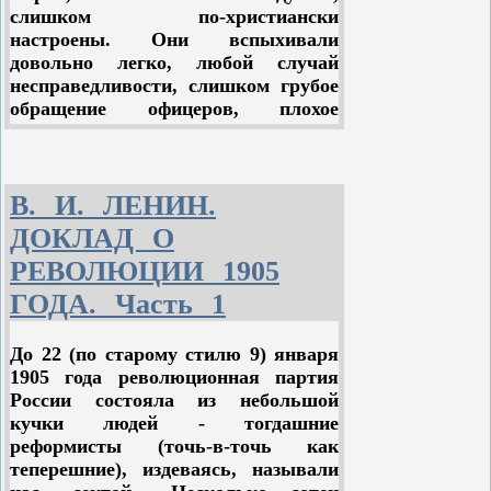
слишком по-христиански
образом, судьбу грузинского народа!
настроены. Они вспыхивали
Это был феодально-монархический
довольно легко, любой случай
“национализм”. Это “движение” не
несправедливости, слишком грубое
оставило никакого заметного следа
обращение офицеров, плохое
в жизни грузин, не стяжало себе
питание и т. п. могло вызвать
славы ни одним фактом, если не
возмущение. Но не хватало
иметь в виду отдельные заговоры
выдержки, отсутствовало ясное
грузинских дворян против русских
сознание задачи: не хватало
В. И. ЛЕНИН.
правителей на Кавказе.
достаточного понимания того, что
ДОКЛАД О
только самое энергичное
РЕВОЛЮЦИИ 1905
продолжение вооруженной борьбы,
только победа над всеми военными
ГОДА. Часть 1
и гражданскими властями, только
ниспровержение правительства и
До 22 (по старому стилю 9) января
захват власти во всем государстве
1905 года революционная партия
является единственной гарантией
России состояла из небольшой
успеха революции.
кучки людей - тогдашние
реформисты (точь-в-точь как
Широкие массы матросов и солдат
теперешние), издеваясь, называли
легко начинали бунтовать. Но так