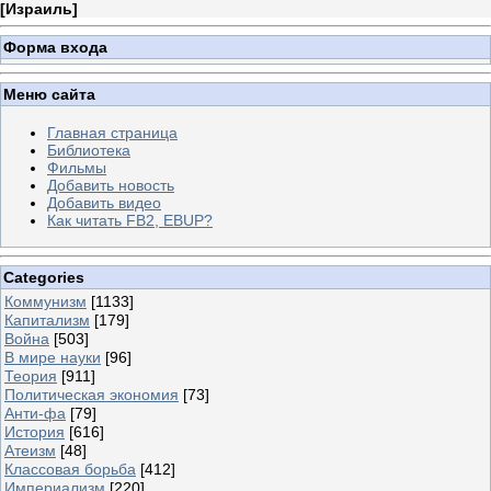
[
Израиль
]
Форма входа
Меню сайта
Главная страница
Библиотека
Фильмы
Добавить новость
Добавить видео
Как читать FB2, EBUP?
Categories
Коммунизм
[1133]
Капитализм
[179]
Война
[503]
В мире науки
[96]
Теория
[911]
Политическая экономия
[73]
Анти-фа
[79]
История
[616]
Атеизм
[48]
Классовая борьба
[412]
Империализм
[220]