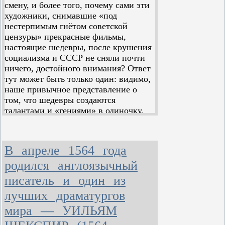
чудесной книги. Это -- профессор К. А.
смену, и более того, почему сами эти
Тимирязев.
художники, снимавшие «под
У него европейское научное имя. Еще
нестерпимым гнётом советской
Дарвин указывал на него как на
выдающегося молодого русского
цензуры» прекрасные фильмы,
ученого.
настоящие шедевры, после крушения
Редкое и драгоценное сочетание:
социализма и СССР не сняли почти
глубокий ученый, он в то же время
удивительный популяризатор. Он
ничего, достойного внимания? Ответ
сумел научные положения рассказать
тут может быть только один: видимо,
широкой публике удивительно простым
наше привычное представление о
и ясным русским языком, совершенно
том, что шедевры создаются
не подлаживаясь к читателю, а
подымая его до себя.
талантами и «гениями» в одиночку,
Тимирязев -- глубокий материалист;
исключительно благодаря их личным
он верит только фактам, только
качествам, в корне неверно. Для
наблюдениям и ненавидит все, что хоть
малейше отдает мистицизмом.
рождения выдающихся произведений
В апреле 1564 года
нужно и определённое состояние
общества, которое самому лучшему
родился англоязычный
мастеру требуется как материал для
писатель и один из
его творчества. Если такого материала
лучших драматургов
нет, или он гнилой, неподходящий —
никакой самый блестящий мастер,
мира — УИЛЬЯМ
будь он хоть семи пядей во лбу,