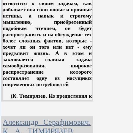
относится к своим задачам, как
добывает она свои новые и прочные
истины, а навык к строгому
мышлению, приобретенный
подобным чтением, он будет
распространять и на обсуждение тех
более сложных фактов, которые -
хочет ли он того или нет - ему
предъявит жизнь. А в этом и
заключается главная задача
самообразования, широкое
распространение которого
составляет одну из насущных
современных потребностей
(К. Тимирязев. Из предисловия к
седьмому изданию 1907г.)
Десять общедоступных лекций
Александр Серафимович.
К. А. ТИМИРЯЗЕВ
В 1875...1876 гг. Тимирязев