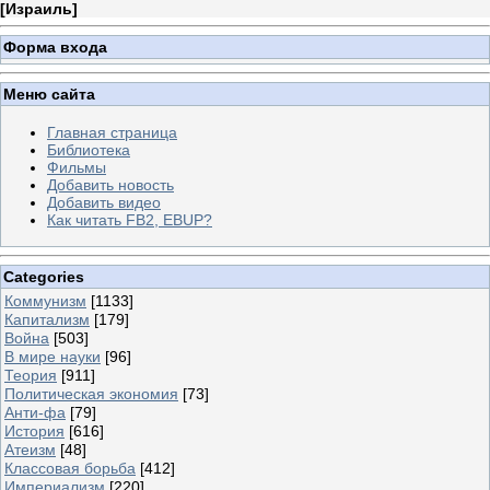
[
Израиль
]
Форма входа
Меню сайта
Главная страница
Библиотека
Фильмы
Добавить новость
Добавить видео
Как читать FB2, EBUP?
Categories
Коммунизм
[1133]
Капитализм
[179]
Война
[503]
В мире науки
[96]
Теория
[911]
Политическая экономия
[73]
Анти-фа
[79]
История
[616]
Атеизм
[48]
Классовая борьба
[412]
Империализм
[220]