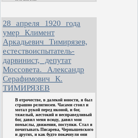
вращаясь в круге идей, имеющих
Ильинское.
Здесь санаторий.
тесный интерес для людей
Чудесный воздух. Река. Парк. За
посвященных.
рекой широко раскинулся луг -- трава
по пояс, а за лугом синей стеной
28 апреля 1920 года
сосновый бор -- царство ягод и грибов.
умер Климент
Аркадьевич Тимирязев,
естествоиспытатель-
дарвинист, депутат
Моссовета. Александр
Серафимович К.
ТИМИРЯЗЕВ
В отрочестве, в далекой юности, я был
страшно религиозен. Часами стоял и
мотал рукой перед иконой, и бог,
тяжелый, жестокий и несправедливый
бог, давил меня всюду, давил мои
помыслы, движения, поступки. Стал я
почитывать Писарева, Чернышевского
и других, и как будто покачнули они