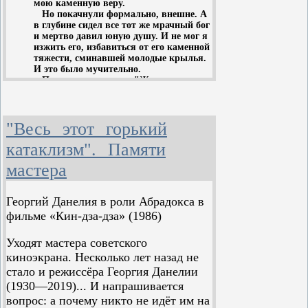
мою каменную веру.
Но покачнули формально, внешне. А
в глубине сидел все тот же мрачный бог
и мертво давил юную душу. И не мог я
изжить его, избавиться от его каменной
тяжести, сминавшей молодые крылья.
И это было мучительно.
Попалась мне книга "Жизнь
растений". Прочитал ее, не отрываясь,
и, когда закрыл последнюю страницу,
радостно почувствовал, как мрачно
"Весь этот горький
покачнулся и вывалился из души
каменный истукан божества.
катаклизм". Памяти
Но ведь в книге ни слова о боге. Там
гениально рассказана с изумительной
мастера
ясностью внутренняя физиологическая
жизнь растения.
Но позвольте, тогда есть конструкция
Георгий Данелия в роли Абрадокса в
и моей жизни: и моя жизнь, мои
помыслы, поступки, порывы зависят
фильме «Кин-дза-дза» (1986)
от взаимодействия клеточек, так же,
как конструкция растения побуждает
Уходят мастера советского
его тянуться вверх, а не вкось!
киноэкрана. Несколько лет назад не
Да ведь я сам из таких клеточек. И
каменный бог рухнул.
стало и режиссёра Георгия Данелии
И вот через много, много лет я
(1930—2019)... И напрашивается
встретил в Ильинском санатории
вопрос: а почему никто не идёт им на
дотоле незнакомого мне автора этой