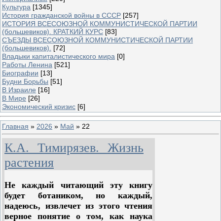
Культура
[1345]
История гражданской войны в СССР
[257]
ИСТОРИЯ ВСЕСОЮЗНОЙ КОММУНИСТИЧЕСКОЙ ПАРТИИ
(большевиков). КРАТКИЙ КУРС
[83]
СЪЕЗДЫ ВСЕСОЮЗНОЙ КОММУНИСТИЧЕСКОЙ ПАРТИИ
(большевиков).
[72]
Владыки капиталистического мира
[0]
Работы Ленина
[521]
Биографии
[13]
Будни Борьбы
[51]
В Израиле
[16]
В Мире
[26]
Экономический кризис
[6]
Главная
»
2026
»
Май
»
22
К.А. Тимирязев. Жизнь
растения
Не каждый читающий эту книгу
будет ботаником, но каждый,
надеюсь, извлечет из этого чтения
верное понятие о том, как наука