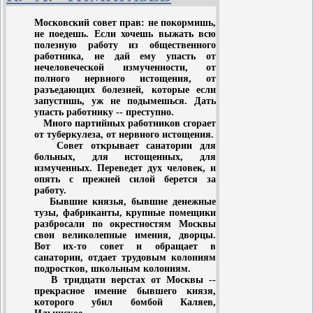
прочитал десять популярных
Московский совет прав: не покормишь,
лекций, посвященных анатомии и
не поедешь. Если хочешь выжать всю
физиологии растений, в большой
полезную работу из общественного
аудитории Московского музея
работника, не дай ему упасть от
нечеловеческой измученности, от
прикладных знаний (ныне
полного нервного истощения, от
Политехнический музей). Начиная
разъедающих болезней, которые если
цикл лекций, ученый сказал: Едва
запустишь, уж не подымешься. Дать
ли не в первый раз еще в Москве
упасть работнику -- преступно.
Много партийных работников сгорает
ботанику-физиологу представляется
от туберкулеза, от нервного истощения.
случай излагать в общедоступной
Совет открывает санатории для
форме и пред таким
больных, для истощенных, для
измученных. Переведет дух человек, и
многочисленным собранием
опять с прежней силой берется за
основные начала учения о жизни
работу.
растений
Бывшие князья, бывшие денежные
тузы, фабриканты, крупные помещики
разбросали по окрестностям Москвы
Наука и общество
свои великолепные имения, дворцы.
Вот их-то совет и обращает в
Ботаника пользуется сравнительно
санатории, отдает трудовым колониям
подростков, школьным колониям.
малым сочувствием в обществе, о
В тридцати верстах от Москвы --
ней существует превратное понятие,
прекрасное имение бывшего князя,
потому что она преследует цели,
которого убил бомбой Каляев,