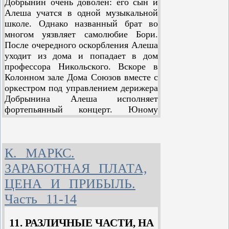
Добрынин очень доволен: его сын и
теряясь в густых ветвях новогодней
Алеша учатся в одной музыкальной
елки.
школе. Однако названный брат во
многом уязвляет самолюбие Бори.
После очередного оскорбления Алеша
уходит из дома и попадает в дом
профессора Никольского. Вскоре в
Колонном зале Дома Союзов вместе с
оркестром под управлением дерижера
Добрынина Алеша исполняет
фортепьянный концерт. Юному
музыканту аплодирует Мария
Павловна, Боря и весь зал
К. МАРКС.
ЗАРАБОТНАЯ ПЛАТА,
ЦЕНА И ПРИБЫЛЬ.
Часть 11-14
11. РАЗЛИЧНЫЕ ЧАСТИ, НА