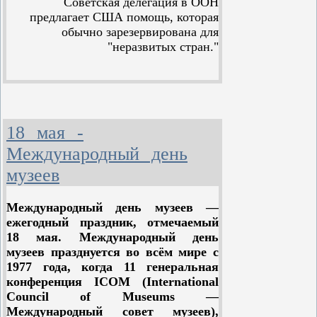
Советская делегация в ООН
Приборный отсек представлял собой
предлагает США помощь, которая
тороидальный герметичный
обычно зарезервирована для
контейнер, в котором размещались
"неразвитых стран."
бортовой вычислительный комплекс,
системы навигации и ориентации и
прочее. Снаружи на приборном
19 мая, в 1961 году, осуществлён первый в мире
отсеке крепились приборы
пролёт космического аппарата мимо другой
астронавигации.
планеты. Автоматическая межпланетная станция
18 мая -
«Венера-1» впервые оказалась около Венеры.
Международный день
музеев
Международный день музеев —
ежегодный праздник, отмечаемый
18 мая. Международный день
музеев празднуется во всём мире с
1977 года, когда 11 генеральная
конференция ICOM (International
Council of Museums —
Международный совет музеев),