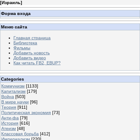
[
Израиль
]
Форма входа
Меню сайта
Главная страница
Библиотека
Фильмы
Добавить новость
Добавить видео
Как читать FB2, EBUP?
Categories
Коммунизм
[1133]
Капитализм
[179]
Война
[503]
В мире науки
[96]
Теория
[911]
Политическая экономия
[73]
Анти-фа
[79]
История
[616]
Атеизм
[48]
Классовая борьба
[412]
Империализм
[220]