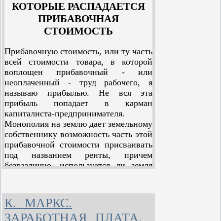
КОТОРЫЕ РАСПАДАЕТСЯ
ПРИБАВОЧНАЯ
СТОИМОСТЬ
Прибавочную стоимость, или ту часть
всей стоимости товара, в которой
воплощен прибавочный - или
неоплаченный - труд рабочего, я
называю прибылью. Не вся эта
прибыль попадает в карман
капиталиста-предпринимателя.
Монополия на землю дает земельному
собственнику возможность часть этой
прибавочной стоимости присваивать
под названием ренты, причем
безразлично, используется ли земля
для сельского хозяйства, для
построек, для железных дорог или для
какой-либо другой производственной
К. МАРКС.
цели. С другой стороны, тот факт, что
ЗАРАБОТНАЯ ПЛАТА,
обладание средствами труда дает