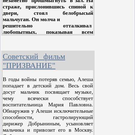
незаметно прошмыгнуть в зал. На
большим столом. Сева видит
- Богатые корма для скотины!
страже, прислонившись спиной к
склоненную голову матери, чуть-
двери, стоял белобрысый
чуть растрепавшиеся мягкие
мальчуган. Он молча и
волосы. «Мама, ты еще ничего не
решительно отталкивал
знаешь, а я уже здесь!»
любопытных, показывая всем
своим видом, что скорее умрет, чем
Люди удивленно глядят вслед
пропустит кого-нибудь без
бегущим по улице ребятам. У всех
разрешения вожатого.
троих толстые байковые кофты,
Советский фильм
В зале вожатый отряда, ученик
похожие на медвежьи шкурки, и
девятого класса Митя Бурцев,
"ПРИЗВАНИЕ"
радостные, счастливые лица. Люди
вместе с ребятами натягивал
так соскучились по счастливым
провода с разноцветными
лицам ребят!
В годы войны потеряв семью, Алеша
лампочками. Складная лестница
попадает в детский дом. Весь свой
шаталась под его ногами.
досуг мальчик посвящает музыке,
- Ребята, не зевайте там!
чему всячески способствует
Держите лестницу! Так можно
воспитательница Мария Павловна.
лампочки побить.
Обнаружив у Алеши исключительные
Поднявшись еще выше, Митя
способности, гастролирующий
укрепил провода и весело крикнул:
дирижер Добрыниным, усыновляет
- Включай!
мальчика и привозит его в Москву.
Цветные огоньки вспыхнули,