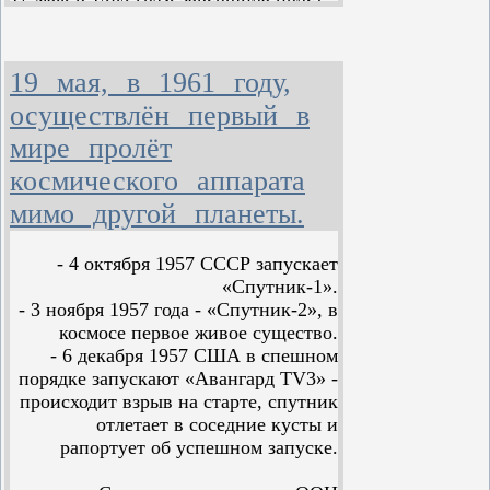
по трассе Земля-Венера
автоматическая межпланетная
станция «Венера-6». Она разрушилась
19 мая, в 1961 году,
в атмосфере Венеры на высоте 18 км.
Станция передала данные о
осуществлён первый в
содержание углекислого газа, азота и
мире пролёт
кислорода.
космического аппарата
Целью запуска автоматической
мимо другой планеты.
станции «Венера-6» было — доставка
спускаемого аппарата в атмосферу
- 4 октября 1957 СССР запускает
планеты Венера и изучение
Основу орбитальной станции
«Спутник-1».
физических параметров и
составлял блок баков главной
- 3 ноября 1957 года - «Спутник-2», в
химического состава атмосферы.
двигательной установки
космосе первое живое существо.
цилиндрической формы. К этому
- 6 декабря 1957 США в спешном
блоку крепились панели солнечных
порядке запускают «Авангард TV3» -
батарей, параболическая
происходит взрыв на старте, спутник
остронаправленная антенна,
отлетает в соседние кусты и
радиаторы системы
рапортует об успешном запуске.
терморегулирования, спускаемый
аппарат и приборный отсек.