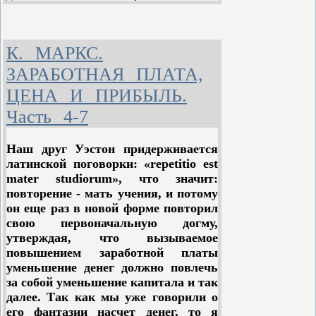
суммы прибавочной стоимости между
этого рабочего. Работая по 6 часов в
указанными тремя категориями
день, он ежедневно производил бы
людей, совершенно не относится к
стоимость, достаточную для того,
нашей теме. Однако из всего
К. МАРКС.
чтобы приобрести среднее количество
сказанного вытекает следующее.
необходимых ему ежедневно
ЗАРАБОТНАЯ ПЛАТА,
жизненных средств, то есть чтобы
ЦЕНА И ПРИБЫЛЬ.
поддерживать свое существование в
качестве рабочего.
Часть 4-7
Но этот человек - наемный рабочий.
Наш друг Уэстон придерживается
Поэтому ему приходится продавать
латинской поговорки: «repetitio est
свою рабочую силу капиталисту.
mater studiorum», что значит:
Продавая ее за 3 шилл. в день, или за
повторение - мать учения, и потому
18 шилл. в неделю, он продает ее по
он еще раз в новой форме повторил
ее стоимости. Предположим, что он -
свою первоначальную догму,
прядильщик. Если он работает 6
утверждая, что вызываемое
часов в день, то он ежедневно
повышением заработной платы
присоединяет к хлопку стоимость в 3
уменьшение денег должно повлечь
шиллинга. Эта стоимость, ежедневно
за собой уменьшение капитала и так
присоединяемая им к хлопку,
далее. Так как мы уже говорили о
представляет собой точный
его фантазии насчет денег, то я