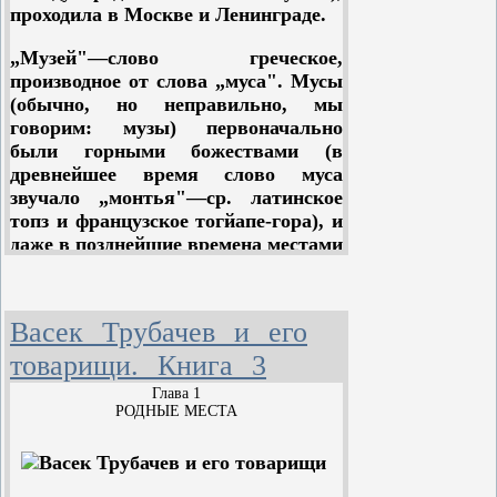
проходила в Москве и Ленинграде.
„Музей"—слово греческое,
производное от слова „муса". Мусы
Конструкция корабля «Венера-1» представляла
(обычно, но неправильно, мы
собой цилиндр со сферической верхней частью.
Длина аппарата составляла 2,035 метра, диаметр
говорим: музы) первоначально
— 1,05 метра.
Корабль был снабжён двумя
были горными божествами (в
солнечными батареями, закреплёнными в
древнейшее время слово муса
радиальном направлении с двух сторон
цилиндрического корпуса и обеспечивавших
звучало „монтья"—ср. латинское
зарядку серебряно-цинковых аккумуляторов. На
топз и французское тогйапе-гора), и
внешней поверхности корпуса корабля была
даже в позднейшие времена местами
закреплена параболическая антенна диаметром 2
метра, предназначенная для передачи данных на
поклонения Мусам повсюду
Землю на частоте 922,8 МГц (длина волны 32
являются горы и горные
см).
источники. Почитание мус в Грецию
Васек Трубачев и его
проникло с севера, из гористой
Фракии, из страны поэтов Орфея,
товарищи. Книга 3
Мусея и др. Со временем мусы
Глава 1
стали для греков олицетворениями
РОДНЫЕ МЕСТА
художественного творческого
порыва вообще,
покровительницами всех искусств,