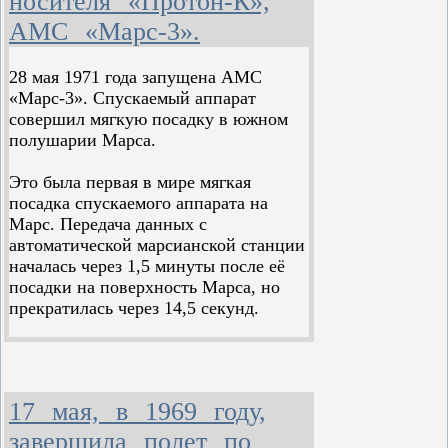
носителя «Протон-К»,
АМС «Марс-3».
28 мая 1971 года запущена АМС
«Марс-3». Спускаемый аппарат
совершил мягкую посадку в южном
полушарии Марса.
Это была первая в мире мягкая
посадка спускаемого аппарата на
Марс. Передача данных с
автоматической марсианской станции
началась через 1,5 минуты после её
посадки на поверхность Марса, но
прекратилась через 14,5 секунд.
Это была советская автоматическая
межпланетная станция (АМС) из
четвёртого поколения «марсианских»
17 мая, в 1969 году,
станций. Одна из трёх АМС серии
М-71. Разработана в НПО имени С.
завершила полет по