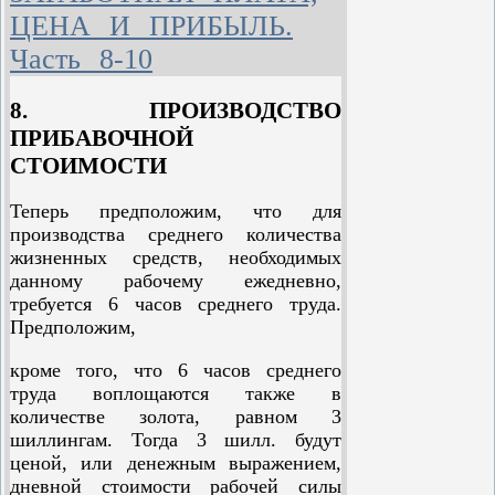
капиталисту-предпринимателю
ЦЕНА И ПРИБЫЛЬ.
возможность производить
Часть 8-10
прибавочную стоимость или, что то
же самое, присваивать некоторое
количество неоплаченного труда,
8. ПРОИЗВОДСТВО
ведет к тому, что собственник средств
ПРИБАВОЧНОЙ
труда, полностью или частично
СТОИМОСТИ
ссужающий их капиталисту-
предпринимателю, словом,
Теперь предположим, что для
капиталист, ссужающий деньги,
производства среднего количества
получает возможность требовать себе
жизненных средств, необходимых
другую часть этой прибавочной
данному рабочему ежедневно,
стоимости под названием процента.
требуется 6 часов среднего труда.
Таким образом, капиталисту-
Предположим,
предпринимателю как таковому
остается только то, что называется
кроме того, что 6 часов среднего
промышленной, или коммерческой,
труда воплощаются также в
прибылью.
количестве золота, равном 3
шиллингам. Тогда 3 шилл. будут
Вопрос о том, какими законами
ценой, или денежным выражением,
регулируется это распределение всей
дневной стоимости рабочей силы