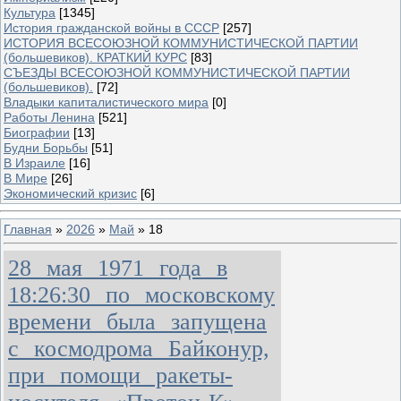
Культура
[1345]
История гражданской войны в СССР
[257]
ИСТОРИЯ ВСЕСОЮЗНОЙ КОММУНИСТИЧЕСКОЙ ПАРТИИ
(большевиков). КРАТКИЙ КУРС
[83]
СЪЕЗДЫ ВСЕСОЮЗНОЙ КОММУНИСТИЧЕСКОЙ ПАРТИИ
(большевиков).
[72]
Владыки капиталистического мира
[0]
Работы Ленина
[521]
Биографии
[13]
Будни Борьбы
[51]
В Израиле
[16]
В Мире
[26]
Экономический кризис
[6]
Главная
»
2026
»
Май
»
18
28 мая 1971 года в
18:26:30 по московскому
времени была запущена
с космодрома Байконур,
при помощи ракеты-