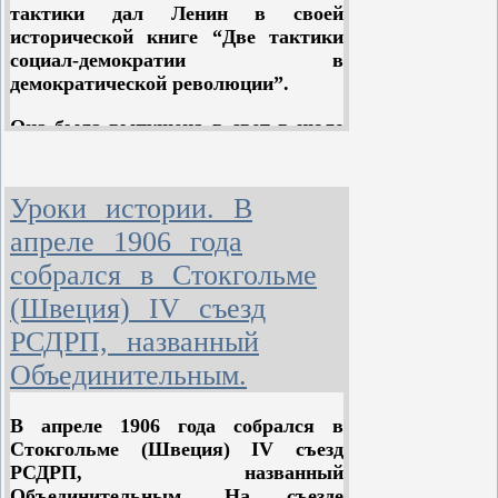
тактики дал Ленин в своей
исторической книге “Две тактики
социал-демократии в
демократической революции”.
Она была выпущена в свет в июле
1905 года, то есть спустя два месяца
после III съезда партии. Судя по
заглавиям книги, можно было
Уроки истории. В
подумать, что Ленин касается в ней
апреле 1906 года
вопросов тактики только лишь
периода буржуазно-демократической
собрался в Стокгольме
революции и имеет в виду только
(Швеция) IV съезд
русских меньшевиков. На самом
РСДРП, названный
деле, критикуя тактику
меньшевиков, он разоблачал вместе
Объединительным.
с тем тактику международного
оппортунизма, обосновывая же
В апреле 1906 года собрался в
тактику марксистов в период
Стокгольме (Швеция) IV съезд
буржуазной революции и проводя
РСДРП, названный
разницу между революцией
Объединительным. На съезде