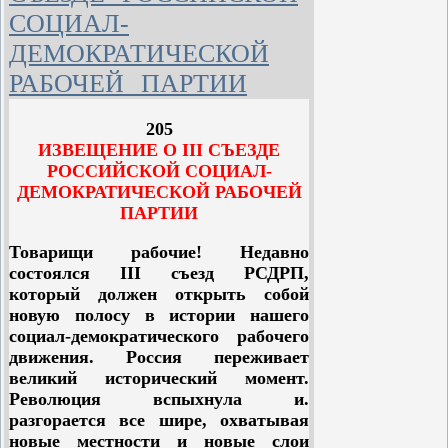
вопросов, переходя от менее к более
безучастию к ней, не
СОЦИАЛ-
существенному.
предоставлению руководства в ней
ДЕМОКРАТИЧЕСКОЙ
буржуазии, а, напротив, самому
Партийный кризис вырешился сам
РАБОЧЕЙ ПАРТИИ
энергичному участию, самой
собой одним уже фактом созыва
решительной борьбе за
съезда. Основу кризиса, как
последовательный пролетарский
205
известно, составляло упорное
демократизм, за доведение
ИЗВЕЩЕНИЕ О III СЪЕЗДЕ
нежелание меньшинства II съезда
революции до конца” (
Ленин
, т.
РОССИЙСКОЙ СОЦИАЛ-
подчиниться большинству его.
VIII, стр. 58). $CUT$
ДЕМОКРАТИЧЕСКОЙ РАБОЧЕЙ
ПАРТИИ
“Мы должны не забывать, писал
дальше Ленин, что нет и быть не
Товарищи рабочие! Недавно
может в настоящее время другого
состоялся III съезд РСДРП,
средства приблизить социализм, как
который должен открыть собой
полная политическая свобода, как
новую полосу в истории нашего
демократическая республика” (там
социал-демократического рабочего
же, стр. 104).
движения. Россия переживает
великий исторический момент.
Революция вспыхнула и.
разгорается все шире, охватывая
новые местности и новые слои