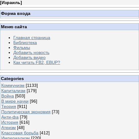
[
Израиль
]
Форма входа
Меню сайта
Главная страница
Библиотека
Фильмы
Добавить новость
Добавить видео
Как читать FB2, EBUP?
Categories
Коммунизм
[1133]
Капитализм
[179]
Война
[503]
В мире науки
[96]
Теория
[911]
Политическая экономия
[73]
Анти-фа
[79]
История
[616]
Атеизм
[48]
Классовая борьба
[412]
Империализм
[220]