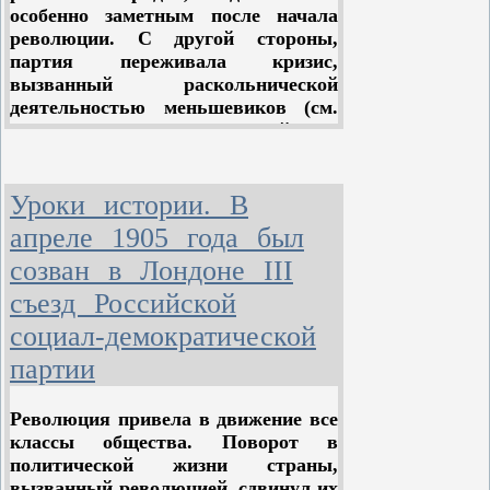
широкой, открытой, массовой
особенно заметным после начала
борьбы за социализм. Мы знаем,
революции. С другой стороны,
что экономическое развитие с
партия переживала кризис,
неумолимой силой - и тем быстрее,
вызванный раскольнической
чем свободнее оно пойдет, - будет
деятельностью меньшевиков (см.
подкапывать власть капитала и
ст. «II съезд РСДРП»). Весной 1905
подготовлять победу социализма.
г. соотношение сил в РСДРП было
таково: у большевиков — 32
комитета и 35 групп (главным
Уроки истории. В
образом в Центральном
апреле 1905 года был
промышленном районе, Поволжье,
созван в Лондоне III
на Урале и в северных областях
страны), у меньшевиков — 23
съезд Российской
комитета и 27 групп (западные и
социал-демократической
южные районы, Кавказ). 10
комитетов и 43 группы занимали
партии
колеблющиеся, примиренческие
позиции.
Революция привела в движение все
классы общества. Поворот в
политической жизни страны,
вызванный революцией, сдвинул их