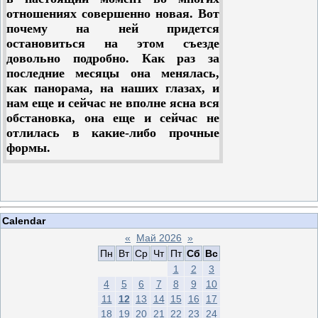
я буду говорить: а) состояние
отношениях совершенно новая. Вот
массовых организаций,
почему на ней придется
окружающих партию и
остановиться на этом съезде
связывающих ее с классом, и рост
довольно подробно. Как раз за
коммунистического влияния в этих
последние месяцы она менялась,
организациях; б) состояние
как панорама, на наших глазах, и
госаппарата, наркоматского и
нам еще и сейчас не вполне ясна вся
хозрасчетного, а также низового
обстановка, она еще и сейчас не
советского аппарата, и рост
отлилась в какие-либо прочные
коммунистического влияния в этой
формы.
области; в) состав партии и
ленинский призыв; г) состав
Прежде всего, товарищи, мне
руководящих органов партии,
кажется, нужно иметь в виду, — и
кадры партии и молодняк
теперь это уже яснее ясного, — что
партийный; д) работа партии в
наша международная политика
Calendar
области агитации и пропаганды,
больше, чем когда бы то ни было, и
«
Май 2026
»
работа в деревне; е) работа партии
теснее, чем когда бы то ни было,
Пн
Вт
Ср
Чт
Пт
Сб
Вс
в области учета, распределения и
связана с внутренней политикой.
1
2
3
выдвижения ответственных
Это надо хорошенько запомнить.
4
5
6
7
8
9
10
работников, партийных и
Иногда наблюдается такое
11
12
13
14
15
16
17
беспартийных; ж) внутренняя
настроение в партии, что вот
18
19
20
21
22
23
24