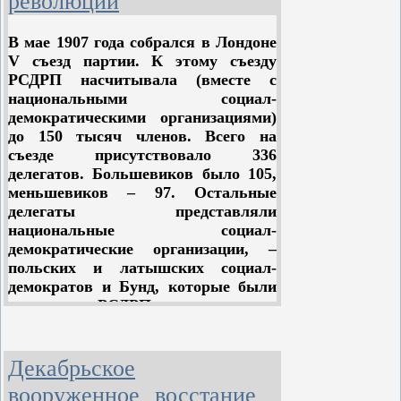
революции
В мае 1907 года собрался в Лондоне
V съезд партии. К этому съезду
РСДРП насчитывала (вместе с
национальными социал-
демократическими организациями)
до 150 тысяч членов. Всего на
съезде присутствовало 336
делегатов. Большевиков было 105,
меньшевиков – 97. Остальные
делегаты представляли
национальные социал-
демократические организации, –
польских и латышских социал-
демократов и Бунд, которые были
приняты в РСДРП на предыдущем
съезде.
Троцкий пытался сколотить на
Декабрьское
съезде свою отдельную
вооруженное восстание
центристскую, то есть