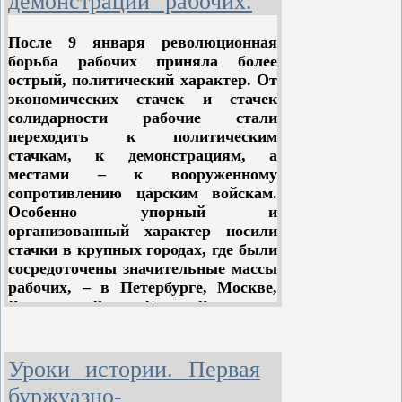
демонстрации рабочих.
отлагательства практические
вопросы, ставшие перед
После 9 января революционная
пролетариатом об организации
борьба рабочих приняла более
вооруженного восстания, о
острый, политический характер. От
свержении царского правительства,
экономических стачек и стачек
о создании временного
солидарности рабочие стали
революционного правительства, об
переходить к политическим
участии социал-демократии в этом
стачкам, к демонстрациям, а
правительстве, об отношении к
местами – к вооруженному
крестьянству, об отношении к
сопротивлению царским войскам.
либеральной буржуазии и т.п.
Особенно упорный и
Необходимо было выработать
организованный характер носили
единую и продуманную
стачки в крупных городах, где были
марксистскую тактику социал-
сосредоточены значительные массы
демократии.
рабочих, – в Петербурге, Москве,
Варшаве, Риге, Баку. В первых
Но благодаря оппортунизму и
рядах борющегося пролетариата
раскольническим действиям
шли металлисты. Передовые
меньшевиков Российская социал-
отряды рабочих своими стачками
демократия оказалась в это время
Уроки истории. Первая
раскачивали менее сознательные
расколотой на две фракции. Раскол
буржуазно-
слои, поднимали на борьбу весь
нельзя было еще считать полным, и