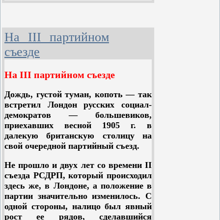
населения. Пролетариат стоит во
главе боевых сил революции. Он
принес уже наибольшие жертвы
На III партийном
делу свободы и готовится теперь к
решительному бою с царским
съезде
самодержавием. Сознательные
представители пролетариата знают,
На III партийном съезде
что свобода не даст трудящимся
избавления от нищеты, гнета и
Дождь, густой туман, копоть — так
эксплуатации. Буржуазия, ныне
встретил Лондон русских социал-
стоящая за дело свободы,
демократов — большевиков,
постарается на другой день после
приехавших весной 1905 г. в
революции отнять у рабочих
далекую британскую столицу на
возможно большую часть ее
свой очередной партийный съезд.
завоеваний, выступит
непримиримым врагом
Не прошло и двух лет со времени II
социалистических требований
съезда РСДРП, который происходил
пролетариата. Но мы не боимся
здесь же, в Лондоне, а положение в
свободной, объединенной и
партии значительно изменилось. С
окрепшей буржуазии. Мы знаем, что
одной стороны, налицо был явный
свобода даст нам возможность
рост ее рядов, сделавшийся