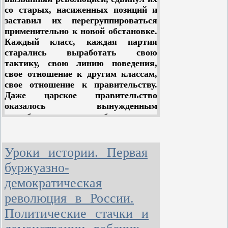
со старых, насиженных позиций и
заставил их перегруппироваться
применительно к новой обстановке.
Каждый класс, каждая партия
старались выработать свою
тактику, свою линию поведения,
свое отношение к другим классам,
свое отношение к правительству.
Даже царское правительство
оказалось вынужденным
выработать свою, необычную для
него, новую тактику, в виде
обещания созвать
“представительное учреждение”, –
Уроки истории. Первая
булыгинскую думу.
буржуазно-
Необходимо было выработать свою
демократическая
тактику и социал-демократической
революция в России.
партии. Этого требовал
нарастающий подъем революции.
Политические стачки и
Этого требовали не терпящие