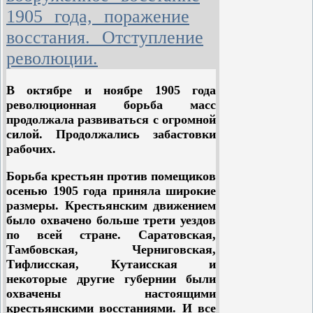
полуменьшевистскую группку, но за
1905 года, поражение
ним никто не пошел.
восстания. Отступление
Так как большевики вели за собой
революции.
поляков и латышей, то они имели
устойчивое большинство на съезде.
В октябре и ноябре 1905 года
революционная борьба масс
Одним из основных вопросов
продолжала развиваться с огромной
борьбы на съезде был вопрос об
силой. Продолжались забастовки
отношении к буржуазным партиям.
рабочих.
По этому вопросу шла борьба
между большевиками и
Борьба крестьян против помещиков
меньшевиками еще на II съезде.
осенью 1905 года приняла широкие
Съезд дал большевистскую оценку
размеры. Крестьянским движением
всем непролетарским партиям –
было охвачено больше трети уездов
черносотенцам, октябристам,
по всей стране. Саратовская,
кадетам, эсерам – и сформулировал
Тамбовская, Черниговская,
большевистскую тактику в
Тифлисская, Кутаисская и
отношении этих партий.
некоторые другие губернии были
охвачены настоящими
крестьянскими восстаниями. И все