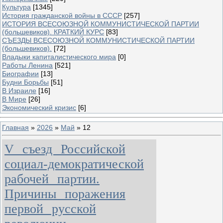
Культура
[1345]
История гражданской войны в СССР
[257]
ИСТОРИЯ ВСЕСОЮЗНОЙ КОММУНИСТИЧЕСКОЙ ПАРТИИ
(большевиков). КРАТКИЙ КУРС
[83]
СЪЕЗДЫ ВСЕСОЮЗНОЙ КОММУНИСТИЧЕСКОЙ ПАРТИИ
(большевиков).
[72]
Владыки капиталистического мира
[0]
Работы Ленина
[521]
Биографии
[13]
Будни Борьбы
[51]
В Израиле
[16]
В Мире
[26]
Экономический кризис
[6]
Главная
»
2026
»
Май
»
12
V съезд Российской
социал-демократической
рабочей партии.
Причины поражения
первой русской