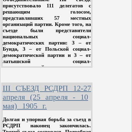
буржуазной и революцией
присутствовало 111 делегатов с
социалистической, – он
решающим голосом,
сформулировал вместе с тем основы
представлявших 57 местных
марксистской тактики в период
организаций партии. Кроме того, на
перехода от революции буржуазной
съезде были представители
к революции социалистической.
национальных социал-
демократических партии: 3 – от
Вот основные тактические
Бунда, 3 – от Польской социал-
положения, развитые Лениным в
демократической партии и 3 – от
его брошюре “Две тактики социал-
латышской социал-
демократии в демократической
демократической организации.
революции”.
Вследствие разгрома
1) Основным тактическим
большевистских организаций во
положением, пронизывающим
III СЪЕЗД РСДРП 12-27
время и после декабрьского
книгу Ленина, является идея о том,
апреля (25 апреля - 10
восстания не все они могли послать
что пролетариат может и должен
делегатов. Кроме того, меньшевики
быть
вождем
буржуазно-
мая) 1905 г.
в “дни свободы” 1905 года приняли
демократической революции,
в свои ряды массу мелкобуржуазной
руководителем
буржуазно-
Долгая и упорная борьба за съезд в
интеллигенции, ничего общего не
демократической революции в
РСДРП наконец закончилась.
имевшую с революционным
России.
Третий съезд состоялся. Подробная