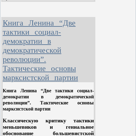
же натиск крестьянских масс был
еще недостаточен. Крестьянскому
движению не хватало
Книга Ленина “Две
организованности и руководства.
тактики социал-
Усилились волнения и среди солдат
демократии в
в ряде городов – Тифлисе,
Владивостоке, Ташкенте,
демократической
Самарканде, Курске, Сухуми,
революции”.
Варшаве, Киеве, Риге. Вспыхнуло
восстание в Кронштадте и среди
Тактические основы
матросов Черноморского флота в
марксистской партии
Севастополе (в ноябре 1905 года).
Но, будучи разрозненными, эти
Книга Ленина “Две тактики социал-
восстания были подавлены
демократии в демократической
царизмом.
революции”. Тактические основы
марксистской партии
Классическую критику тактики
меньшевиков и гениальное
обоснование большевистской