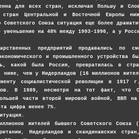
ценна для всех стран, исключая Польшу и Сло
х стран Центральной и Восточной Европы ни
о Советского Союза ситуация еще более драмати
е уменьшение на 48% между 1993-1996, а у Росс
дарственных предприятий продавались по с
экономического и промышленного устройства б
щь, какой была Россия, превратилась в стр
) ниже, чем у Нидерландов (16 миллионов жител
менту социалистической революции в 1917 г
тов. В 1989, несмотря на тот факт, что С
большей части второй мировой войной, ВВП на
эта цифра менее 7%.
итуация.
иллионов жителей бывшего Советского Союза (
британии, Нидерландов и скандинавских стра