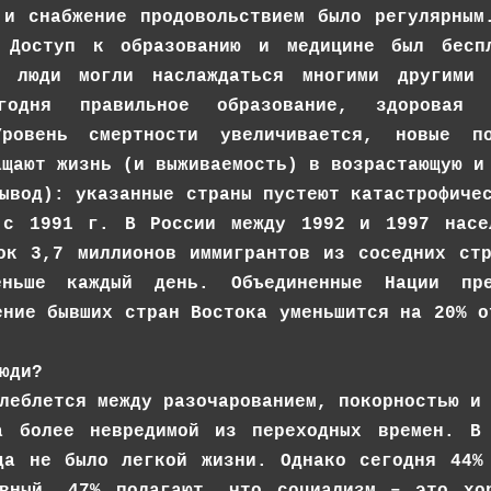
 и снабжение продовольствием было регулярным
 Доступ к образованию и медицине был беспл
и люди могли наслаждаться многими другими 
егодня правильное образование, здорова
Уровень смертности увеличивается, новые по
ащают жизнь (и выживаемость) в возрастающую и
ывод): указанные страны пустеют катастрофиче
 с 1991 г. В России между 1992 и 1997 насе
ок 3,7 миллионов иммигрантов из соседних ст
еньше каждый день. Объединенные Нации пр
ение бывших стран Востока уменьшится на 20% о
юди?
леблется между разочарованием, покорностью и
а более невредимой из переходных времен. В
да не было легкой жизни. Однако сегодня 44%
ивный. 47% полагают, что социализм – это хо