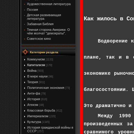
Художественная литература
Поэзия
Детская развивающая
Как жилось в Со
литература
Забавная Библия
Темная сторона Америки. О
чём молчат "демократы".
Советское кино
Водворение 
Категории раздела
плане, так и в 
Коммунизм
[1133]
Капитализм
[179]
Война
[503]
экономике рыночн
В мире науки
[96]
Теория
[911]
Политическая экономия
[73]
благосостоянии. 
Анти-фа
[79]
История
[616]
Атеизм
Это драматично и
[48]
Классовая борьба
[412]
Между 1990
Империализм
[220]
Культура
[1345]
произведенных з
История гражданской войны в
СССР
сравнимого уров
[257]