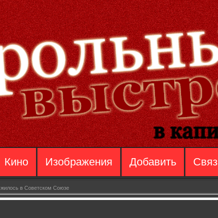
Кино
Изображения
Добавить
Связ
 жилось в Советском Союзе