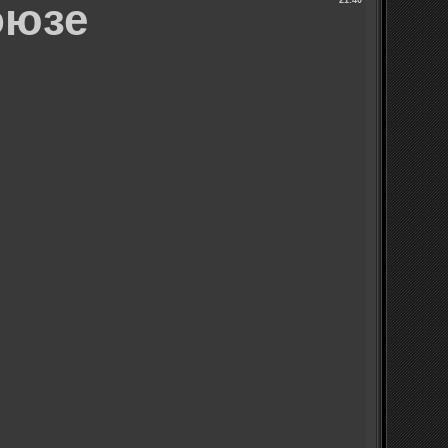
оюзе
21:40