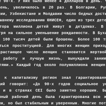
е 90-х. У них было менее 4 долларов в день. 
ень, увеличилось в 20 раз. В Болгарии, Рум
нии, Узбекистане и Молдавии число бедных дост
авнему исследованию ЮНИСЕФ, один из трех дет
тора миллиона детей живут в детдомах. В 
тря на сильное уменьшение рождаемости. В Бух
, 100 тысяч детей были брошены. Более 100 т
аться проституцией. Для многих женщин прих
зрастающее число женщин становится жертво
 работу и лучшую жизнь, вынуждали занима
тями.» Каждый год около полумиллиона женщин
а к капитализму регион знал гарантированн
ций говорит: «До 90-х годов социальное у
ы и в странах CEI было заметно хорошим. Бы
лный рабочий день была гарантирована всю 
им, но был стабильным и уверенным. Многие пот