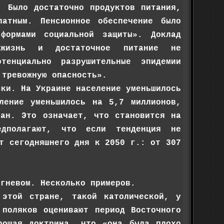
. Было достаточно продуктов питания,
атным. Пенсионное обеспечение было
формами социальной защиты». Доклад
я жизнь и достаточное питание не
тенциально разрушительные эпидемии
 тревожную опасность».
ски. На Украине население уменьшилось
ление уменьшилось на 5,7 миллионов,
ран. Это означает, что становится на
едполагают, что если тенденция не
т сегодняшнего дня к 2050 г.: от 307
 гневом. Несколько примеров.
 этой стране, такой католической, у
 поляков оценивают период Восточного
рошая доктрина, что «она была плохо