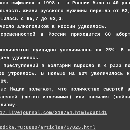
аев сифилиса в 1998 г. в России было в 40 ра
льность жизни русского мужчины перешла от 63
ьшилась с 65,7 до 62,3.
число алкоголиков в России удвоилось.
еременностей в России приходится 60 аборт
количество суицидов увеличилось на 25%. В н
даже удвоилось.
о преступлений в Болгарии выросло в 4 раза п
ке утроилось. В Польше на 60% увеличилось к
50%.
ные Нации полагают, что количество смертей 
олезней (легко излечимых) или насилия (вой
ализму.
17.livejournal.com/218754.html#cutid1
odika.ru:8080/articles/17025.h
tml