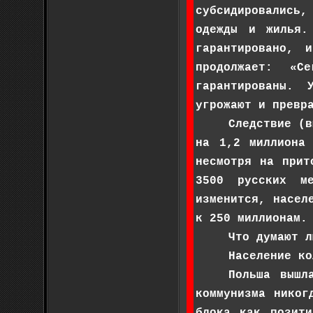
субсидировались,
одежды и жилья.
гарантировано, 
продолжает: «С
гарантированы. 
угрожают и превр
Следствие (в
на 1,2 миллиона
несмотря на прит
3500 русских м
изменится, насел
к 250 миллионам.
Что думают л
Население ко
Польша вышл
коммунизма никог
блока как позит