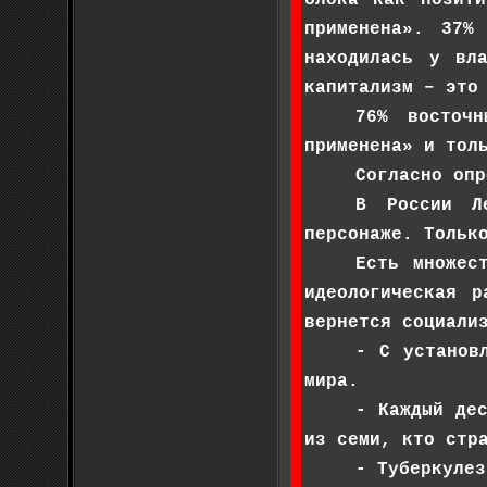
применена». 37%
находилась у вл
капитализм – это
76% восточ
применена» и тол
Согласно опр
В России Л
персонаже. Тольк
Есть множес
идеологическая 
вернется социали
- С установ
мира.
- Каждый де
из семи, кто стр
- Туберкулез