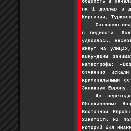
бедность в начал
на 1 доллар в д
Киргизии, Туркме
Согласно нед
в бедности. Пол
удвоилось, несмо
живут на улицах
вынуждены заним
катастрофа: «Во
отчаянно искали
криминальными се
Западную Европу.
До переход
Объединенных На
Восточной Европ
Занятость на по
который был низк