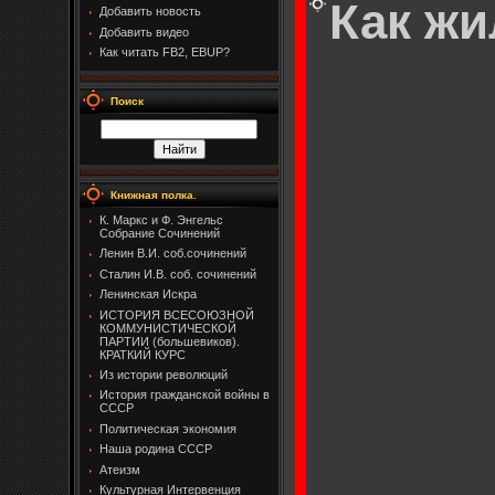
Как жи
Добавить новость
Добавить видео
Как читать FB2, EBUP?
Поиск
Книжная полка.
К. Маркс и Ф. Энгельс
Собрание Сочинений
Ленин В.И. соб.сочинений
Сталин И.В. соб. сочинений
Ленинская Искра
ИСТОРИЯ ВСЕСОЮЗНОЙ
КОММУНИСТИЧЕСКОЙ
ПАРТИИ (большевиков).
КРАТКИЙ КУРС
Из истории революций
История гражданской войны в
СССР
Политическая экономия
Наша родина СССР
Атеизм
Культурная Интервенция