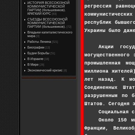
ИСТОРИЯ ВСЕСОЮЗНОЙ
регрессия равно
КОММУНИСТИЧЕСКОЙ
ПАРТИИ (большевиков).
коммунистически
КРАТКИЙ КУРС
[83]
СЪЕЗДЫ ВСЕСОЮЗНОЙ
республик бывшег
КОММУНИСТИЧЕСКОЙ
ПАРТИИ (большевиков).
[72]
Украины было даж
Владыки капиталистического
мира
[0]
Работы Ленина
[521]
Акции госу
Биографии
[13]
Будни Борьбы
[51]
могущественного 
В Израиле
[16]
промышленная мо
В Мире
[26]
Экономический кризис
миллиона жителей
[6]
лет назад. К мо
Соединенных Шта
разрушенным по 
Штатов. Сегодня 
Социальная с
Около 150 м
Франции, Велико