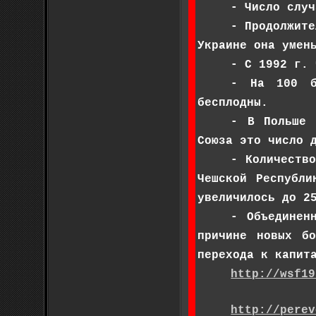
- Число случ
- Продолжите
Украине она умен
- С 1992 г. 
- На 100 б
бесплодны.
- В Польше 
Союза это число 
- Количеств
Чешской Республи
увеличилось до 2
- Объединен
причине новых б
перехода к капит
http://wsf19
http://perev