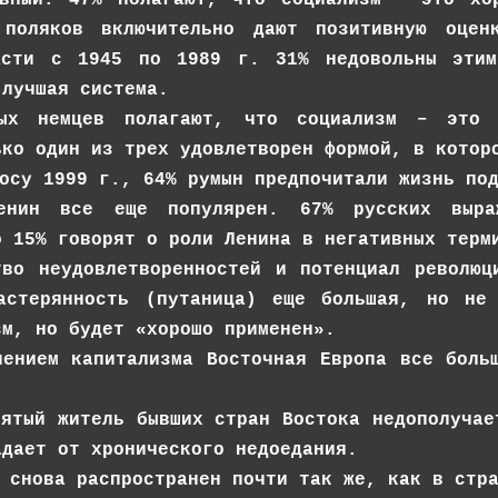
 поляков включительно дают позитивную оцен
асти с 1945 по 1989 г. 31% недовольны этим
 лучшая система.
ных немцев полагают, что социализм – это 
ько один из трех удовлетворен формой, в котор
осу 1999 г., 64% румын предпочитали жизнь по
енин все еще популярен. 67% русских выра
о 15% говорят о роли Ленина в негативных терм
тво неудовлетворенностей и потенциал револю
растерянность (путаница) еще большая, но не
зм, но будет «хорошо применен».
лением капитализма Восточная Европа все боль
сятый житель бывших стран Востока недополучае
адает от хронического недоедания.
 снова распространен почти так же, как в стр