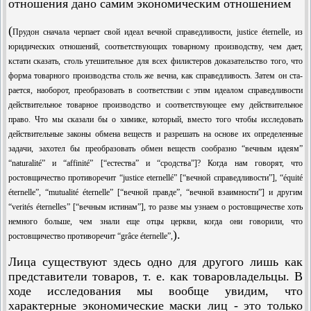
отношения дано самим экономическим отношением
(
Прудон сначала черпает свой идеал вечной справедливости, justice éternelle, из
юридических отношений, соответствующих товарному производству, чем дает,
кстати сказать, столь утешительное для всех филистеров доказательство того, что
форма товарного производства столь же вечна, как справедливость. Затем он ста­
рается, наоборот, преобразовать в соответствии с этим идеалом справедливости
дей­ствительное товарное производство и соответствующее ему действительное
право. Что мы сказали бы о химике, который, вместо того чтобы исследовать
действительные законы обмена веществ и разрешать на основе их определенные
задачи, захотел бы преобразовать обмен веществ сообразно “вечным идеям”
“naturalité” и “affinité” [“естества” и “сродства”]? Когда нам говорят, что
ростовщичество противоречит “jus­tice eternellé” [“вечной справедливости”], “équité
éternelle”, “mutualité éternelle” [“вечной правде”, “вечной взаимности”] и другим
“verités éternelles” [“вечным исти­нам”], то разве мы узнаем о ростовщичестве хоть
немного больше, чем знали еще отцы церкви, когда они говорили, что
).
ростовщичество противоречит “grâce éternelle”,
Лица существуют здесь одно для другого лишь как
представители товаров, т. е. как товаровладельцы. В
ходе исследования мы вообще увидим, что
характерные экономические маски лиц - это только