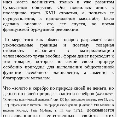
идея могла возникнуть только в уже развитом
буржуазном обществе. Она появилась лишь в
последнюю треть XVII столетия, а попытка ее
осуществления, в национальном масштабе, была
сделана впервые сто лет спустя, во время
французской буржуазной революции.
По мере того как обмен товаров разрывает свои
узколокальные границы и поэтому товарная
стоимость вырастает в материализацию
человеческого труда вообще, форма денег переходит к
тем товарам, которые по самой своей природе
особенно пригодны для выполнения общественной
функции всеобщего эквивалента, а именно к
благородным металлам.
Что «золото и серебро по природе своей не деньги, но
деньги по своей природе - золото и серебро» (
Карл Маркс.
“К критике политической экономии”, стр. 135 [см. настоящее издание, том 13, стр.
137]. “Драгоценные металлы... по природе своей деньги”
(
Galiani,
“Della Moneta”, в
), доказывается
издании Кустоди, Parte Moderna, т. III, стр. 137).
согласованностью естественных свойств этих