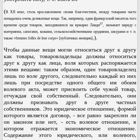
(
В XII веке, столь прославленном своим благочестием, между товарами часто
попадались очень деликатные вещи. Так, например, один французский писатель того
37
времени среди товаров, находившихся на ярмарке Ланди
, называет наряду с
материями, сапогами, кожами, сельскохозяйственными орудиями, шкурами и т. п.
.).
также «femmes folles de leur corps» [публичных женщин]
Чтобы данные вещи могли относиться друг к другу
как товары, товаровладельцы должны относиться
друг к другу как лица, воля которых распоряжается
этими вещами: таким образом, один товаровладелец
лишь по воле другого, следовательно каждый из них
лишь при посредстве одного общего им обоим
волевого акта, может присвоить себе чужой товар,
отчуждая свой собственный. Следовательно, они
должны признавать друг в друге частных
собственников. Это юридическое отношение, формой
которого является договор, - все равно закреплен ли
он законом или нет, - есть волевое отношение, в
котором отражается экономическое отношение.
Содержание этого юридического, или волевого,