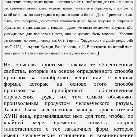
величеству принадлежит право... чеканки монеты, снаб­жения деньгами и всяких
распоряжений относительно монеты, право пускать ее в обращение, и притом по
такой цене, как это нам угодно и признано нами за благо”. Догмой римского права
было, что император декретирует стоимость денег. Было безусловно запрещено
обращаться с деньгами как с товаром. “Денег же никто не должен покупать, ибо,
учрежденные для пользования всех, они не должны быть товаром”. Хорошие
разъяснения но этому поводу см
.
G. F. Pagnini.
“Saggio sopra il giusto pregio delle
cose”, 1751, в издании Кустоди, Paite Moderna, т. II. В частности, во второй части
).
своей работы Паньини полемизирует с господами юристами.
Но, объявляя простыми знаками те общественные
свойства, которые на основе определенного способа
производства приобретают вещи, или те вещные
формы, которые на основе этого способа
производства приобретают общественные
определения труда, их тем самым объявляют
произвольным продуктом человеческого разума.
Такова была излюбленная манера просветителей
XVIII века, применявшаяся ими для того, чтобы, по
крайней мере временно, снимать покров
таинственности с тех загадочных форм, которые
имели человеческие отношения и возникновение