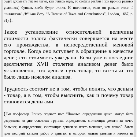
будет добывать так же легко, как теперь одну, то caeteris paribus [при прочих равных
условиях] бушель хлеба будет стоить 10 шиллингов, если он раньше стоил 5
шиллингов”
(William Petty.
“A Treatise of Taxes and Contributions”, London, 1667, p.
).
31).
Такое установление относительной величины
стоимости золота фактически совершается на месте
его производства, в непосредственной меновой
торговле. Когда оно вступает в обращение в качестве
денег, его стоимость уже дана. Если уже в последние
десятилетия XVII столетия анализом денег было
установлено, что деньги суть товар, то все-таки это
было лишь началом анализа.
Трудность состоит не в том, чтобы понять, что деньги
- товар, а в том, чтобы выяснить, как и почему товар
становится деньгами
(
Г-н профессор Рошер поучает нас: “Ложные определения денег могут быть
разделены на две основные группы; определения, считающие деньги за нечто
большее, и определения, считающие деньги за нечто меньшее, чем товар”. Затем
идет пестрый каталог работ о деньгах, в котором нельзя уловить и намека на