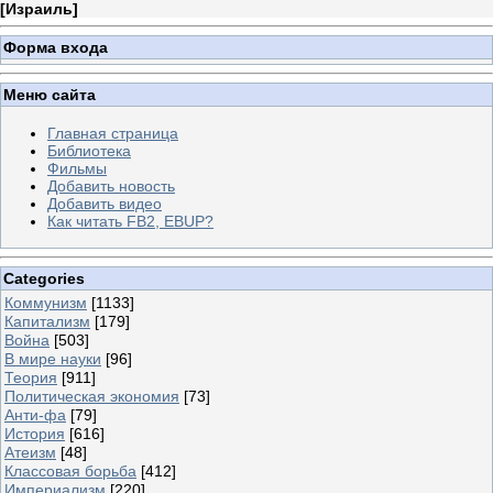
[
Израиль
]
Форма входа
Меню сайта
Главная страница
Библиотека
Фильмы
Добавить новость
Добавить видео
Как читать FB2, EBUP?
Categories
Коммунизм
[1133]
Капитализм
[179]
Война
[503]
В мире науки
[96]
Теория
[911]
Политическая экономия
[73]
Анти-фа
[79]
История
[616]
Атеизм
[48]
Классовая борьба
[412]
Империализм
[220]