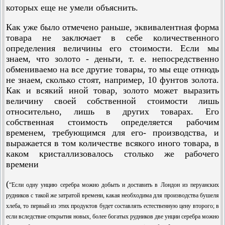
которых еще не умели объяснить.
Как уже было отмечено раньше, эквивалентная форма
товара не заключает в себе количественного
определения величины его стоимости. Если мы
знаем, что золото - деньги, т. е. непосредственно
обмениваемо на все другие товары, то мы еще отнюдь
не знаем, сколько стоят, например, 10 фунтов золота.
Как и всякий иной товар, золото может выразить
величину своей собственной стоимости лишь
относительно, лишь в других товарах. Его
собственная стоимость определяется рабочим
временем, требующимся для его- производства, и
выражается в том количестве всякого иного товара, в
каком кристаллизовалось столько же рабочего
времени
(
“Если одну унцию серебра можно добыть и доставить в Лондон из перуан­ских
рудников с такой же затратой времени, какая необходима для производства бу­шеля
хлеба, то первый из
этих продуктов будет составлять естественную цену второго; в
если вследствие открытия новых, более богатых рудников две унции серебра можно