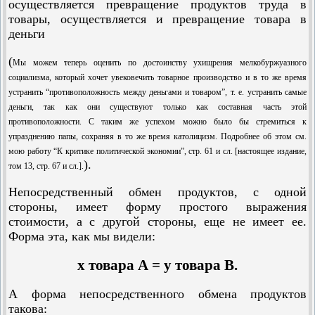
осуществляется превращение продуктов труда в
товары, осуществляется и превращение товара в
деньги
(
Мы можем теперь оценить по достоинству ухищрения мелкобуржуазного
социализма, который хочет увековечить товарное производство и в то же время
устра­нить “противоположность между деньгами и товаром”, т. е. устранить самые
деньги, так как они существуют только как составная часть этой
противоположности. С таким же успехом можно было бы стремиться к
упразднению папы, сохраняя в то же время католицизм. Подробнее об этом см.
мою работу “К критике политической экономии”, стр. 61 и сл. [настоящее издание,
).
том 13, стр. 67 и сл.].
Непосредственный обмен продуктов, с одной
стороны, имеет форму простого выражения
стоимости, а с другой стороны, еще не имеет ее.
Форма эта, как мы видели:
х товара А = у товара В.
А форма непосредственного обмена продуктов
такова: