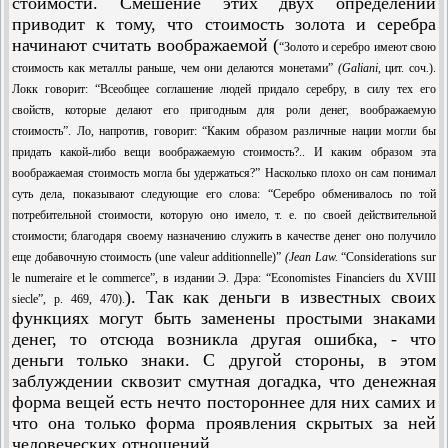
стоимости. Смешение этих двух определений
приводит к тому, что стоимость золота и серебра
начинают считать воображаемой (
“Золото и серебро имеют свою
стоимость как металлы раньше, чем они делаются монетами”
(
Galiani,
цит. соч.).
Локк говорит: “Всеобщее соглашение людей придало серебру, в силу тех его
свойств, которые делают его пригодным для роли денег, воображаемую
стоимость”. Ло, напротив, говорит: “Каким образом различные нации могли бы
придать какой-либо вещи воображаемую стоимость?.. И каким образом эта
воображаемая стоимость могла бы удержаться?” Насколько плохо он сам понимал
суть дела, показывают следующие его слова: “Серебро обменивалось по той
потреби­тельной стоимости, которую оно имело, т. е. по своей действительной
стоимости; бла­годаря своему назначению служить в качестве денег оно получило
еще добавочную стоимость (une valeur additionnelle)”
(
Jean Law.
“Considerations sur
le numeraire et le commerce”, в издании Э. Дэра: “Economistes Financiers du XVIII
). Так как деньги в известных своих
siecle”, p. 469, 470).
функциях могут быть заменены простыми знаками
денег, то отсюда возникла другая ошибка, - что
деньги только знаки. С другой стороны, в этом
заблуждении сквозит смутная догадка, что денежная
форма вещей есть нечто постороннее для них самих и
что она только форма проявления скрытых за ней
человеческих отношений.