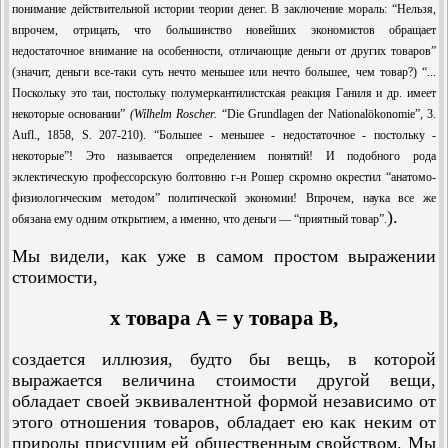
понимание действитель­ной истории теории денег. В заключение мораль: “Нельзя,
впрочем, отрицать, что большинство новейших экономистов обращает
недостаточное внимание на особенности, отличающие деньги от других товаров”
(значит, деньги все-таки суть нечто меньшее или нечто большее, чем товар?) “...
Поскольку это таи, постольку полумерканти­листская реакция Ганиля и др. имеет
некоторые основании”
(
Wilhelm Roscher.
“Die Grundlagen der Nationalökonomie”, 3.
Aufl., 1858, S. 207-210). “Большее - меньшее - недостаточное - постольку -
некоторые”! Это называется определением понятий! И подобного рода
эклектическую профессорскую болтовню г-н Рошер скромно окрестил “анатомо-
физиологическим методом” политической экономии! Впрочем, наука все же
).
обязана ему одним открытием, а именно, что деньги — “приятный товар”.
Мы видели, как уже в самом простом выражении
стоимости,
х товара А = у товара В,
создается иллюзия, будто бы вещь, в которой
выражается величина стоимости другой вещи,
обладает своей эквивалентной формой независимо от
этого отношения товаров, обладает ею как неким от
природы присущим ей общественным свойством. Мы