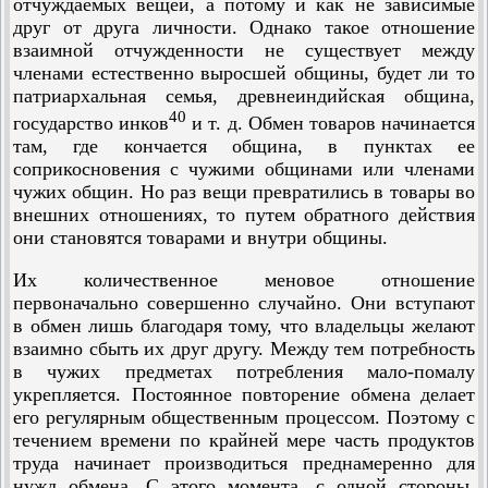
отчуждаемых вещей, а потому и как не зависимые
друг от друга личности. Однако такое отношение
взаимной отчужденности не существует между
членами естественно выросшей общины, будет ли то
патриархальная семья, древнеиндийская община,
40
государство инков
и т. д. Обмен товаров начинается
там, где кончается община, в пунктах ее
соприкосновения с чужими общинами или членами
чужих общин. Но раз вещи превратились в товары во
внешних отношениях, то путем обратного действия
они становятся товарами и внутри общины.
Их количественное меновое отношение
первоначально совершенно случайно. Они вступают
в обмен лишь благодаря тому, что владельцы желают
взаимно сбыть их друг другу. Между тем потребность
в чужих предметах потребления мало-помалу
укрепляется. Постоянное повторение обмена делает
его регулярным общественным процессом. Поэтому с
течением времени по крайней мере часть продуктов
труда начинает производиться преднамеренно для
нужд обмена. С этого момента, с одной стороны,