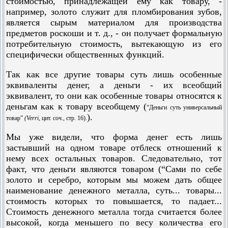
стоимостью, принадлежащей ему как товару, -
например, золото служит для пломбирования зубов,
является сырым материалом для производства
предметов роскоши и т. д., - он получает формальную
потребительную стоимость, вытекающую из его
специфически общественных функций.
Так как все другие товары суть лишь особенные
эквиваленты денег, а деньги - их всеобщий
эквивалент, то они как особенные товары относятся к
деньгам как к товару всеобщему (
“Деньги суть универсальный
).
товар”
(
Verri,
цит. соч., стр. 16).
Мы уже видели, что форма денег есть лишь
застывший на одном товаре отблеск отношений к
нему всех остальных товаров. Следовательно, тот
факт, что деньги являются товаром (“Сами по себе
золото и серебро, которым мы можем дать общее
наименование денежного металла, суть... товары...
стоимость которых то повышается, то падает...
Стоимость денежного металла тогда считается более
высокой, когда меньшего по весу количества его