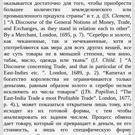
оказывается достаточно для того, чтобы приобрести
большее коли­чество земледельческого или
промышленного продукта страны” и т. д. ([
S.
Clement,
]
“A Discourse of the General Notions of Money, Trade,
and Exchanges, as they stand in relation each to other”.
By a Merchant, London, 1695, p. 7). “Серебро и золото,
как чеканенные, так и нечеканенные, хотя и
употребляются как мера для всех других вещей, все
же суть товары не в меньшей степени, чем вино,
табак, масло, одежда или ткань” ([
J. Child.
]
“A
Discourse concerning Trade, and that in particular of the
East-Indies etc. ”. London, 1689, p. 2). “Капитал и
богатство королевства не ограничиваются только
деньгами, равным образом золото и серебро нельзя
исключить из числа товаров” ([
Th
.
Papillon.
]
“The
East-India Trade a most Profitable Trade”. London, 1677,
p. 4).), может показаться открытием лишь тому, кто
исходит из их готовой формы, с тем чтобы
анализировать их задним числом. Процесс обмена
дает товару, который он превращает в деньги, не его
стоимость, а лишь его специфическую форму