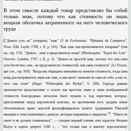
В этом смысле каждый товар представлял бы собой
только знак, потому что как стоимость он лишь
вещная оболочка затраченного на него человеческого
труда
(
“Деньги суть их” (товаров) “знак” (
V.
de Forbonnais.
“Éléments du Commerce”.
Nouv. Édit. Leyde, 1766, t. II, p. 143). “Как знак они притягиваются товарами” (там
же, стр. 155). “Деньги - знак и представитель вещи”
(
Montesquieu.
“Esprit des Loix”.
Oeuvres. London, 1767, t. II, p. 3). “Деньги не простой знак, потому что они сами
суть богатство; они - не представители стоимостей, они сами стоимость”
(
Le Trosne,
цит соч., стр. 910). “Когда мы обращаем внимание на понятие стоимости, тогда сама
вещь рассматривается лишь как знак, и она имеет значение не сама по себе, а как то,
чего она стоит”
(
Hegel.
“Philosophie des Rechts”, S. 100). Гораздо раньше
экономистов представление о золоте как простом знаке и лишь воображаемой
стоимости благород­ных металлов было пущено в ход юристами, которые,
прислужничая перед королевской властью, на протяжении всех средних веков
обосновывали право королей фальсифи­цировать монету традициями Римской
41
империи и теми понятиями о деньгах, которые выражены в пандектах
. “Никто не
смеет и не должен сомневаться”, — говорит верный ученик этих юристов Филипп
Валуа в одном декрете 1346 г., - “что только нам и нашему королевскому