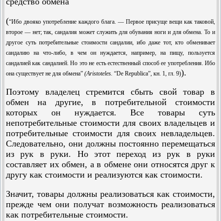
средство обмена
(
“Ибо двояко употребление каждого блага. — Первое присуще вещи как таковой,
второе — нет; так, сандалия может служить для обувания ноги и для обмена. То и
другое суть потребительные стоимости сандалии, ибо даже тот, кто обменивает
сандалию на что-либо, в чем он нуждается, например, на пищу, пользуется
сандалией как сандалией. Но это не есть естественный способ ее употребления. Ибо
).
она сущест­вует не для обмена”
(
Aristoteles.
“De Republica”, кн. 1, гл. 9)
Поэтому владелец стремится сбыть свой товар в
обмен на другие, в потребительной стоимости
которых он нуждается. Все товары суть
непотребительные стоимости для своих владельцев и
потребительные стоимости для своих невладельцев.
Следовательно, они должны постоянно перемещаться
из рук в руки. Но этот переход из рук в руки
составляет их обмен, а в обмене они относятся друг к
другу как стоимости и реализуются как стоимости.
Значит, товары должны реализоваться как стоимости,
прежде чем они получат возможность реализоваться
как потребительные стоимости.