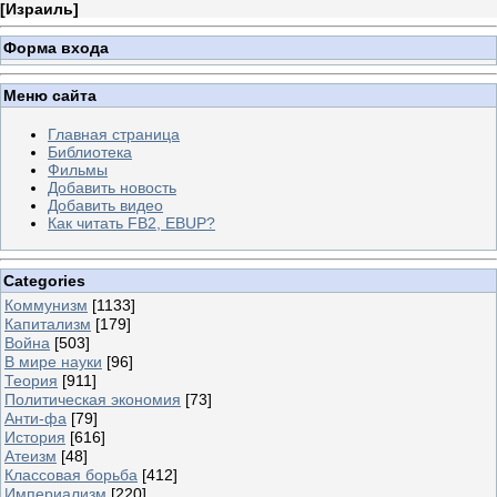
[
Израиль
]
Форма входа
Меню сайта
Главная страница
Библиотека
Фильмы
Добавить новость
Добавить видео
Как читать FB2, EBUP?
Categories
Коммунизм
[1133]
Капитализм
[179]
Война
[503]
В мире науки
[96]
Теория
[911]
Политическая экономия
[73]
Анти-фа
[79]
История
[616]
Атеизм
[48]
Классовая борьба
[412]
Империализм
[220]