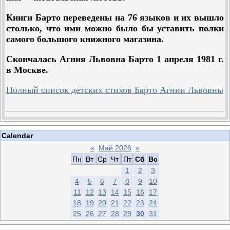
Книги Барто переведены на 76 языков и их вышло
столько, что ими можно было бы уставить полки
самого большого книжного магазина.
Скончалась Агния Львовна Барто 1 апреля 1981 г.
в Москве.
Полный список детских стихов Барто Агнии Львовны
Calendar
«
Май 2026
»
Пн
Вт
Ср
Чт
Пт
Сб
Вс
1
2
3
4
5
6
7
8
9
10
11
12
13
14
15
16
17
18
19
20
21
22
23
24
25
26
27
28
29
30
31