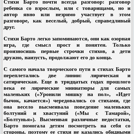
Стихи Барто почти всегда разговор: разговор
ребенка со взрослым, или с товарищами, но и
автор явно или незримо участвует в этом
разговоре, как веселый, добрый, справедливый
друг.
Стихи Барто легко запоминаются, они как озорная
игра, где смысл прост и понятен. Только
произносишь первые строчки стихов, а дети
дружно, наизусть, продолжают его до конца.
С самого начала творческого пути в стихах Барто
переплетались две линии: лирическая и
сатирическая. Еще в тридцатых годах прошлого
века ее лирические миниатюры для самых
маленьких («Уронили мишку на пол», «Идет
бычок, качается») чередовались со стихами, где
она весело высмеивала поведение маленьких
болтуний и хвастуний («Мы с Тамарой»,
«Болтунья»). Высмеивая различные недостатки,
Барто помогала детям посмотреть на себя со
стороны, поэтому ее стихи не казались обидными