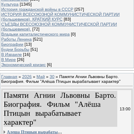
Культура
[1345]
История гражданской войны в СССР
[257]
ИСТОРИЯ ВСЕСОЮЗНОЙ КОММУНИСТИЧЕСКОЙ ПАРТИИ
(большевиков). КРАТКИЙ КУРС
[83]
СЪЕЗДЫ ВСЕСОЮЗНОЙ КОММУНИСТИЧЕСКОЙ ПАРТИИ
(большевиков).
[72]
Владыки капиталистического мира
[0]
Работы Ленина
[521]
Биографии
[13]
Будни Борьбы
[51]
В Израиле
[16]
В Мире
[26]
Экономический кризис
[6]
Главная
»
2026
»
Май
»
30
» Памяти Агнии Львовны Барто.
Биография. Фильм "Алёша Птицын вырабатывает характер"
Памяти Агнии Львовны Барто.
Биография. Фильм "Алёша
13:00
Птицын вырабатывает
характер"
Алеша Птицын вырабатывает характер