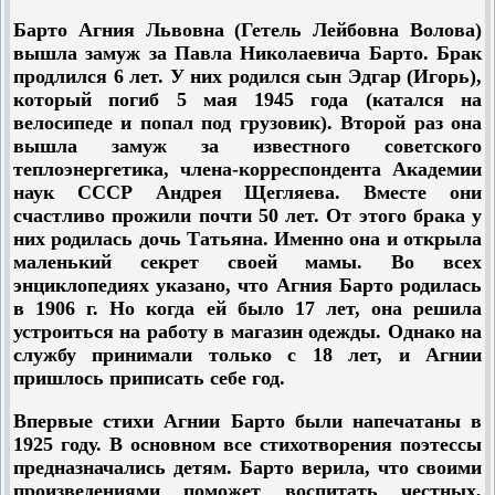
Барто Агния Львовна (Гетель Лейбовна Волова)
вышла замуж за Павла Николаевича Барто. Брак
продлился 6 лет. У них родился сын Эдгар (Игорь),
который погиб 5 мая 1945 года (катался на
велосипеде и попал под грузовик). Второй раз она
вышла замуж за известного советского
теплоэнергетика, члена-корреспондента Академии
наук СССР Андрея Щегляева. Вместе они
счастливо прожили почти 50 лет. От этого брака у
них родилась дочь Татьяна. Именно она и открыла
маленький секрет своей мамы. Во всех
энциклопедиях указано, что Агния Барто родилась
в 1906 г. Но когда ей было 17 лет, она решила
устроиться на работу в магазин одежды. Однако на
службу принимали только с 18 лет, и Агнии
пришлось приписать себе год.
Впервые стихи Агнии Барто были напечатаны в
1925 году. В основном все стихотворения поэтессы
предназначались детям. Барто верила, что своими
произведениями поможет воспитать честных,