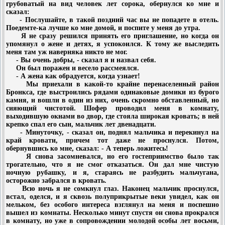
грубоватый на вид человек лет сорока, обернулся ко мне и
сказал:
- Послушайте, в такой поздний час вы не попадете в отель.
Поедемте-ка лучше ко мне домой, и поспите у меня до утра.
Я не сразу решился принять его приглашение, но когда он
упомянул о жене и детях, я успокоился. К тому же выследить
меня там уж наверняка никто не мог.
- Вы очень добры, - сказал я и назвал себя.
Он был поражен и весело рассмеялся.
- А жена как обрадуется, когда узнает!
Мы приехали в какой-то крайне перенаселенный район
Бронкса, где выстроились рядами одинаковые домики из бурого
камня, и вошли в один из них, очень скромно обставленный, но
сияющий чистотой. Шофер проводил меня в комнату,
выходившую окнами во двор, где стояла широкая кровать; в ней
крепко спал его сын, мальчик лет двенадцати.
- Минуточку, - сказал он, поднял мальчика и перекинул на
край кровати, причем тот даже не проснулся. Потом,
обернувшись ко мне, сказал: - А теперь ложитесь!
Я снова засомневался, но его гостеприимство было так
трогательно, что я не смог отказаться. Он дал мне чистую
ночную рубашку, и я, стараясь не разбудить мальчугана,
осторожно забрался в кровать.
Всю ночь я не сомкнул глаз. Наконец мальчик проснулся,
встал, оделся, и я сквозь полуприкрытые веки увидел, как он
мельком, без особого интереса взглянул на меня и поспешно
вышел из комнаты. Несколько минут спустя он снова прокрался
в комнату, но уже в сопровождении молодой особы лет восьми,