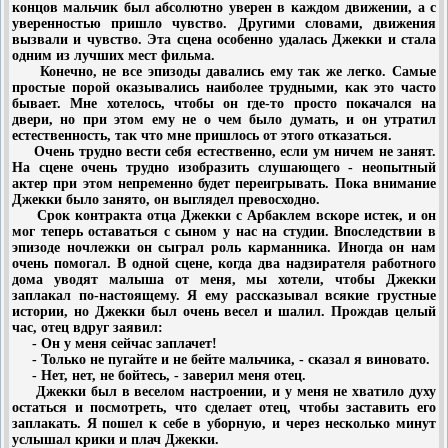
концов мальчик был абсолютно уверен в каждом движении, а с
уверенностью пришло чувство. Другими словами, движения
вызвали и чувство. Эта сцена особенно удалась Джекки и стала
одним из лучших мест фильма.
Конечно, не все эпизоды давались ему так же легко. Самые
простые порой оказывались наиболее трудными, как это часто
бывает. Мне хотелось, чтобы он где-то просто покачался на
двери, но при этом ему не о чем было думать, и он утратил
естественность, так что мне пришлось от этого отказаться.
Очень трудно вести себя естественно, если ум ничем не занят.
На сцене очень трудно изобразить слушающего - неопытный
актер при этом непременно будет переигрывать. Пока внимание
Джекки было занято, он выглядел превосходно.
Срок контракта отца Джекки с Арбаклем вскоре истек, и он
мог теперь оставаться с сыном у нас на студии. Впоследствии в
эпизоде ночлежки он сыграл роль карманника. Иногда он нам
очень помогал. В одной сцене, когда два надзирателя работного
дома уводят малыша от меня, мы хотели, чтобы Джекки
заплакал по-настоящему. Я ему рассказывал всякие грустные
истории, но Джекки был очень весел и шалил. Прождав целый
час, отец вдруг заявил:
- Он у меня сейчас заплачет!
- Только не пугайте и не бейте мальчика, - сказал я виновато.
- Нет, нет, не бойтесь, - заверил меня отец.
Джекки был в веселом настроении, и у меня не хватило духу
остаться и посмотреть, что сделает отец, чтобы заставить его
заплакать. Я пошел к себе в уборную, и через несколько минут
услышал крики и плач Джекки.