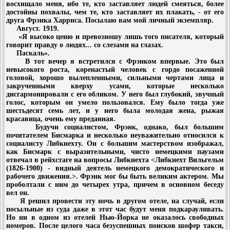
восхищало меня, ибо те, кто заставляет людей смеяться, более
достойны похвалы, чем те, кто заставляет их плакать, - от его
друга Фрэнка Харриса. Посылаю вам мой личный экземпляр.
Август. 1919.
«Я высоко ценю и превозношу лишь того писателя, который
говорит правду о людях... со слезами на глазах.
Паскаль».
В тот вечер я встретился с Фрэнком впервые. Это был
невысокого роста, коренастый человек с гордо посаженной
головой, хорошо вылепленными, сильными чертами лица и
закрученными кверху усами, которые несколько
дисгармонировали с его обликом. У него был глубокий, звучный
голос, которым он умело пользовался. Ему было тогда уже
шестьдесят семь лет, и у него была молодая жена, рыжая
красавица, очень ему преданная.
Будучи социалистом, Фрэнк, однако, был большим
почитателем Бисмарка и несколько неуважительно относился к
социалисту Либкнехту. Он с большим мастерством изображал,
как Бисмарк с выразительными, чисто немецкими паузами
отвечал в рейхстаге на вопросы Либкнехта <Либкнехт Вильгельм
(1826-1900) - видный деятель немецкого демократического и
рабочего движения.>. Фрэнк мог бы быть великим актером. Мы
проболтали с ним до четырех утра, причем в основном беседу
вел он.
Я решил провести эту ночь в другом отеле, на случай, если
посыльные из суда даже в этот час будут меня подкарауливать.
Но ни в одном из отелей Нью-Йорка не оказалось свободных
номеров. После целого часа безуспешных поисков шофер такси,