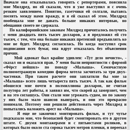
Вначале она отказывалась говорить с репортерами, пояснила
мне Милдред, но ей сказали, что я уже выступил и с очень
резким заявлением. Понятно, газетчики ей солгали, пытаясь
посеять между нами вражду, и я ей сказал об этом. Милдред
пообещала мне не давать больше никаких интервью, но
обещания своего не сдержала.
По калифорнийским законам Милдред причиталось получить
с меня двадцать пять тысяч долларов, а я предложил ей сто
тысяч, с тем, что она больше никаких претензий предъявлять ко
мне не будет. Милдред согласилась. Но когда наступил срок
подписания всех бумаг, она вдруг отказалась без объяснения
причин.
Мой адвокат был крайне удивлен: «Тут дело нечисто», -
сказал он и оказался прав. У меня были неприятности с фирмой
«Фёрст нейшнл» по поводу «Малыша». Семичастную
полнометражную комедию фирма хотела засчитать за три двух-
частевки. При таком расчете они заплатили бы мне за
«Малыша» всего лишь четыреста пять тысяч. А так как фильм
обошелся мне почти в полмиллиона долларов, не считая
полутора лет работы, я заявил им, что скорей ад замерзнет, чем
я на это соглашусь. Они стали мне угрожать судом, но по закону
у них было мало шансов выиграть, и они это прекрасно
понимали. Поэтому они решили действовать через Милдред и
попытались наложить арест на «Малыша».
Я еще не закончил монтировать фильм, и тут чутье
подсказало мне, что безопасней будет смонтировать его в другом
штате. С двумя монтажерами и с пятьюстами роликов, в
которых было около ста сорока тысяч метров пленки, я переехал