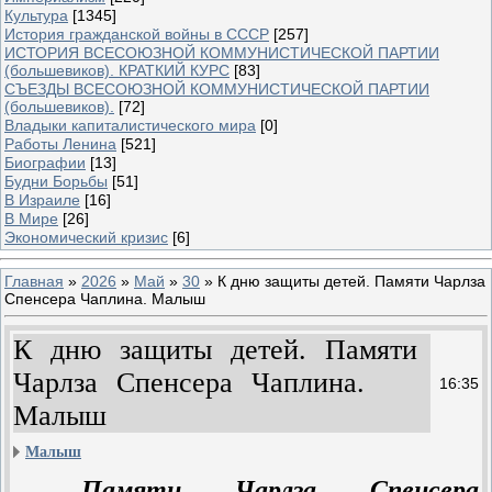
Культура
[1345]
История гражданской войны в СССР
[257]
ИСТОРИЯ ВСЕСОЮЗНОЙ КОММУНИСТИЧЕСКОЙ ПАРТИИ
(большевиков). КРАТКИЙ КУРС
[83]
СЪЕЗДЫ ВСЕСОЮЗНОЙ КОММУНИСТИЧЕСКОЙ ПАРТИИ
(большевиков).
[72]
Владыки капиталистического мира
[0]
Работы Ленина
[521]
Биографии
[13]
Будни Борьбы
[51]
В Израиле
[16]
В Мире
[26]
Экономический кризис
[6]
Главная
»
2026
»
Май
»
30
» К дню защиты детей. Памяти Чарлза
Спенсера Чаплина. Малыш
К дню защиты детей. Памяти
Чарлза Спенсера Чаплина.
16:35
Малыш
Малыш
Памяти Чарлза Спенсера