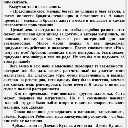
ним сыграть.
Выдумки так и посыпались.
- Представьте себе, малыш бегает по улицам и бьет стекла, а
потом является бродяга-стекольщик и вставляет их. А какая
прелесть - малыш и бродяга живут вместе и попадают в самые
невероятные приключения!
Целый день я потратил на то, чтобы подробно развить этот
сюжет, описывая один эпизод за другим, а актеры хмурились, не
понимая, почему я так увлечен уже потерянной для нас
возможностью. Много часов подряд я все продолжал
придумывать действия и положения. Потом спохватился: «Но к
чему это все? Арбакль подписал с ним контракт и, быть может,
придумал что-нибудь в том же роде. Ну что бы мне подумать об
этом раньше!»
Весь вечер и всю ночь я мысленно перебирал те возможности,
которые мог бы дать сюжет, рассчитанный на участие этого
мальчугана. На следующее утро, очень подавленный, я вызвал
актеров на репетицию, хотя одному богу было известно, зачем я
это сделал, ведь репетировать было нечего. Я сидел с ними на
сцене в полной растерянности.
Кто-то предложил мне поискать другого мальчика, быть
может, подошел бы негритенок. Но я с сомнением покачал
головой - трудно было найти второго такого же очаровательного
малыша, как Джекки.
Около половины двенадцатого в павильон, запыхавшись,
вбежал Карлайл Робинсон, наш заведующий рекламой, - он был
вне себя от волнения.
- Арбакль взял не Джекки Кугана, а его отца - Джека Кугана!