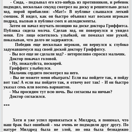
- Сюда, - подзывал его кто-нибудь из противников, и ребенок
подходил, несколько секунд смотрел на доску и решительно делал
ход, порой прибавляя: «Мат!» В публике слышался легкий
смешок. Я видел, как он быстро объявил мат восьми игрокам
подряд, вызвав в публике смех и аплодисменты.
Затем он начал изучать позицию на доске доктора Гриффитса.
Публика сидела молча. Сделав ход, он повернулся и увидел
меня. Его лицо осветилось улыбкой, он помахал мне рукой,
показывая, что долго не задержится.
Победив еще несколько игроков, он вернулся к глубоко
задумавшемуся над своей доской доктору Гриффитсу.
- Вы все еще не сделали ход? - нетерпеливо спросил мальчик.
Доктор покачал головой.
- Ну, пожалуйста, поскорей.
Гриффитс улыбнулся.
Мальчик сердито посмотрел на него.
- Вы не можете меня обыграть! Если вы пойдете так, я пойду
вот так! А если вы пойдете так, я отвечу вот так! - И он быстро
указал семь или восемь вариантов.
- Мы просидим тут всю ночь. Вы согласны на ничью?
Доктор согласился.
***
Хотя я уже успел привязаться к Милдред, я понимал, что
наш брак был ошибкой - мы очень не подходили друг другу. По
натуре Милдред была не злой, но она была безнадежно