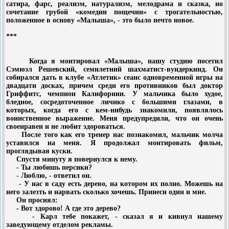
сатира, фарс, реализм, натурализм, мелодрама и сказка, но
сочетание грубой «комедии пощечин» с трогательностью,
положенное в основу «Малыша», - это было нечто новое.
***
Когда я монтировал «Малыша», нашу студию посетил
Сэмюэл Решевский, семилетний шахматист-вундеркинд. Он
собирался дать в клубе «Атлетик» сеанс одновременной игры на
двадцати досках, причем среди его противников был доктор
Гриффитс, чемпион Калифорнии. У мальчика было худое,
бледное, сосредоточенное личико с большими глазами, в
которых, когда его с кем-нибудь знакомили, появлялось
воинственное выражение. Меня предупредили, что он очень
своенравен и не любит здороваться.
После того как его тренер нас познакомил, мальчик молча
уставился на меня. Я продолжал монтировать фильм,
проглядывая куски.
Спустя минуту я повернулся к нему.
- Ты любишь персики?
- Люблю, - ответил он.
- У нас в саду есть дерево, на котором их полно. Можешь на
него залезть и нарвать сколько хочешь. Принеси один и мне.
Он просиял:
- Вот здорово! А где это дерево?
- Карл тебе покажет, - сказал я и кивнул нашему
заведующему отделом рекламы.