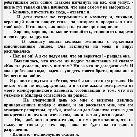
ребятишкам хоть одним глазком взглянуть на вас, они уйдут, -
иначе тут такая свалка начнется, что вам самому не выбраться.
- Конечно, впустите их сюда, - ответил я.
И дети тотчас же устремились в комнату и, хихикая,
вереницей пошли вокруг стола, за котором я продолжал пить
свой кофе. Я слышал, как шофер на улице приговаривал:
- Хорошо, хорошо, только не толкайтесь, становитесь парами
и идите друг за другом.
В комнату вошла молодая женщина с серьезным
взволнованным лицом. Она взглянула на меня и вдруг
расплакалась:
- Нет, не он! А я-то подумала, что он вернулся! - рыдала она.
Выяснилось, что кто-то из подруг таинственно ей сказал:
«Как ты думаешь, кто у них там? Ни за что не догадаешься!» И
она прибежала сюда, надеясь увидеть своего брата, пропавшего
без вести на войне.
Я решил вернуться в «Ритц», чем бы мне это ни угрожало. Но
никто меня не подкарауливал, а в отеле ждала телеграмма от
моего калифорнийского адвоката, сообщавшая о том, что все
улажено и Милдред согласилась на развод.
На следующий день ко мне с визитом явились
принаряженные шофер с женой, и он рассказал мне, что его
осаждают репортеры, требуя, чтобы он дал большую статью для
воскресных выпусков газет о том, как я гостил у него в доме.
- Но, - добавил он решительно, - я им прямо заявил, что не
скажу ни слова до тех пор, пока не будет на то вашего
разрешения.
- Валяйте, - великодушно сказал я.