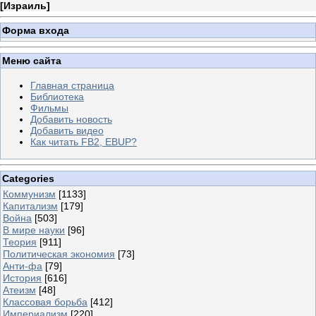
[
Израиль
]
Форма входа
Меню сайта
Главная страница
Библиотека
Фильмы
Добавить новость
Добавить видео
Как читать FB2, EBUP?
Categories
Коммунизм
[1133]
Капитализм
[179]
Война
[503]
В мире науки
[96]
Теория
[911]
Политическая экономия
[73]
Анти-фа
[79]
История
[616]
Атеизм
[48]
Классовая борьба
[412]
Империализм
[220]