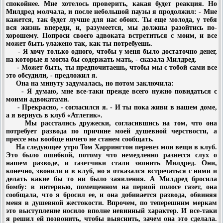
спокойнее. Мне хотелось проверить, какая будет реакция. Но
Милдред молчала, и после небольшой паузы я продолжил: - Мне
кажется, так будет лучше для нас обоих. Ты еще молода, у тебя
вся жизнь впереди, и, разумеется, мы должны разойтись по-
хорошему. Попроси своего адвоката встретиться с моим, и все
может быть улажено так, как ты потребуешь.
- Я хочу только одного, чтобы у меня было достаточно денег,
на которые я могла бы содержать мать, - сказала Милдред.
- Может быть, ты предпочитаешь, чтобы мы с тобой сами все
это обсудили, - предложил я.
Она на минуту задумалась, но потом заключила:
- Я думаю, мне все-таки прежде всего нужно повидаться с
моими адвокатами.
- Прекрасно, - согласился я. - И ты пока живи в нашем доме,
а я вернусь в клуб «Атлетик».
Мы расстались дружески, согласившись на том, что она
потребует развода по причине моей душевной черствости, а
прессе мы вообще ничего не станем сообщать.
На следующее утро Том Харрингтон перевез мои вещи в клуб.
Это было ошибкой, потому что немедленно разнесся слух о
нашем разводе, и газетчики стали звонить Милдред. Они,
конечно, звонили и в клуб, но я отказался встречаться с ними и
делать какие бы то ни было заявления. А Милдред бросила
бомбу: в интервью, помещенном на первой полосе газет, она
сообщала, что я бросил ее, и она добивается развода, обвиняя
меня в душевной жестокости. Впрочем, по теперешним меркам
это выступление носило вполне невинный характер. И все-таки
я решил ей позвонить, чтобы выяснить, зачем она это сделала.