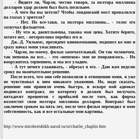
- Видите ли, Чарли, честно говоря, за полтора миллиона
долларов удар должен был быть посильнее.
- А чего бы вы хотели? Чтобы лондонский мост провалился
на глазах у зрителя?
- Нет. Но все-таки, за полтора миллиона... - голос его
зазвучал фальцетом.
- Ну что ж, джентльмены, такова моя цена. Хотите берите,
хотите нет, - нетерпеливо перебил его я.
Дж.-Д. Уильямс, президент кинокомпании, подошел ко мне и
сразу начал меня умасливать.
- Чарли, по-моему, фильм замечательный. Он так человечен,
так непохож на все... - это «непохож» мне не понравилось. - Но
вооружитесь терпением, и мы все уладим.
- А тут нечего улаживать, - обрезал я его. - Даю вам неделю
сроку на окончательное решение.
После всего, что они себе позволили в отношении меня, я уже
не чувствовал к ним никакого уважения. Но, надо сказать,
решение они приняли очень быстро, и вскоре мой адвокат
подписал контракт, по которому я должен был получать
пятьдесят процентов с прибылей после того, как фирма
возместит свои полтора миллиона долларов. Контракт был
заключен сроком на пять лет, после чего фильм переходил в мою
собственность, как и все остальные мои картины.
http://www.mirobretshikh.narod.ru/ot/charlie_chaplin.htm