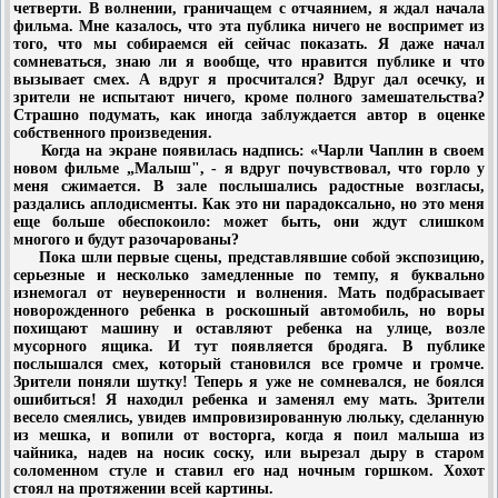
четверти. В волнении, граничащем с отчаянием, я ждал начала
фильма. Мне казалось, что эта публика ничего не воспримет из
того, что мы собираемся ей сейчас показать. Я даже начал
сомневаться, знаю ли я вообще, что нравится публике и что
вызывает смех. А вдруг я просчитался? Вдруг дал осечку, и
зрители не испытают ничего, кроме полного замешательства?
Страшно подумать, как иногда заблуждается автор в оценке
собственного произведения.
Когда на экране появилась надпись: «Чарли Чаплин в своем
новом фильме „Малыш", - я вдруг почувствовал, что горло у
меня сжимается. В зале послышались радостные возгласы,
раздались аплодисменты. Как это ни парадоксально, но это меня
еще больше обеспокоило: может быть, они ждут слишком
многого и будут разочарованы?
Пока шли первые сцены, представлявшие собой экспозицию,
серьезные и несколько замедленные по темпу, я буквально
изнемогал от неуверенности и волнения. Мать подбрасывает
новорожденного ребенка в роскошный автомобиль, но воры
похищают машину и оставляют ребенка на улице, возле
мусорного ящика. И тут появляется бродяга. В публике
послышался смех, который становился все громче и громче.
Зрители поняли шутку! Теперь я уже не сомневался, не боялся
ошибиться! Я находил ребенка и заменял ему мать. Зрители
весело смеялись, увидев импровизированную люльку, сделанную
из мешка, и вопили от восторга, когда я поил малыша из
чайника, надев на носик соску, или вырезал дыру в старом
соломенном стуле и ставил его над ночным горшком. Хохот
стоял на протяжении всей картины.