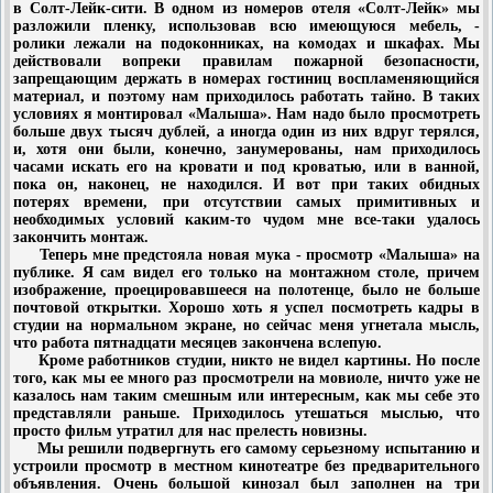
в Солт-Лейк-сити. В одном из номеров отеля «Солт-Лейк» мы
разложили пленку, использовав всю имеющуюся мебель, -
ролики лежали на подоконниках, на комодах и шкафах. Мы
действовали вопреки правилам пожарной безопасности,
запрещающим держать в номерах гостиниц воспламеняющийся
материал, и поэтому нам приходилось работать тайно. В таких
условиях я монтировал «Малыша». Нам надо было просмотреть
больше двух тысяч дублей, а иногда один из них вдруг терялся,
и, хотя они были, конечно, занумерованы, нам приходилось
часами искать его на кровати и под кроватью, или в ванной,
пока он, наконец, не находился. И вот при таких обидных
потерях времени, при отсутствии самых примитивных и
необходимых условий каким-то чудом мне все-таки удалось
закончить монтаж.
Теперь мне предстояла новая мука - просмотр «Малыша» на
публике. Я сам видел его только на монтажном столе, причем
изображение, проецировавшееся на полотенце, было не больше
почтовой открытки. Хорошо хоть я успел посмотреть кадры в
студии на нормальном экране, но сейчас меня угнетала мысль,
что работа пятнадцати месяцев закончена вслепую.
Кроме работников студии, никто не видел картины. Но после
того, как мы ее много раз просмотрели на мовиоле, ничто уже не
казалось нам таким смешным или интересным, как мы себе это
представляли раньше. Приходилось утешаться мыслью, что
просто фильм утратил для нас прелесть новизны.
Мы решили подвергнуть его самому серьезному испытанию и
устроили просмотр в местном кинотеатре без предварительного
объявления. Очень большой кинозал был заполнен на три