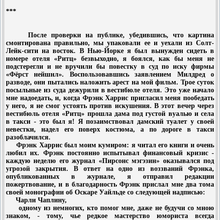
***
После проверки на публике, убедившись, что картина
смонтирована правильно, мы упаковали ее и уехали из Солт-
Лейк-сити на восток. В Нью-Йорке я был вынужден сидеть в
номере отеля «Ритц» безвыходно, я боялся, как бы меня не
подстерегли и не вручили бы повестку в суд по иску фирмы
«Фёрст нейшнл». Воспользовавшись заявлением Милдред о
разводе, они пытались наложить арест на мой фильм. Трое суток
посыльные из суда дежурили в вестибюле отеля. Это уже начало
мне надоедать, и, когда Фрэнк Харрис пригласил меня пообедать
у него, я не смог устоять против искушения. В этот вечер через
вестибюль отеля «Ритц» прошла дама под густой вуалью и села
в такси - это был я! Я позаимствовал дамский туалет у своей
невестки, надел его поверх костюма, а по дороге в такси
разоблачился.
Фрэнк Харрис был моим кумиром: я читал его книги и очень
любил их. Фрэнк постоянно испытывал финансовый кризис -
каждую неделю его журнал «Пирсонс мэгэзин» оказывался под
угрозой закрытия. В ответ на одно из воззваний Фрэнка,
опубликованных в журнале, я отправил редакции
пожертвование, и в благодарность Фрэнк прислал мне два тома
своей монографии об Оскаре Уайльде со следующей надписью:
Чарли Чаплину,
одному из немногих, кто помог мне, даже не будучи со мною
знаком, - тому, чье редкое мастерство юмориста всегда