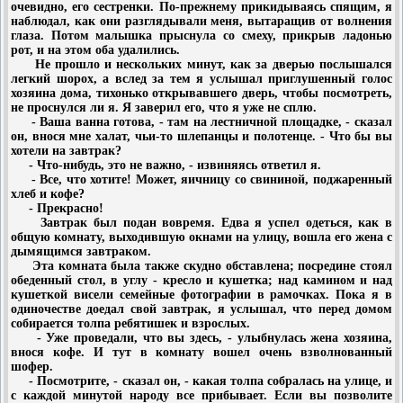
очевидно, его сестренки. По-прежнему прикидываясь спящим, я
наблюдал, как они разглядывали меня, вытаращив от волнения
глаза. Потом малышка прыснула со смеху, прикрыв ладонью
рот, и на этом оба удалились.
Не прошло и нескольких минут, как за дверью послышался
легкий шорох, а вслед за тем я услышал приглушенный голос
хозяина дома, тихонько открывавшего дверь, чтобы посмотреть,
не проснулся ли я. Я заверил его, что я уже не сплю.
- Ваша ванна готова, - там на лестничной площадке, - сказал
он, внося мне халат, чьи-то шлепанцы и полотенце. - Что бы вы
хотели на завтрак?
- Что-нибудь, это не важно, - извиняясь ответил я.
- Все, что хотите! Может, яичницу со свининой, поджаренный
хлеб и кофе?
- Прекрасно!
Завтрак был подан вовремя. Едва я успел одеться, как в
общую комнату, выходившую окнами на улицу, вошла его жена с
дымящимся завтраком.
Эта комната была также скудно обставлена; посредине стоял
обеденный стол, в углу - кресло и кушетка; над камином и над
кушеткой висели семейные фотографии в рамочках. Пока я в
одиночестве доедал свой завтрак, я услышал, что перед домом
собирается толпа ребятишек и взрослых.
- Уже проведали, что вы здесь, - улыбнулась жена хозяина,
внося кофе. И тут в комнату вошел очень взволнованный
шофер.
- Посмотрите, - сказал он, - какая толпа собралась на улице, и
с каждой минутой народу все прибывает. Если вы позволите