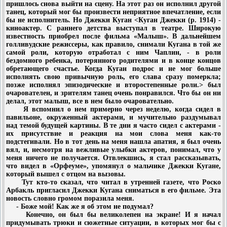
пришлось снова выйти на сцену. На этот раз он исполнил другой
танец, который мог бы произвести неприятное впечатление, если
бы не исполнитель. Но Джекки Куган <Куган Джекки (р. 1914) -
киноактер. С раннего детства выступал в театре. Широкую
известность приобрел после фильма «Малыш». В дальнейшем
голливудские режиссеры, как правило, снимали Кугана в той же
самой роли, которую отработал с ним Чаплин, - в роли
бездомного ребенка, потерянного родителями и в конце концов
обретающего счастье. Когда Куган подрос и не мог больше
исполнять свою привычную роль, его слава сразу померкла;
позже исполнял эпизодические и второстепенные роли.> был
очарователен, и зрителям танец очень понравился. Что бы он ни
делал, этот малыш, все в нем было очаровательно.
Я вспомнил о нем примерно через неделю, когда сидел в
павильоне, окруженный актерами, и мучительно раздумывал
над темой будущей картины. В те дни я часто сидел с актерами -
их присутствие и реакция на мои слова меня как-то
подстегивали. Но в тот день на меня нашла апатия, я был очень
вял, и, несмотря на вежливые улыбки актеров, понимал, что у
меня ничего не получается. Отвлекшись, я стал рассказывать,
что видел в «Орфеуме», упомянул о мальчике Джекки Кугане,
который вышел с отцом на вызовы.
Тут кто-то сказал, что читал в утренней газете, что Роско
Арбакль пригласил Джекки Кугана сниматься в его фильме. Эта
новость словно громом поразила меня.
- Боже мой! Как же я об этом не подумал?
Конечно, он был бы великолепен на экране! И я начал
придумывать трюки и сюжетные ситуации, в которых мог бы с