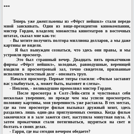
***
Теперь уже джентльмены из «Фёрст нейшнл» стали передо
мной заискивать. Один из вице-президентов кинокомпании,
мистер Гордон, владелец множества кинотеатров в восточных
штатах, сказал мне как-то:
- Вы хотите получить полтора миллиона долларов, а мы даже
картины не видели.
Я был вынужден сознаться, что здесь они правы, и мы
устроили просмотр.
Это был страшный вечер. Двадцать пять прокатчиков
фирмы «Фёрст нейшнл», холодные, равнодушные, вереницей
входили в просмотровый зал, точно свидетели, призванные
исполнить тягостный долг - опознать труп.
Начался просмотр. Первые титры гласили: «Фильм заставит
вас улыбнуться, а, может быть, вызовет и слезы».
- Неплохо, - великодушно промолвил мистер Гордон.
После просмотра в Солт-Лейк-сити я чувствовал себя
несколько увереннее, но прежде чем мы успели просмотреть
половину картины, моя уверенность уже растаяла. В тех местах,
где на том просмотре фильм вызывал дружный хохот, здесь
раздались лишь один-два приглушенных смешка. Когда фильм
закончился и в зале зажегся свет, наступила минутная пауза. А
затем прокатчики стали потягиваться, щуриться на свет и
болтать о своих делах.
- Гарри, где вы сегодня вечером обедаете?