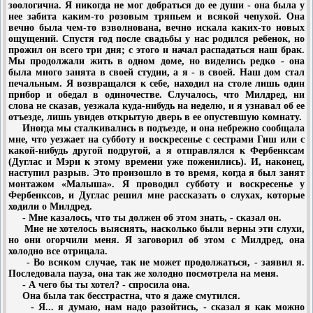
зоологична. Я никогда не мог добраться до ее души - она была у
нее забита каким-то розовым тряпьем и всякой чепухой. Она
вечно была чем-то взволнована, вечно искала каких-то новых
ощущений. Спустя год после свадьбы у нас родился ребенок, но
прожил он всего три дня; с этого и начал распадаться наш брак.
Мы продолжали жить в одном доме, но виделись редко - она
была много занята в своей студии, а я - в своей. Наш дом стал
печальным. Я возвращался к себе, находил на столе лишь один
прибор и обедал в одиночестве. Случалось, что Милдред, ни
слова не сказав, уезжала куда-нибудь на неделю, и я узнавал об ее
отъезде, лишь увидев открытую дверь в ее опустевшую комнату.
Иногда мы сталкивались в подъезде, и она небрежно сообщала
мне, что уезжает на субботу и воскресенье с сестрами Гиш или с
какой-нибудь другой подругой, а я отправлялся к Фербенксам
(Дуглас и Мэри к этому времени уже поженились). И, наконец,
наступил разрыв. Это произошло в то время, когда я был занят
монтажом «Малыша». Я проводил субботу и воскресенье у
Фербенксов, и Дуглас решил мне рассказать о слухах, которые
ходили о Милдред.
- Мне казалось, что ты должен об этом знать, - сказал он.
Мне не хотелось выяснять, насколько были верны эти слухи,
но они огорчили меня. Я заговорил об этом с Милдред, она
холодно все отрицала.
- Во всяком случае, так не может продолжаться, - заявил я.
Последовала пауза, она так же холодно посмотрела на меня.
- А чего бы ты хотел? - спросила она.
Она была так бесстрастна, что я даже смутился.
- Я... я думаю, нам надо разойтись, - сказал я как можно