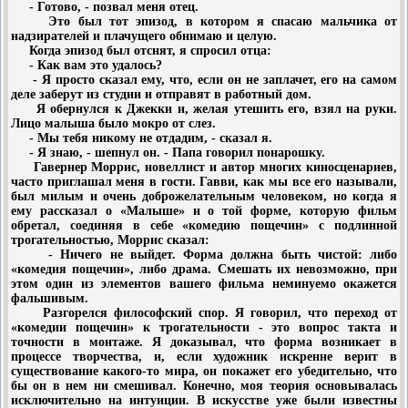
- Готово, - позвал меня отец.
Это был тот эпизод, в котором я спасаю мальчика от
надзирателей и плачущего обнимаю и целую.
Когда эпизод был отснят, я спросил отца:
- Как вам это удалось?
- Я просто сказал ему, что, если он не заплачет, его на самом
деле заберут из студии и отправят в работный дом.
Я обернулся к Джекки и, желая утешить его, взял на руки.
Лицо малыша было мокро от слез.
- Мы тебя никому не отдадим, - сказал я.
- Я знаю, - шепнул он. - Папа говорил понарошку.
Гавернер Моррис, новеллист и автор многих киносценариев,
часто приглашал меня в гости. Гавви, как мы все его называли,
был милым и очень доброжелательным человеком, но когда я
ему рассказал о «Малыше» и о той форме, которую фильм
обретал, соединяя в себе «комедию пощечин» с подлинной
трогательностью, Моррис сказал:
- Ничего не выйдет. Форма должна быть чистой: либо
«комедия пощечин», либо драма. Смешать их невозможно, при
этом один из элементов вашего фильма неминуемо окажется
фальшивым.
Разгорелся философский спор. Я говорил, что переход от
«комедии пощечин» к трогательности - это вопрос такта и
точности в монтаже. Я доказывал, что форма возникает в
процессе творчества, и, если художник искренне верит в
существование какого-то мира, он покажет его убедительно, что
бы он в нем ни смешивал. Конечно, моя теория основывалась
исключительно на интуиции. В искусстве уже были известны