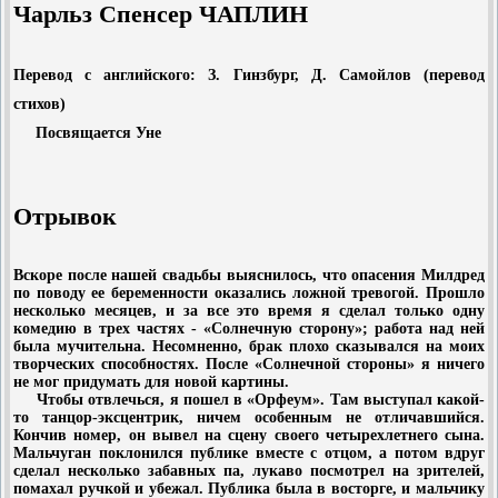
Чарльз Спенсер ЧАПЛИН
Перевод с английского: З. Гинзбург, Д. Самойлов (перевод
стихов)
Посвящается Уне
Отрывок
Вскоре после нашей свадьбы выяснилось, что опасения Милдред
по поводу ее беременности оказались ложной тревогой. Прошло
несколько месяцев, и за все это время я сделал только одну
комедию в трех частях - «Солнечную сторону»; работа над ней
была мучительна. Несомненно, брак плохо сказывался на моих
творческих способностях. После «Солнечной стороны» я ничего
не мог придумать для новой картины.
Чтобы отвлечься, я пошел в «Орфеум». Там выступал какой-
то танцор-эксцентрик, ничем особенным не отличавшийся.
Кончив номер, он вывел на сцену своего четырехлетнего сына.
Мальчуган поклонился публике вместе с отцом, а потом вдруг
сделал несколько забавных па, лукаво посмотрел на зрителей,
помахал ручкой и убежал. Публика была в восторге, и мальчику