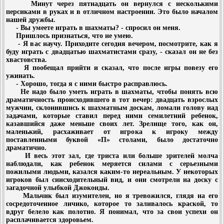
Минут через пятнадцать он вернулся с несколькими
персиками в руках и в отличном настроении. Это было началом
нашей дружбы.
- Вы умеете играть в шахматы? - спросил он меня.
Пришлось признаться, что не умею.
- Я вас научу. Приходите сегодня вечером, посмотрите, как я
буду играть с двадцатью шахматистами сразу, - сказал он не без
хвастовства.
Я пообещал прийти и сказал, что после игры повезу его
ужинать.
- Хорошо, тогда я с ними быстро расправлюсь.
Не надо было уметь играть в шахматы, чтобы понять всю
драматичность происходившего в тот вечер: двадцать взрослых
мужчин, склонившись к шахматным доскам, ломали голову над
задачами, которые ставил перед ними семилетний ребенок,
казавшийся даже меньше своих лет. Зрелище того, как он,
маленький, расхаживает от игрока к игроку между
поставленными буквой «П» столами, было достаточно
драматично.
И весь этот зал, где триста или больше зрителей молча
наблюдали, как ребенок меряется силами с серьезными
пожилыми людьми, казался каким-то нереальным. У некоторых
игроков был снисходительный вид, и они смотрели на доску с
загадочной улыбкой Джоконды.
Мальчик был изумителен, но я тревожился, глядя на его
сосредоточенное личико, которое то заливалось краской, то
вдруг белело как полотно. Я понимал, что за свои успехи он
расплачивается здоровьем.