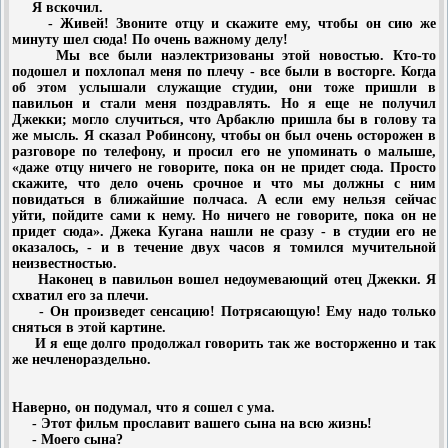
Я вскочил.
- Живей! Звоните отцу и скажите ему, чтобы он сию же
минуту шел сюда! По очень важному делу!
Мы все были наэлектризованы этой новостью. Кто-то
подошел и похлопал меня по плечу - все были в восторге. Когда
об этом услышали служащие студии, они тоже пришли в
павильон и стали меня поздравлять. Но я еще не получил
Джекки; могло случиться, что Арбаклю пришла бы в голову та
же мысль. Я сказал Робинсону, чтобы он был очень осторожен в
разговоре по телефону, и просил его не упоминать о малыше,
«даже отцу ничего не говорите, пока он не придет сюда. Просто
скажите, что дело очень срочное и что мы должны с ним
повидаться в ближайшие полчаса. А если ему нельзя сейчас
уйти, пойдите сами к нему. Но ничего не говорите, пока он не
придет сюда». Джека Кугана нашли не сразу - в студии его не
оказалось, - и в течение двух часов я томился мучительной
неизвестностью.
Наконец в павильон вошел недоумевающий отец Джекки. Я
схватил его за плечи.
- Он произведет сенсацию! Потрясающую! Ему надо только
сняться в этой картине.
И я еще долго продолжал говорить так же восторженно и так
же нечленораздельно.
Наверно, он подумал, что я сошел с ума.
- Этот фильм прославит вашего сына на всю жизнь!
- Моего сына?