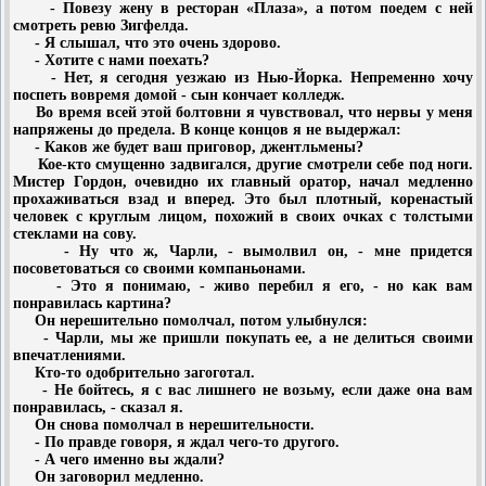
- Повезу жену в ресторан «Плаза», а потом поедем с ней
смотреть ревю Зигфелда.
- Я слышал, что это очень здорово.
- Хотите с нами поехать?
- Нет, я сегодня уезжаю из Нью-Йорка. Непременно хочу
поспеть вовремя домой - сын кончает колледж.
Во время всей этой болтовни я чувствовал, что нервы у меня
напряжены до предела. В конце концов я не выдержал:
- Каков же будет ваш приговор, джентльмены?
Кое-кто смущенно задвигался, другие смотрели себе под ноги.
Мистер Гордон, очевидно их главный оратор, начал медленно
прохаживаться взад и вперед. Это был плотный, коренастый
человек с круглым лицом, похожий в своих очках с толстыми
стеклами на сову.
- Ну что ж, Чарли, - вымолвил он, - мне придется
посоветоваться со своими компаньонами.
- Это я понимаю, - живо перебил я его, - но как вам
понравилась картина?
Он нерешительно помолчал, потом улыбнулся:
- Чарли, мы же пришли покупать ее, а не делиться своими
впечатлениями.
Кто-то одобрительно загоготал.
- Не бойтесь, я с вас лишнего не возьму, если даже она вам
понравилась, - сказал я.
Он снова помолчал в нерешительности.
- По правде говоря, я ждал чего-то другого.
- А чего именно вы ждали?
Он заговорил медленно.