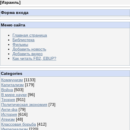
[
Израиль
]
Форма входа
Меню сайта
Главная страница
Библиотека
Фильмы
Добавить новость
Добавить видео
Как читать FB2, EBUP?
Categories
Коммунизм
[1133]
Капитализм
[179]
Война
[503]
В мире науки
[96]
Теория
[911]
Политическая экономия
[73]
Анти-фа
[79]
История
[616]
Атеизм
[48]
Классовая борьба
[412]
Империализм
[220]