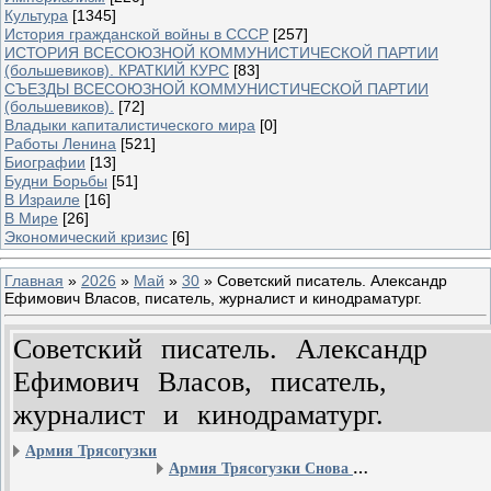
Культура
[1345]
История гражданской войны в СССР
[257]
ИСТОРИЯ ВСЕСОЮЗНОЙ КОММУНИСТИЧЕСКОЙ ПАРТИИ
(большевиков). КРАТКИЙ КУРС
[83]
СЪЕЗДЫ ВСЕСОЮЗНОЙ КОММУНИСТИЧЕСКОЙ ПАРТИИ
(большевиков).
[72]
Владыки капиталистического мира
[0]
Работы Ленина
[521]
Биографии
[13]
Будни Борьбы
[51]
В Израиле
[16]
В Мире
[26]
Экономический кризис
[6]
Главная
»
2026
»
Май
»
30
» Советский писатель. Александр
Ефимович Власов, писатель, журналист и кинодраматург.
Советский писатель. Александр
Ефимович Власов, писатель,
журналист и кинодраматург.
Армия Трясогузки
Армия Трясогузки Снова в Бою